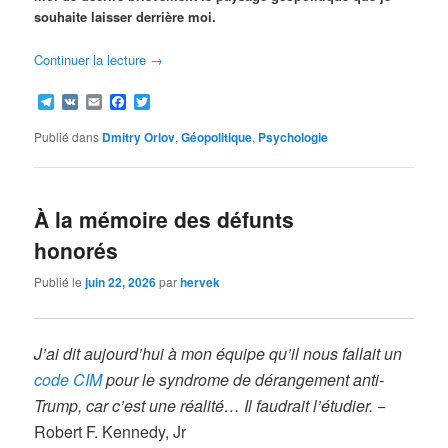
souhaite laisser derrière moi.
Continuer la lecture
→
Telegram
VK
Email
Facebook
Twitter
Publié dans
Dmitry Orlov
,
Géopolitique
,
Psychologie
À la mémoire des défunts
honorés
Publié le
juin 22, 2026
par
hervek
J’ai dit aujourd’hui à mon équipe qu’il nous fallait un
code CIM
pour le syndrome de dérangement anti-
Trump, car c’est une réalité… Il faudrait l’étudier.
−
Robert F. Kennedy, Jr