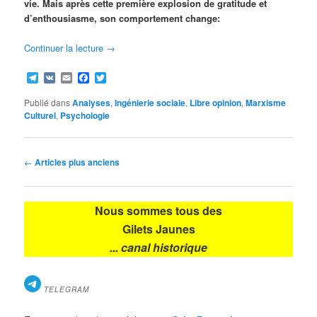
vie. Mais après cette première explosion de gratitude et
d’enthousiasme, son comportement change:
Continuer la lecture
→
Telegram
VK
Email
Facebook
Twitter
Publié dans
Analyses
,
Ingénierie sociale
,
Libre opinion
,
Marxisme
Culturel
,
Psychologie
Navigation
←
Articles plus anciens
des
articles
Nous sommes tous des
Gilets Jaunes
... canal historique
TELEGRAM