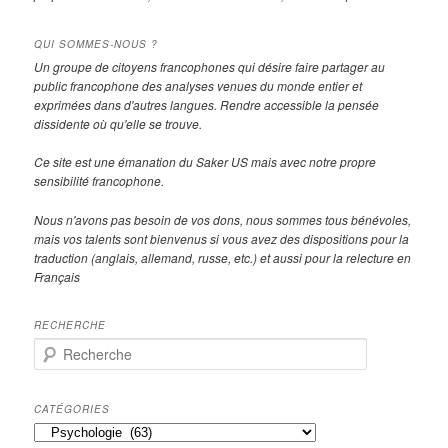
QUI SOMMES-NOUS ?
Un groupe de citoyens francophones qui désire faire partager au
public francophone des analyses venues du monde entier et
exprimées dans d'autres langues. Rendre accessible la pensée
dissidente où qu'elle se trouve.
Ce site est une émanation du Saker US mais avec notre propre
sensibilité francophone.
Nous n'avons pas besoin de vos dons, nous sommes tous bénévoles,
mais vos talents sont bienvenus si vous avez des dispositions pour la
traduction (anglais, allemand, russe, etc.) et aussi pour la relecture en
Français
RECHERCHE
R
e
c
h
CATÉGORIES
e
Catégories
r