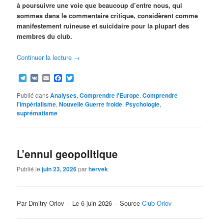
à poursuivre une voie que beaucoup d’entre nous, qui
sommes dans le commentaire critique, considèrent comme
manifestement ruineuse et suicidaire pour la plupart des
membres du club.
Continuer la lecture
→
Telegram
VK
Email
Facebook
Twitter
Publié dans
Analyses
,
Comprendre l'Europe
,
Comprendre
l'impérialisme
,
Nouvelle Guerre froide
,
Psychologie
,
suprématisme
L’ennui geopolitique
Publié le
juin 23, 2026
par
hervek
Par Dmitry Orlov − Le 6 juin 2026 − Source
Club Orlov