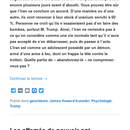
encore plusieurs jours avant d’aboutir. Vous pouvez être sûr
que l’Iran va conclure un accord. D’une manière ou d’une
autre, ils vont renoncer à leur stock d’uranium enrichi à 60
%. Personne ne croit qu’ils n’essaieraient pas d’en faire des
bombes, surtout M. Trump. Ainsi, l’Iran ne reviendra pas à
ce qu’on considère comme une vie normale tant qu’il n’aura
pas accepté de s’en débarrasser, puis de passer à l’acte.
L’Iran est comme un adolescent possédé par un démon,
armé d’une arme à feu, dont on frappe la tête contre le
trottoir. Quelle partie de
« abandonnez-le »
ne comprenez-
vous pas ?
Continuer la lecture
→
Telegram
VK
Email
Facebook
Twitter
Publié dans
gauchisme
,
James Howard Kunstler
,
Psychologie
,
Trump
Les affamés de pouvoir ont-