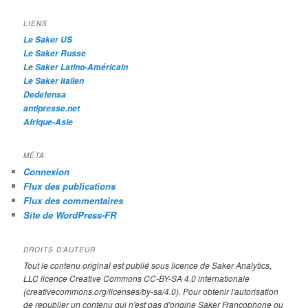
c
h
LIENS
e
Le Saker US
Le Saker Russe
Le Saker Latino-Américain
Le Saker Italien
Dedefensa
antipresse.net
Afrique-Asie
MÉTA
Connexion
Flux des publications
Flux des commentaires
Site de WordPress-FR
DROITS D’AUTEUR
Tout le contenu original est publié sous licence de Saker Analytics,
LLC licence Creative Commons CC-BY-SA 4.0 internationale
(creativecommons.org/licenses/by-sa/4.0). Pour obtenir l'autorisation
de republier un contenu qui n'est pas d'origine Saker Francophone ou