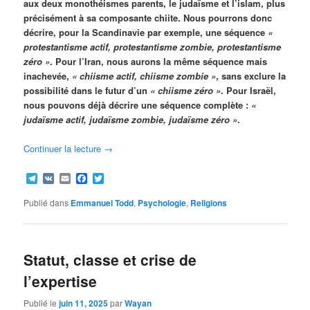
aux deux monothéismes parents, le judaïsme et l’islam, plus
précisément à sa composante chiite. Nous pourrons donc
décrire, pour la Scandinavie par exemple, une séquence
«
protestantisme actif, protestantisme zombie, protestantisme
zéro »
. Pour l’Iran, nous aurons la même séquence mais
inachevée,
« chiisme actif, chiisme zombie »
, sans exclure la
possibilité dans le futur d’un
« chiisme zéro »
. Pour Israël,
nous pouvons déjà décrire une séquence complète :
«
judaïsme actif, judaïsme zombie, judaïsme zéro »
.
Continuer la lecture
→
Telegram
VK
Email
Facebook
Twitter
Publié dans
Emmanuel Todd
,
Psychologie
,
Religions
Statut, classe et crise de
l’expertise
Publié le
juin 11, 2025
par
Wayan