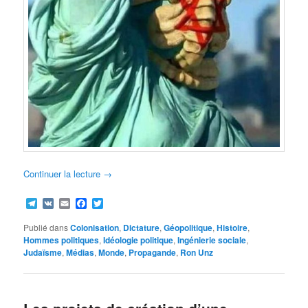
Continuer la lecture
→
Telegram
VK
Email
Facebook
Twitter
Publié dans
Colonisation
,
Dictature
,
Géopolitique
,
Histoire
,
Hommes politiques
,
Idéologie politique
,
Ingénierie sociale
,
Judaïsme
,
Médias
,
Monde
,
Propagande
,
Ron Unz