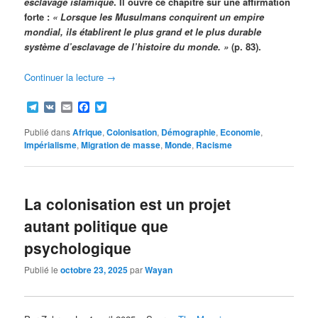
esclavage islamique
. Il ouvre ce chapitre sur une affirmation
forte :
« Lorsque les Musulmans conquirent un empire
mondial, ils établirent le plus grand et le plus durable
système d’esclavage de l’histoire du monde. »
(p. 83).
Continuer la lecture
→
Telegram
VK
Email
Facebook
Twitter
Publié dans
Afrique
,
Colonisation
,
Démographie
,
Economie
,
Impérialisme
,
Migration de masse
,
Monde
,
Racisme
La colonisation est un projet
autant politique que
psychologique
Publié le
octobre 23, 2025
par
Wayan