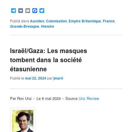
Telegram
VK
Email
Facebook
Twitter
Publié dans
Aurelien
,
Colonisation
,
Empire Britannique
,
France
,
Grande-Bretagne
,
Histoire
Israël/Gaza: Les masques
tombent dans la société
étasunienne
Publié le
mai 22, 2024
par
jmarti
Par Ron Unz − Le 6 mai 2024 − Source
Unz Review