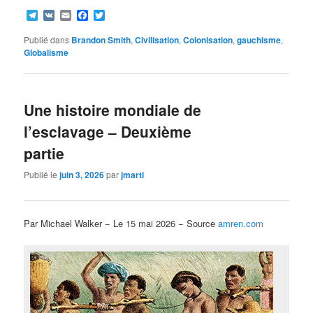
Telegram
VK
Email
Facebook
Twitter
Publié dans
Brandon Smith
,
Civilisation
,
Colonisation
,
gauchisme
,
Globalisme
Une histoire mondiale de
l’esclavage – Deuxième
partie
Publié le
juin 3, 2026
par
jmarti
Par Michael Walker − Le 15 mai 2026 − Source
amren.com