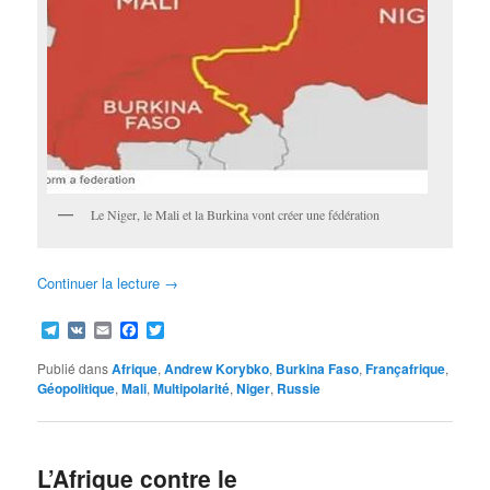
Le Niger, le Mali et la Burkina vont créer une fédération
Continuer la lecture
→
Telegram
VK
Email
Facebook
Twitter
Publié dans
Afrique
,
Andrew Korybko
,
Burkina Faso
,
Françafrique
,
Géopolitique
,
Mali
,
Multipolarité
,
Niger
,
Russie
L’Afrique contre le