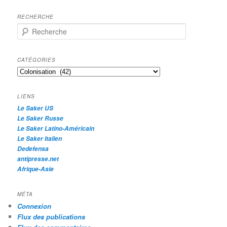
RECHERCHE
R
e
c
h
CATÉGORIES
e
Catégories
r
c
h
LIENS
e
Le Saker US
Le Saker Russe
Le Saker Latino-Américain
Le Saker Italien
Dedefensa
antipresse.net
Afrique-Asie
MÉTA
Connexion
Flux des publications