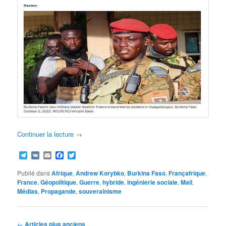
Continuer la lecture
→
Telegram
VK
Email
Facebook
Twitter
Publié dans
Afrique
,
Andrew Korybko
,
Burkina Faso
,
Françafrique
,
France
,
Géopolitique
,
Guerre
,
hybride
,
Ingénierie sociale
,
Mali
,
Médias
,
Propagande
,
souverainisme
Navigation
←
Articles plus anciens