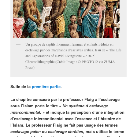
Un groupe de captifs, hommes, femmes et enfants, réduits en
esclavage par des marchands d’esclaves arabes. Issu de « The Life
and Explorations of David Livingstone » c1875.
Chromolithographie (Crédit Image : © PHOTO12 via ZUMA
Press)
Suite de la
première partie
.
Le chapitre consacré par le professeur Flaig à l’esclavage
sous l’Islam porte le titre
« Un système d’esclavage
intercontinental, »
et indique la perception d’une intégration
d’esclavage intercontinental avec l’essence et l’histoire de
l’Islam. Le professeur Flaig ne fait pas usage des termes
esclavage païen
ou
esclavage chrétien
, mais utilise le terme