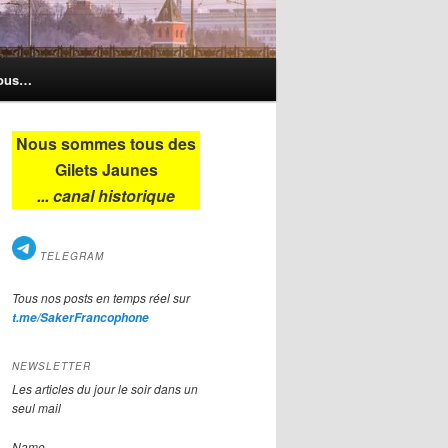
nous…
Nous sommes tous des
Gilets Jaunes
... canal historique
TELEGRAM
Tous nos posts en temps réel sur
t.me/SakerFrancophone
NEWSLETTER
Les articles du jour le soir dans un
seul mail
Name