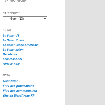
e
c
h
CATÉGORIES
e
Catégories
r
c
h
LIENS
e
Le Saker US
Le Saker Russe
Le Saker Latino-Américain
Le Saker Italien
Dedefensa
antipresse.net
Afrique-Asie
MÉTA
Connexion
Flux des publications
Flux des commentaires
Site de WordPress-FR