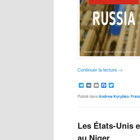
Continuer la lecture
→
Telegram
VK
Email
Facebook
Twitter
Publié dans
Andrew Korybko
,
Fran
Les États-Unis e
au Niger