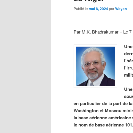
Publié le
mai 8, 2024
par
Wayan
Par M.K. Bhadrakumar – Le 7
Une 
dern
l’hé
l’ir
mili
Une 
souv
en particulier de la part de 
Washington et Moscou minimi
la base aérienne américaine 
le nom de base aérienne 101