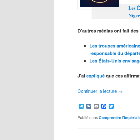
Les É
Nige
D’autres médias ont fait des 
Les troupes américaines
responsable du départ
Les États-Unis envisage
J’ai
expliqué
que ces affirmat
Continuer la lecture
→
Telegram
VK
Email
Facebook
Twitter
Publié dans
Comprendre l'impérial