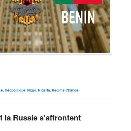
ce
,
Géopolitique
,
Niger
,
Nigeria
,
Regime Change
t la Russie s’affrontent