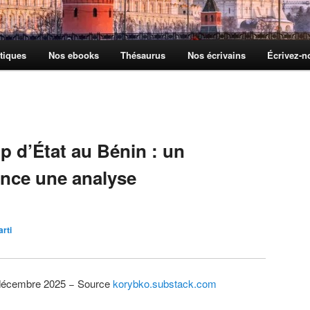
tiques
Nos ebooks
Thésaurus
Nos écrivains
Écrivez-
R
p d’État au Bénin : un
ance une analyse
arti
 décembre 2025 − Source
korybko.substack.com