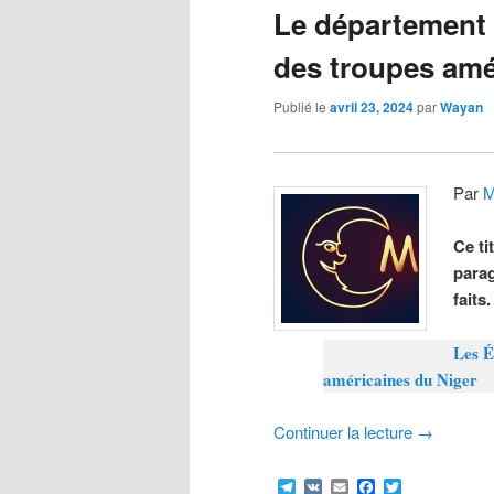
Le département d
des troupes amé
Publié le
avril 23, 2024
par
Wayan
Par
M
Ce ti
parag
faits.
Les É
américaines du Niger
Continuer la lecture
→
Telegram
VK
Email
Facebook
Twitter