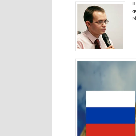
I
q
r