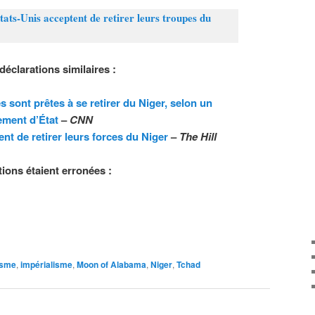
tats-Unis acceptent de retirer leurs troupes du
r
déclarations similaires :
 sont prêtes à se retirer du Niger, selon un
ement d’État
–
CNN
nt de retirer leurs forces du Niger
–
The Hill
ions étaient erronées :
isme
,
impérialisme
,
Moon of Alabama
,
Niger
,
Tchad