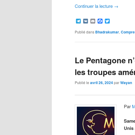
Continuer la lecture
→
Telegram
VK
Email
Facebook
Twitter
Publié dans
Bhadrakumar
,
Compren
Le Pentagone n’e
les troupes amé
Publié le
avril 26, 2024
par
Wayan
Par
M
Samed
Unis 