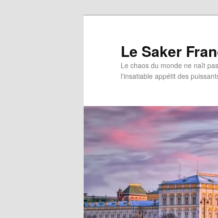
Aller
Aller
au
au
contenu
contenu
Le Saker Fra
principal
secondaire
Le chaos du monde ne naît pas 
l'insatiable appétit des puissant