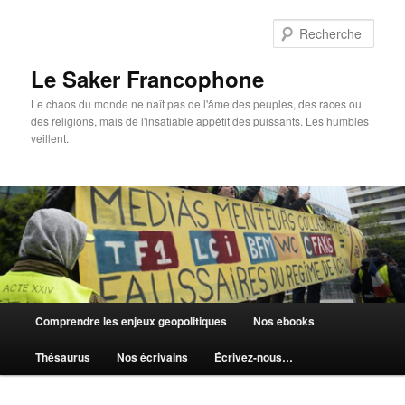
Aller
Aller
au
au
Rech
contenu
contenu
principal
secondaire
Le Saker Francophone
Le chaos du monde ne naît pas de l'âme des peuples, des races ou
des religions, mais de l'insatiable appétit des puissants. Les humbles
veillent.
Menu
Comprendre les enjeux geopolitiques
Nos ebooks
principal
Thésaurus
Nos écrivains
Écrivez-nous…