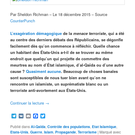
Par Sheldon Richman – Le 18 décembre 2015 – Source
CounterPunch
L’exagération démagogique
de la
menace terroriste
, qui a été
au centre des derniers débats des Républicains, se dégonfle
facilement dès qu’on commence à réfléchir. Quelle chance
un habitant des États-Unis a-t-il de se trouver au même
endroit que quelqu’un qui projette de commettre des
meurtres au nom d’État islamique, d’al-Qaïda ou d’une autre
cause ?
Quasiment aucune
. Beaucoup de choses banales
sont susceptibles de nous tuer bien avant qu’on ne
rencontre un islamiste, un suprématiste blanc ou un
terroriste anti-avortement aux États-Unis.
Continuer la lecture
→
Telegram
VK
Email
Facebook
Twitter
Publié dans
Al-Qaïda
,
Contrôle des populations
,
Etat Islamique
,
Etats-Unis
,
Guerre
,
Islam
,
Propagande
,
Terrorisme
|
Marqué avec