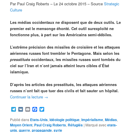
Par Paul Craig Roberts – Le 24 octobre 2015 – Source
Strategic
Culture
Les médias occidentaux ne disposent que de deux outils. Le
premier est le mensonge éhonté. Cet outil surexploité ne
fonctionne plus, à part sur les Américains semi-débiles.
L’extrême précision des missiles de croisière et les attaques
aériennes russes font trembler le Pentagone. Mais selon les
presstitués
occidentaux, les missiles russes sont tombés du
ciel sur l’Iran et n’ont jamais atteint leurs cibles d’État
islamique.
D’après les articles des presstitués, les attaques aériennes
russes n’ont fait que tuer des civils et fait sauter un hôpital.
Continuer la lecture
→
Telegram
VK
Email
Facebook
Twitter
Publié dans
Etats-Unis
,
Idéologie politique
,
Impérialisme
,
Médias
,
Moyen Orient
,
Paul Craig Roberts
,
Réfugiés
|
Marqué avec
etats-
unis
,
guerre
,
propagande
,
syrie