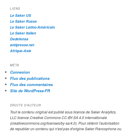
c
h
LIENS
e
Le Saker US
Le Saker Russe
Le Saker Latino-Américain
Le Saker Italien
Dedefensa
antipresse.net
Afrique-Asie
MÉTA
Connexion
Flux des publications
Flux des commentaires
Site de WordPress-FR
DROITS D’AUTEUR
Tout le contenu original est publié sous licence de Saker Analytics,
LLC licence Creative Commons CC-BY-SA 4.0 internationale
(creativecommons.org/licenses/by-sa/4.0). Pour obtenir l'autorisation
de republier un contenu qui n'est pas d'origine Saker Francophone ou