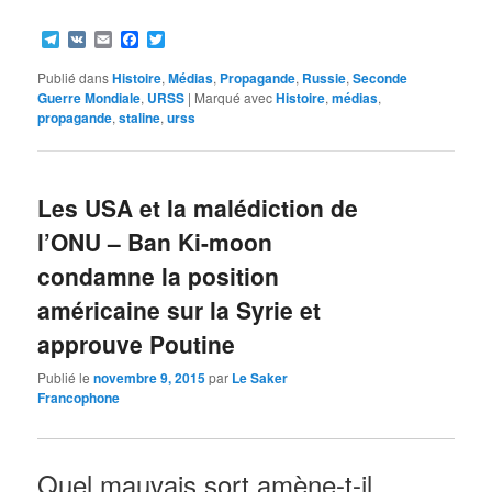
Telegram
VK
Email
Facebook
Twitter
Publié dans
Histoire
,
Médias
,
Propagande
,
Russie
,
Seconde
Guerre Mondiale
,
URSS
|
Marqué avec
Histoire
,
médias
,
propagande
,
staline
,
urss
Les USA et la malédiction de
l’ONU – Ban Ki-moon
condamne la position
américaine sur la Syrie et
approuve Poutine
Publié le
novembre 9, 2015
par
Le Saker
Francophone
Quel mauvais sort amène-t-il