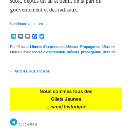
subit, depuis un an et demi, de la part du
gouvernement et des radicaux.
Continuer la lecture
→
Telegram
VK
Email
Facebook
Twitter
Publié dans
Liberté d'expression
,
Médias
,
Propagande
,
Ukraine
|
Marqué avec
liberté d'expression
,
médias
,
propagande
,
ukraine
Navigation
←
Articles plus anciens
des
articles
Nous sommes tous des
Gilets Jaunes
... canal historique
TELEGRAM