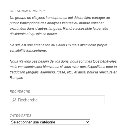
QUI SOMMES-NOUS ?
Un groupe de citoyens francophones qui désire faire partager au
public francophone des analyses venues du monde entier et
exprimées dans d'autres langues. Rendre accessible la pensée
dissidente où qu'elle se trouve.
Ce site est une émanation du Saker US mais avec notre propre
sensibilité francophone.
Nous n'avons pas besoin de vos dons, nous sommes tous bénévoles,
mais vos talents sont bienvenus si vous avez des dispositions pour la
traduction (anglais, allemand, russe, etc.) et aussi pour la relecture en
Français
RECHERCHE
R
e
c
h
CATÉGORIES
e
Catégories
r