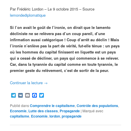
Par
Frédéric Lordon – Le
9 octobre 2015 – Source
lemondediplomatique
Si l’on avait le goût de l’ironie, on dirait que le lamento
décliniste ne se relèvera pas d’un coup pareil, d’une
infirmation aussi catégorique ! Coup d’arrêt au déclin ! Mais
l’ironie n’enlève pas la part de vérité, fut-elle ténue : un pays
où les hommes du capital finissent en liquette est un pays
qui a cessé de décliner, un pays qui commence à se relever.
Car, dans la tyrannie du capital comme en toute tyrannie, le
premier geste du relèvement, c’est de sortir de la peur.
Continuer la lecture
→
Telegram
VK
Email
Facebook
Twitter
Publié dans
Comprendre le capitalisme
,
Contrôle des populations
,
Economie
,
Lutte des classes
,
Propagande
|
Marqué avec
capitalisme
,
Economie
,
lordon
,
propagande