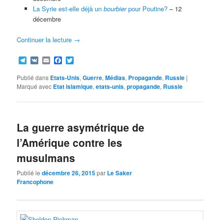
La Syrie est-elle déjà un
bourbier
pour Poutine?
– 12
décembre
Continuer la lecture
→
Telegram
VK
Email
Facebook
Twitter
Publié dans
Etats-Unis
,
Guerre
,
Médias
,
Propagande
,
Russie
|
Marqué avec
Etat islamique
,
etats-unis
,
propagande
,
Russie
La guerre asymétrique de
l’Amérique contre les
musulmans
Publié le
décembre 26, 2015
par
Le Saker
Francophone