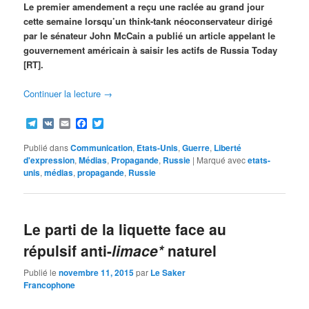
Le premier amendement a reçu une raclée au grand jour
cette semaine lorsqu’un think-tank néoconservateur dirigé
par le sénateur John McCain a publié un article appelant le
gouvernement américain à saisir les actifs de Russia Today
[RT].
Continuer la lecture
→
Telegram
VK
Email
Facebook
Twitter
Publié dans
Communication
,
Etats-Unis
,
Guerre
,
Liberté
d'expression
,
Médias
,
Propagande
,
Russie
|
Marqué avec
etats-
unis
,
médias
,
propagande
,
Russie
Le parti de la liquette face au
répulsif anti-
limace*
naturel
Publié le
novembre 11, 2015
par
Le Saker
Francophone