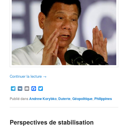
Continuer la lecture
→
Telegram
VK
Email
Facebook
Twitter
Publié dans
Andrew Korybko
,
Duterte
,
Géopolitique
,
Philippines
Perspectives de stabilisation