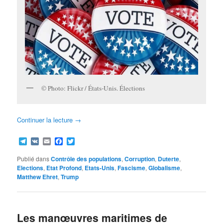
© Photo: Flickr / États-Unis. Élections
Continuer la lecture
→
Telegram
VK
Email
Facebook
Twitter
Publié dans
Contrôle des populations
,
Corruption
,
Duterte
,
Elections
,
Etat Profond
,
Etats-Unis
,
Fascisme
,
Globalisme
,
Matthew Ehret
,
Trump
Les manœuvres maritimes de