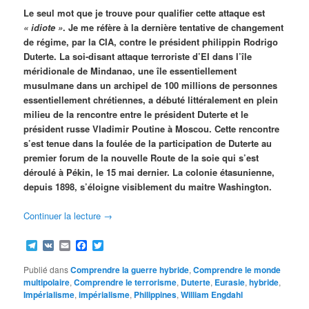
Le seul mot que je trouve pour qualifier cette attaque est
« idiote »
. Je me réfère à la dernière tentative de changement
de régime, par la CIA, contre le président philippin Rodrigo
Duterte. La soi-disant attaque terroriste d’EI dans l’île
méridionale de Mindanao, une île essentiellement
musulmane dans un archipel de 100 millions de personnes
essentiellement chrétiennes, a débuté littéralement en plein
milieu de la rencontre entre le président Duterte et le
président russe Vladimir Poutine à Moscou. Cette rencontre
s’est tenue dans la foulée de la participation de Duterte au
premier forum de la nouvelle Route de la soie qui s’est
déroulé à Pékin, le 15 mai dernier. La colonie étasunienne,
depuis 1898, s’éloigne visiblement du maitre Washington.
Continuer la lecture
→
Telegram
VK
Email
Facebook
Twitter
Publié dans
Comprendre la guerre hybride
,
Comprendre le monde
multipolaire
,
Comprendre le terrorisme
,
Duterte
,
Eurasie
,
hybride
,
Impérialisme
,
impérialisme
,
Philippines
,
William Engdahl