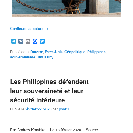
Continuer la lecture
→
Telegram
VK
Email
Facebook
Twitter
Publié dans
Duterte
,
Etats-Unis
,
Géopolitique
,
Philippines
,
souverainisme
,
Tim Kirby
Les Philippines défendent
leur souveraineté et leur
sécurité intérieure
Publié le
février 22, 2020
par
jmarti
Par Andrew Korybko − Le 13 février 2020 − Source