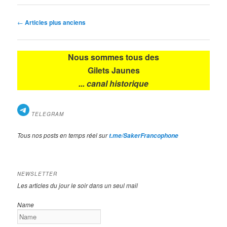
Navigation
←
Articles plus anciens
des
articles
Nous sommes tous des
Gilets Jaunes
... canal historique
TELEGRAM
Tous nos posts en temps réel sur
t.me/SakerFrancophone
NEWSLETTER
Les articles du jour le soir dans un seul mail
Name