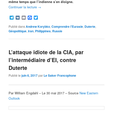
même temps que l’indienne s’en éloigne.
Continuer la lecture
→
Telegram
VK
Email
Facebook
Twitter
Publié dans
Andrew Korybko
,
Comprendre l'Eurasie
,
Duterte
,
Géopolitique
,
Iran
,
Philippines
,
Russie
L’attaque idiote de la CIA, par
l’intermédiaire d’EI, contre
Duterte
Publié le
juin 6, 2017
par
Le Saker Francophone
Par William Engdahl – Le 30 mai 2017 – Source
New Eastern
Outlook