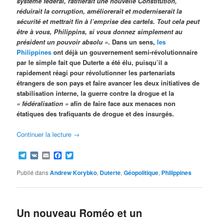
système fédéral, ratifierait une nouvelle Constitution,
réduirait la corruption, améliorerait et moderniserait la
sécurité et mettrait fin à l’emprise des cartels. Tout cela peut
être à vous, Philippins, si vous donnez simplement au
président un pouvoir absolu »
. Dans un sens,
les
Philippines
ont déjà un gouvernement semi-révolutionnaire
par le simple fait que Duterte a été élu, puisqu’il a
rapidement réagi pour révolutionner les partenariats
étrangers de son pays et faire avancer les deux initiatives de
stabilisation interne, la guerre contre la drogue et la
« fédéralisation »
afin de faire face aux menaces non
étatiques des trafiquants de drogue et des insurgés.
Continuer la lecture
→
Telegram
VK
Email
Facebook
Twitter
Publié dans
Andrew Korybko
,
Duterte
,
Géopolitique
,
Philippines
Un nouveau Roméo et un