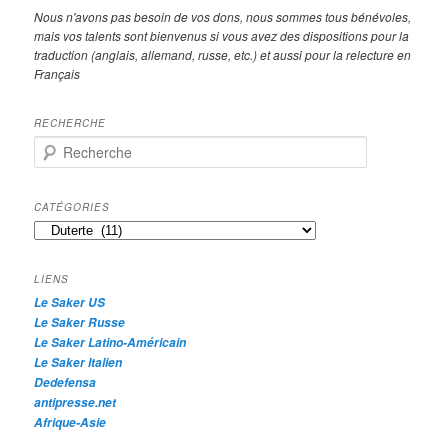
Nous n'avons pas besoin de vos dons, nous sommes tous bénévoles,
mais vos talents sont bienvenus si vous avez des dispositions pour la
traduction (anglais, allemand, russe, etc.) et aussi pour la relecture en
Français
RECHERCHE
R
e
c
h
CATÉGORIES
e
Catégories
r
c
h
LIENS
e
Le Saker US
Le Saker Russe
Le Saker Latino-Américain
Le Saker Italien
Dedefensa
antipresse.net
Afrique-Asie