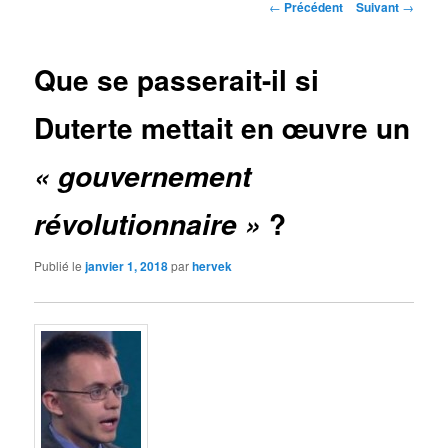
Navigation
←
Précédent
Suivant
→
des
articles
Que se passerait-il si
Duterte mettait en œuvre un
« gouvernement
?
révolutionnaire »
Publié le
janvier 1, 2018
par
hervek