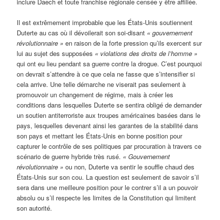
inclure Daech et toute franchise régionale censée y être affiliée.
Il est extrêmement improbable que les États-Unis soutiennent
Duterte au cas où il dévoilerait son soi-disant
« gouvernement
révolutionnaire »
en raison de la forte pression qu’ils exercent sur
lui au sujet des supposées
« violations des droits de l’homme »
qui ont eu lieu pendant sa guerre contre la drogue. C’est pourquoi
on devrait s’attendre à ce que cela ne fasse que s’intensifier si
cela arrive. Une telle démarche ne viserait pas seulement à
promouvoir un changement de régime, mais à créer les
conditions dans lesquelles Duterte se sentira obligé de demander
un soutien antiterroriste aux troupes américaines basées dans le
pays, lesquelles devenant ainsi les garantes de la stabilité dans
son pays et mettant les États-Unis en bonne position pour
capturer le contrôle de ses politiques par procuration à travers ce
scénario de guerre hybride très rusé.
« Gouvernement
révolutionnaire »
ou non, Duterte va sentir le souffle chaud des
États-Unis sur son cou. La question est seulement de savoir s’il
sera dans une meilleure position pour le contrer s’il a un pouvoir
absolu ou s’il respecte les limites de la Constitution qui limitent
son autorité.