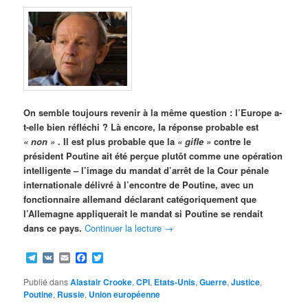
On semble toujours revenir à la même question : l’Europe a-
t-elle bien réfléchi ? Là encore, la réponse probable est
« non »
. Il est plus probable que la
« gifle »
contre le
président Poutine ait été perçue plutôt comme une opération
intelligente – l’image du mandat d’arrêt de la Cour pénale
internationale délivré à l’encontre de Poutine, avec un
fonctionnaire allemand déclarant catégoriquement que
l’Allemagne appliquerait le mandat si Poutine se rendait
dans ce pays.
Continuer la lecture
→
Telegram
VK
Email
Facebook
Twitter
Publié dans
Alastair Crooke
,
CPI
,
Etats-Unis
,
Guerre
,
Justice
,
Poutine
,
Russie
,
Union européenne