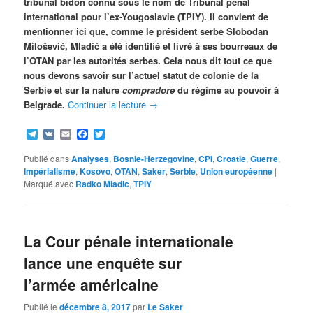
tribunal bidon connu sous le nom de Tribunal pénal
international pour l’ex-Yougoslavie (TPIY). Il convient de
mentionner ici que, comme le président serbe Slobodan
Milošević, Mladić a été identifié et livré à ses bourreaux de
l’OTAN par les autorités serbes. Cela nous dit tout ce que
nous devons savoir sur l’actuel statut de colonie de la
Serbie et sur la nature
compradore
du régime au pouvoir à
Belgrade.
Continuer la lecture
→
Telegram
VK
Email
Facebook
Twitter
Publié dans
Analyses
,
Bosnie-Herzegovine
,
CPI
,
Croatie
,
Guerre
,
Impérialisme
,
Kosovo
,
OTAN
,
Saker
,
Serbie
,
Union européenne
|
Marqué avec
Radko Mladic
,
TPIY
La Cour pénale internationale
lance une enquête sur
l’armée américaine
Publié le
décembre 8, 2017
par
Le Saker