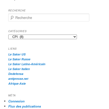
RECHERCHE
R
e
c
h
CATÉGORIES
e
Catégories
r
c
h
LIENS
e
Le Saker US
Le Saker Russe
Le Saker Latino-Américain
Le Saker Italien
Dedefensa
antipresse.net
Afrique-Asie
MÉTA
Connexion
Flux des publications