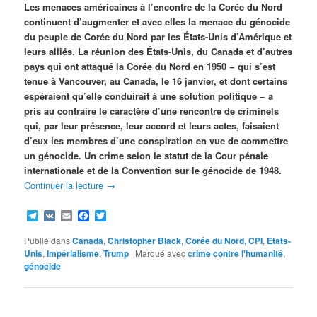
Les menaces américaines à l’encontre de la Corée du Nord
continuent d’augmenter et avec elles la menace du génocide
du peuple de Corée du Nord par les États-Unis d’Amérique et
leurs alliés. La réunion des États-Unis, du Canada et d’autres
pays qui ont attaqué la Corée du Nord en 1950 − qui s’est
tenue à Vancouver, au Canada, le 16 janvier, et dont certains
espéraient qu’elle conduirait à une solution politique − a
pris au contraire le caractère d’une rencontre de criminels
qui, par leur présence, leur accord et leurs actes, faisaient
d’eux les membres d’une conspiration en vue de commettre
un génocide. Un crime selon le statut de la Cour pénale
internationale et de la Convention sur le génocide de 1948.
Continuer la lecture
→
Telegram
VK
Email
Facebook
Twitter
Publié dans
Canada
,
Christopher Black
,
Corée du Nord
,
CPI
,
Etats-
Unis
,
Impérialisme
,
Trump
|
Marqué avec
crime contre l'humanité
,
génocide