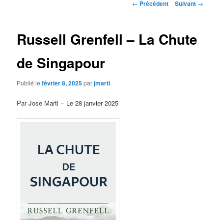
Navigation
←
Précédent
Suivant
→
des
articles
Russell Grenfell – La Chute
de Singapour
Publié le
février 8, 2025
par
jmarti
Par Jose Marti − Le 28 janvier 2025