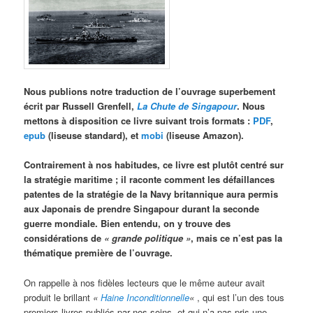
Nous publions notre traduction de l’ouvrage superbement
écrit par Russell Grenfell,
La Chute de Singapour
. Nous
mettons à disposition ce livre suivant trois formats :
PDF
,
epub
(liseuse standard), et
mobi
(liseuse Amazon).
Contrairement à nos habitudes, ce livre est plutôt centré sur
la stratégie maritime ; il raconte comment les défaillances
patentes de la stratégie de la Navy britannique aura permis
aux Japonais de prendre Singapour durant la seconde
guerre mondiale. Bien entendu, on y trouve des
considérations de
« grande politique »
, mais ce n’est pas la
thématique première de l’ouvrage.
On rappelle à nos fidèles lecteurs que le même auteur avait
produit le brillant
«
Haine Inconditionnelle
«
, qui est l’un des tous
premiers livres publiés par nos soins, et qui n’a pas pris une