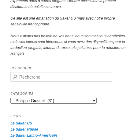
exprimées dans d'autres langues. Rendre accessible la pensée
dissidente où qu'elle se trouve.
Ce site est une émanation du Saker US mais avec notre propre
sensibilité francophone.
Nous n'avons pas besoin de vos dons, nous sommes tous bénévoles,
mais vos talents sont bienvenus si vous avez des dispositions pour la
traduction (anglais, allemand, russe, etc.) et aussi pour la relecture en
Français
RECHERCHE
R
e
c
h
CATÉGORIES
e
Catégories
r
c
h
LIENS
e
Le Saker US
Le Saker Russe
Le Saker Latino-Américain