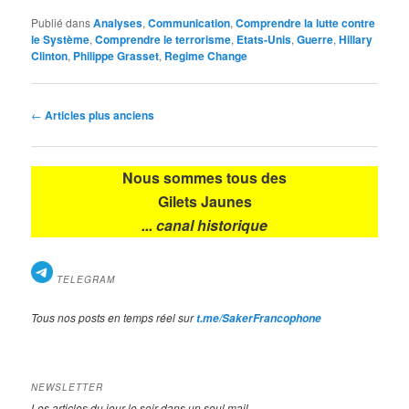
Publié dans
Analyses
,
Communication
,
Comprendre la lutte contre
le Système
,
Comprendre le terrorisme
,
Etats-Unis
,
Guerre
,
Hillary
Clinton
,
Philippe Grasset
,
Regime Change
Navigation
←
Articles plus anciens
des
articles
Nous sommes tous des
Gilets Jaunes
... canal historique
TELEGRAM
Tous nos posts en temps réel sur
t.me/SakerFrancophone
NEWSLETTER
Les articles du jour le soir dans un seul mail