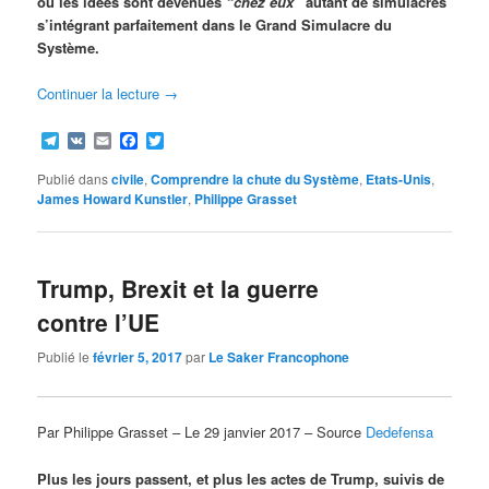
où les idées sont devenues
“chez eux”
autant de simulacres
s’intégrant parfaitement dans le Grand Simulacre du
Système.
Continuer la lecture
→
Telegram
VK
Email
Facebook
Twitter
Publié dans
civile
,
Comprendre la chute du Système
,
Etats-Unis
,
James Howard Kunstler
,
Philippe Grasset
Trump, Brexit et la guerre
contre l’UE
Publié le
février 5, 2017
par
Le Saker Francophone
Par Philippe Grasset – Le 29 janvier 2017 – Source
Dedefensa
Plus les jours passent, et plus les actes de Trump, suivis de