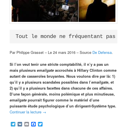
Tout le monde ne fréquentant pas 
De
Par Philippe Grasset – Le 24 mars 2016 – Source
De Defensa
.
Si l’on veut tenir une stricte comptabilité, il n’y a pas un
mais plusieurs
emailgate
accrochés à Hillary Clinton comme
autant de casseroles bruyantes. Nous voulons dire par là: 1)
qu’il y a plusieurs scandales possibles dans l’
emailgate
, et
2) qu’il y a plusieurs facettes dans chacune de ces affaires.
D’une façon générale, moins polémique et plus minutieuse,
emailgate
pourrait figurer comme le matériel d’une
puissante étude psychologique d’un dirigeant-Système type.
Continuer la lecture
→
Telegram
VK
Email
Facebook
Twitter