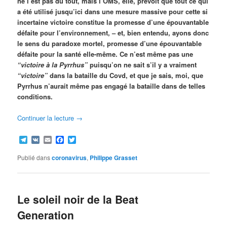
ne l’est pas du tout, mais l’OMS, elle, prévoit que tout ce qui
a été utilisé jusqu’ici dans une mesure massive pour cette si
incertaine victoire constitue la promesse d’une épouvantable
défaite pour l’environnement, – et, bien entendu, ayons donc
le sens du paradoxe mortel, promesse d’une épouvantable
défaite pour la santé elle-même. Ce n’est même pas une
“victoire à la Pyrrhus”
puisqu’on ne sait s’il y a vraiment
“victoire”
dans la bataille du Covd, et que je sais, moi, que
Pyrrhus n’aurait même pas engagé la bataille dans de telles
conditions.
Continuer la lecture
→
Telegram
VK
Email
Facebook
Twitter
Publié dans
coronavirus
,
Philippe Grasset
Le soleil noir de la Beat
Generation