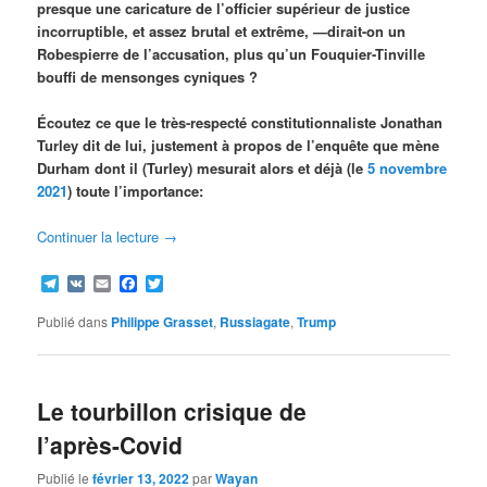
presque une caricature de l’officier supérieur de justice
incorruptible, et assez brutal et extrême, —dirait-on un
Robespierre de l’accusation, plus qu’un Fouquier-Tinville
bouffi de mensonges cyniques ?
Écoutez ce que le très-respecté constitutionnaliste Jonathan
Turley dit de lui, justement à propos de l’enquête que mène
Durham dont il (Turley) mesurait alors et déjà (le
5 novembre
2021
) toute l’importance:
Continuer la lecture
→
Telegram
VK
Email
Facebook
Twitter
Publié dans
Philippe Grasset
,
Russiagate
,
Trump
Le tourbillon crisique de
l’après-Covid
Publié le
février 13, 2022
par
Wayan