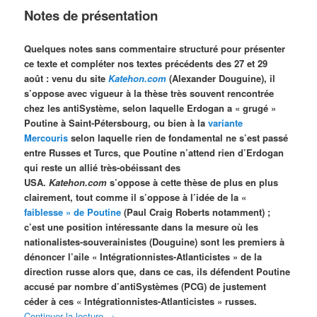
Notes de présentation
Quelques notes sans commentaire structuré pour présenter
ce texte et compléter nos textes précédents des 27 et 29
août : venu du site
Katehon.com
(Alexander Douguine), il
s’oppose avec vigueur à la thèse très souvent rencontrée
chez les antiSystème, selon laquelle Erdogan a « grugé »
Poutine à Saint-Pétersbourg, ou bien à la
variante
Mercouris
selon laquelle rien de fondamental ne s’est passé
entre Russes et Turcs, que Poutine n’attend rien d’Erdogan
qui reste un allié très-obéissant des
USA.
Katehon.com
s’oppose à cette thèse de plus en plus
clairement, tout comme il s’oppose à l’idée de la «
faiblesse » de Poutine
(Paul Craig Roberts notamment) ;
c’est une position intéressante dans la mesure où les
nationalistes-souverainistes (Douguine) sont les premiers à
dénoncer l’aile « Intégrationnistes-Atlanticistes » de la
direction russe alors que, dans ce cas, ils défendent Poutine
accusé par nombre d’antiSystèmes (PCG) de justement
céder à ces « Intégrationnistes-Atlanticistes » russes.
Continuer la lecture
→