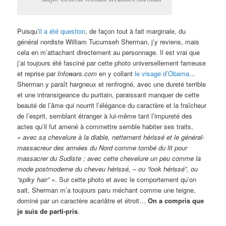
Puisqu’
il a été question
, de façon tout à fait marginale, du
général nordiste William Tucumseh Sherman, j’y reviens, mais
cela en m’attachant directement au personnage. Il est vrai que
j’ai toujours été fasciné par cette photo universellement fameuse
et reprise par
Infowars.com
en y collant
le visage d’Obama
…
Sherman y paraît hargneux et renfrogné, avec une dureté terrible
et une intransigeance du puritain, paraissant manquer de cette
beauté de l’âme qui nourrit l’élégance du caractère et la fraîcheur
de l’esprit, semblant étranger à lui-même tant l’impureté des
actes qu’il fut amené à commettre semble habiter ses traits,
«
avec sa chevelure à la diable, nettement hérissé et le général-
massacreur des armées du Nord comme tombé du lit pour
massacrer du Sudiste ; avec cette chevelure un peu comme la
mode postmoderne du cheveu hérissé, – ou “look hérissé”, ou
“spiky hair” »
. Sur cette photo et avec le comportement qu’on
sait, Sherman m’a toujours paru méchant comme une teigne,
dominé par un caractère acariâtre et étroit…
On a compris que
je suis de parti-pris
.