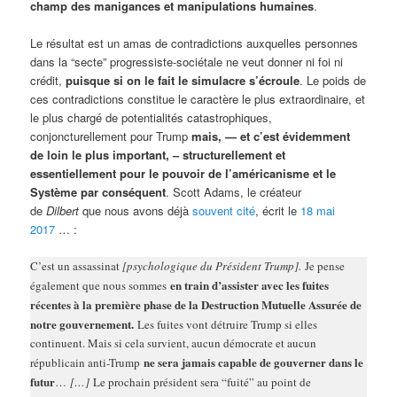
champ des manigances et manipulations humaines
.
Le résultat est un amas de contradictions auxquelles personnes
dans la “secte” progressiste-sociétale ne veut donner ni foi ni
crédit,
puisque si on le fait le simulacre s’écroule
. Le poids de
ces contradictions constitue le caractère le plus extraordinaire, et
le plus chargé de potentialités catastrophiques,
conjoncturellement pour Trump
mais, — et c’est évidemment
de loin le plus important, – structurellement et
essentiellement pour le pouvoir de l’américanisme et le
Système par conséquent
. Scott Adams, le créateur
de
Dilbert
que nous avons déjà
souvent
cité
, écrit le
18 mai
2017
… :
C’est un assassinat
[psychologique du Président Trump].
Je pense
en train d’assister avec les fuites
également que nous sommes
récentes à la première phase de la Destruction Mutuelle Assurée de
notre gouvernement.
Les fuites vont détruire Trump si elles
continuent. Mais si cela survient, aucun démocrate et aucun
ne sera jamais capable de gouverner dans le
républicain anti-Trump
futur
…
[…]
Le prochain président sera “fuité” au point de