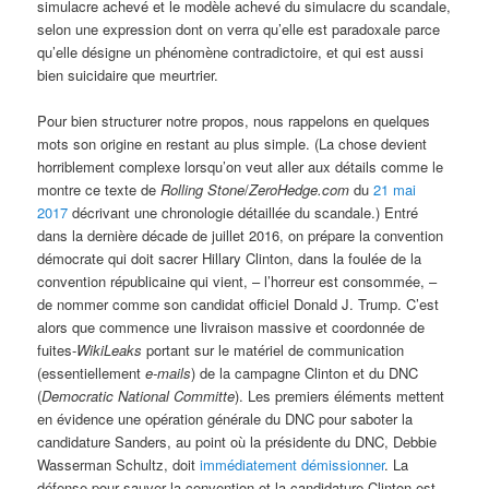
simulacre achevé et le modèle achevé du simulacre du scandale,
selon une expression dont on verra qu’elle est paradoxale parce
qu’elle désigne un phénomène contradictoire, et qui est aussi
bien suicidaire que meurtrier.
Pour bien structurer notre propos, nous rappelons en quelques
mots son origine en restant au plus simple. (La chose devient
horriblement complexe lorsqu’on veut aller aux détails comme le
montre ce texte de
Rolling Stone
/
ZeroHedge.com
du
21 mai
2017
décrivant une chronologie détaillée du scandale.) Entré
dans la dernière décade de juillet 2016, on prépare la convention
démocrate qui doit sacrer Hillary Clinton, dans la foulée de la
convention républicaine qui vient, – l’horreur est consommée, –
de nommer comme son candidat officiel Donald J. Trump. C’est
alors que commence une livraison massive et coordonnée de
fuites-
WikiLeaks
portant sur le matériel de communication
(essentiellement
e-mails
) de la campagne Clinton et du DNC
(
Democratic National Committe
). Les premiers éléments mettent
en évidence une opération générale du DNC pour saboter la
candidature Sanders, au point où la présidente du DNC, Debbie
Wasserman Schultz, doit
immédiatement démissionner
. La
défense pour sauver la convention et la candidature Clinton est