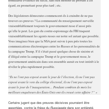
formidable évidence du siècle, sans rien montrer de probant à cet
égard, en promettant pour plus tard ; etc.
Des législateurs démocrates commencent-ils à craindre de ne pas
trouver ces preuves ? La communauté du renseignement surveille
vraisemblablement toujours le gouvernement russe d’aussi près
qu’elle le peut. Les gars du contre-espionnage du FBI traquent
vraisemblablement les agents russes sur notre sol autant que possible.
Vous imaginez bien que la NSA peut suivre à peu près toutes les
communications électroniques entre les Russes et les personnalités de
la campagne Trump. S’il s’était passé quelque chose de sinistre et
d’illégal entre la campagne Trump et le gouvernement russe, le
gouvernement américain dans son ensemble aurait eu tout intérêt à le
révéler le plus rapidement possible.
“Ils ne l’ont pas exposé avant le jour de l’élection, ils ne l’ont pas
exposé avant le vote du collège électoral, ils ne l’ont pas exposé
avant le jour de l’inauguration… Pendant combien de mois les
meilleurs enquêteurs des États-Unis ont-ils creusé cette affaire ?” »
Certains jugent que des preuves décisives pourraient être
apportées, contre la thèse du
Russiagate
dans son entièreté,