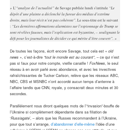
»
L’
“analyse de l’actualité”
de Savage publiée lundi s’intitule
“Le
dépôt d’une plainte a déclenché la fureur des médias d’extrême
droite, mais leur récit n’est pas cohérent”
. Le sous-titre est le suivant
:
“Les dernières affirmations alarmistes sur l’espionnage de Trump se
sont révélées fausses, mais l’explication est byzantine, – soulignant le
défi pour les journalistes de décider ce qui mérite d’être couvert”. »
De toutes les façons, écrit encore Savage, tout cela est «
old
news
», c’est-à-dire
“tout le monde est au courant”
, – ce qui n’est
pas si faux pour notre compte, vieille canaille !
FoxNews
, le seul
réseau à en avoir parlé avec abondance, et avec les invectives
rafraîchissantes de Tucker Carlson, relève que les réseaux ABC,
NBC, CBS et MSNBC n’ont accordé aucun temps d’antenne à
l’affaire tandis que CNN, royale, y consacrait deux minutes et 30
secondes.
Parallèlement nous diront quelques mots de l’“invasion”-bouffe de
l’Ukraine si complètement dépendante dans sa filiation de
‘
Russiagate
’, – alors que les Russes recommandent à l’Ukraine,
pour que tout s’arrange,
d’abandonner d’elle-même
l’idée d’une