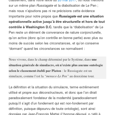
sur un même plan
Russiagate
et la diabolisation de Le Pen ;
mais nous n’ajoutions pas ni ne précisions cette évidence
importante pour notre propos que
Russiagate
est une situation
opérationnelle active jusqu’à être structurelle et hors de tout
contrôle à Washington D.C.
tandis que la “diabolisation” de Le
Pen reste un élément de convenance de nature conjoncturelle,
qu’on active (donc qu’on contrôle en bonne partie) avec plus ou
moins de succès selon les circonstances, et qu’on conserve
“dormant” quand les circonstances se normalisent :
une
Nous vivons, dans le champ déterminé par le Système, dans
situation générale de simulacre, où n’existe plus aucune ontologie
selon le classement établi par Platon
: le Russiagate est un
simulacre, comme l’est la
“menace-Le Pen”
au deuxième tour
.
La définition et la situation du simulacre, terme extrêmement
utilisé et propre aux déconstructeurs, et donc que l’on dirait
paradoxalement fondateur de la modernité (paradoxalement
puisqu’il s’agit d’un fondement qui est non-fondement par
définition, puisque dépourvu de toute ontologie), sont ainsi
données par Jean-François Mattei (
L’homme dévoyé
, p.149) à