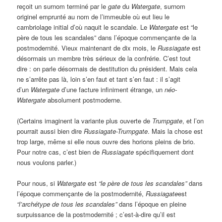
reçoit un surnom terminé par le
gate
du
Watergate
, surnom
originel emprunté au nom de l’immeuble où eut lieu le
cambriolage initial d’où naquit le scandale. Le
Watergate
est “le
père de tous les scandales” dans l’époque commençante de la
postmodernité. Vieux maintenant de dix mois, le
Russiagate
est
désormais un membre très sérieux de la confrérie. C’est tout
dire : on parle désormais de destitution du président. Mais cela
ne s’arrête pas là, loin s’en faut et tant s’en faut : il s’agit
d’un
Watergate
d’une facture infiniment étrange, un
néo-
Watergate
absolument postmoderne.
(Certains imaginent la variante plus ouverte de
Trumpgate
, et l’on
pourrait aussi bien dire
Russiagate-Trumpgate
. Mais la chose est
trop large, même si elle nous ouvre des horions pleins de brio.
Pour notre cas, c’est bien de
Russiagate
spécifiquement dont
nous voulons parler.)
Pour nous, si
Watergate
est
“le père de tous les scandales”
dans
l’époque commençante de la postmodernité,
Russiagate
est
“l’archétype de tous les scandales”
dans l’époque en pleine
surpuissance de la postmodernité ; c’est-à-dire qu’il est