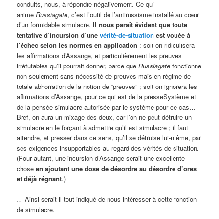
conduits, nous, à répondre négativement. Ce qui
anime
Russiagate
, c’est l’outil de l’antirussisme installé au cœur
d’un formidable simulacre.
Il nous paraît évident que toute
tentative d’incursion d’une
vérité-de-situation
est vouée à
l’échec selon les normes en application
: soit on ridiculisera
les affirmations d’Assange, et particulièrement les preuves
irréfutables qu’il pourrait donner, parce que
Russiagate
fonctionne
non seulement sans nécessité de preuves mais en régime de
totale abhorration de la notion de “preuves” ; soit on ignorera les
affirmations d’Assange, pour ce qui est de la presseSystème et
de la pensée-simulacre autorisée par le système pour ce cas…
Bref, on aura un mixage des deux, car l’on ne peut détruire un
simulacre en le forçant à admettre qu’il est simulacre ; il faut
attendre, et presser dans ce sens, qu’il se détruise lui-même, par
ses exigences insupportables au regard des vérités-de-situation.
(Pour autant, une incursion d’Assange serait une excellente
chose
en ajoutant une dose de désordre au désordre d’ores
et déjà régnant
.)
… Ainsi serait-il tout indiqué de nous intéresser à cette fonction
de simulacre.