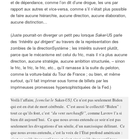
et de dépendance, comme l’on dit d’une drogue, les uns par
rapport aux autres et vice-versa, comme s’il n’était plus possible
de faire aucune hiérarchie, aucune direction, aucune élaboration,
aucune distinction…
(Juste pourrait-on diverger un petit peu lorsque
Saker-
US parle
des
“intérêts qui dirigent”
au travers de la représentation des
zombies de la directionSystème ; les intérêts suivent plutôt,
parce que le mécanisme est celui du fric, mais il n’a plus aucune
direction, aucune stratégie, aucune ambition structurée, – sinon
le fric, le fric, le fric, etc., qu’il ramasse à la suite du peloton,
comme la voiture-balai du Tour de France ; ou bien, et même
surtout, qu’il fait imprimer sous forme de billets par les
imprimeuses promesses hypersophistiquées de la Fed.)
Voilà l’affaire
, [conclut le
Saker-
US]
. Ce n’est pas seulement Biden
qui est en état de mort cérébrale. C’est aussi le collectif-“Biden” :
tout ce qu’ils font, c’est
“du vent surchauffé”
, comme Lavrov l’a si
bien dit aujourd’hui. Ce que nous avons entendu ce soir n’est pas
seulement les divagations d’un sénile, d’un narcissique délirant. Ce
que nous avons entendu, c’est la voix de l’État profond américain :