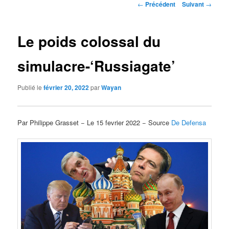
Navigation
←
Précédent
Suivant
→
des
articles
Le poids colossal du
simulacre-‘Russiagate’
Publié le
février 20, 2022
par
Wayan
Par Philippe Grasset − Le 15 fevrier 2022 − Source
De Defensa