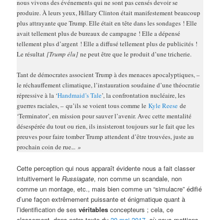
nous vivons des événements qui ne sont pas censés devoir se
produire. À leurs yeux, Hillary Clinton était manifestement beaucoup
plus attrayante que Trump. Elle était en tête dans les sondages ! Elle
avait tellement plus de bureaux de campagne ! Elle a dépensé
tellement plus d’argent ! Elle a diffusé tellement plus de publicités !
Le résultat
[Trump élu]
ne peut être que le produit d’une tricherie.
Tant de démocrates associent Trump à des menaces apocalyptiques, –
le réchauffement climatique, l’instauration soudaine d’une théocratie
répressive à la ‘
Handmaid’s Tale
’, la confrontation nucléaire, les
guerres raciales, – qu’ils se voient tous comme le
Kyle Reese
de
‘Terminator’, en mission pour sauver l’avenir. Avec cette mentalité
désespérée du tout ou rien, ils insisteront toujours sur le fait que les
preuves pour faire tomber Trump attendent d’être trouvées, juste au
prochain coin de rue.
.. »
Cette perception qui nous apparaît évidente nous a fait classer
intuitivement le
Russiagate
, non comme un scandale, non
comme un montage, etc., mais bien comme un “simulacre” édifié
d’une façon extrêmement puissante et énigmatique quant à
l’identification de ses
véritables
concepteurs ; cela, ce
classement, dans notre texte du
20 mai 2017
, où nous mettions