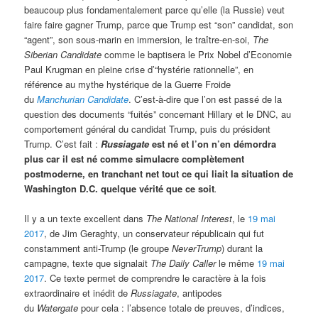
beaucoup plus fondamentalement parce qu’elle (la Russie) veut
faire faire gagner Trump, parce que Trump est “son” candidat, son
“agent”, son sous-marin en immersion, le traître-en-soi,
The
Siberian Candidate
comme le baptisera le Prix Nobel d’Economie
Paul Krugman en pleine crise d’“hystérie rationnelle”, en
référence au mythe hystérique de la Guerre Froide
du
Manchurian Candidate
. C’est-à-dire que l’on est passé de la
question des documents “fuités” concernant Hillary et le DNC, au
comportement général du candidat Trump, puis du président
Trump. C’est fait :
Russiagate
est né et l’on n’en démordra
plus car il est né comme simulacre complètement
postmoderne, en tranchant net tout ce qui liait la situation de
Washington D.C. quelque vérité que ce soit
.
Il y a un texte excellent dans
The National Interest
, le
19 mai
2017
, de Jim Geraghty, un conservateur républicain qui fut
constamment anti-Trump (le groupe
NeverTrump
) durant la
campagne, texte que signalait
The Daily Caller
le même
19 mai
2017
. Ce texte permet de comprendre le caractère à la fois
extraordinaire et inédit de
Russiagate
, antipodes
du
Watergate
pour cela : l’absence totale de preuves, d’indices,