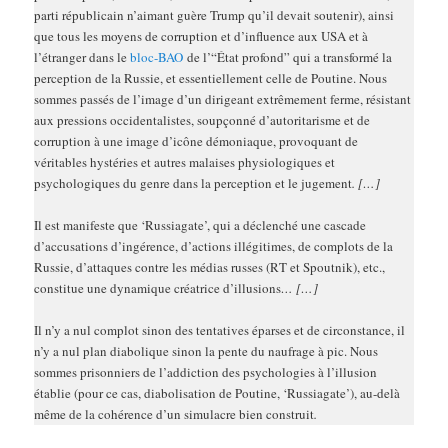
parti républicain n’aimant guère Trump qu’il devait soutenir), ainsi
que tous les moyens de corruption et d’influence aux USA et à
l’étranger dans le
bloc-BAO
de l’“État profond” qui a transformé la
perception de la Russie, et essentiellement celle de Poutine. Nous
sommes passés de l’image d’un dirigeant extrêmement ferme, résistant
aux pressions occidentalistes, soupçonné d’autoritarisme et de
corruption à une image d’icône démoniaque, provoquant de
véritables hystéries et autres malaises physiologiques et
psychologiques du genre dans la perception et le jugement
. […]
Il est manifeste que ‘Russiagate’, qui a déclenché une cascade
d’accusations d’ingérence, d’actions illégitimes, de complots de la
Russie, d’attaques contre les médias russes (RT et Spoutnik), etc.,
constitue une dynamique créatrice d’illusions
… […]
Il n’y a nul complot sinon des tentatives éparses et de circonstance, il
n’y a nul plan diabolique sinon la pente du naufrage à pic. Nous
sommes prisonniers de l’addiction des psychologies à l’illusion
établie (pour ce cas, diabolisation de Poutine, ‘Russiagate’), au-delà
même de la cohérence d’un simulacre bien construit
.