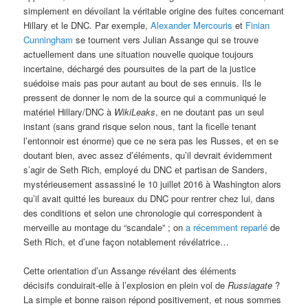
simplement en dévoilant la véritable origine des fuites concernant
Hillary et le DNC
.
Par exemple,
Alexander Mercouris
et
Finian
Cunningham
se tournent vers Julian Assange qui se trouve
actuellement dans une situation nouvelle quoique toujours
incertaine, déchargé des poursuites de la part de la justice
suédoise mais pas pour autant au bout de ses ennuis. Ils le
pressent de donner le nom de la source qui a communiqué le
matériel Hillary/DNC à
WikiLeaks
, en ne doutant pas un seul
instant (sans grand risque selon nous, tant la ficelle tenant
l’entonnoir est énorme) que ce ne sera pas les Russes, et en se
doutant bien, avec assez d’éléments, qu’il devrait évidemment
s’agir de Seth Rich, employé du DNC et partisan de Sanders,
mystérieusement assassiné le 10 juillet 2016 à Washington alors
qu’il avait quitté les bureaux du DNC pour rentrer chez lui, dans
des conditions et selon une chronologie qui correspondent à
merveille au montage du “scandale” ; on
a récemment reparlé
de
Seth Rich, et d’une façon notablement révélatrice…
Cette orientation d’un Assange révélant des éléments
décisifs conduirait-elle à l’explosion en plein vol de
Russiagate
?
La simple et bonne raison répond positivement, et nous sommes