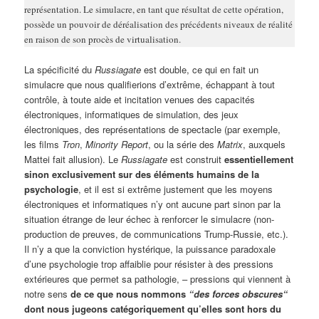
représentation. Le simulacre, en tant que résultat de cette opération,
possède un pouvoir de déréalisation des précédents niveaux de réalité
en raison de son procès de virtualisation.
La spécificité du
Russiagate
est double, ce qui en fait un
simulacre que nous qualifierions d’extrême, échappant à tout
contrôle, à toute aide et incitation venues des capacités
électroniques, informatiques de simulation, des jeux
électroniques, des représentations de spectacle (par exemple,
les films
Tron
,
Minority Report
, ou la série des
Matrix
, auxquels
Mattei fait allusion). Le
Russiagate
est construit
essentiellement
sinon exclusivement sur des éléments humains de la
psychologie
, et il est si extrême justement que les moyens
électroniques et informatiques n’y ont aucune part sinon par la
situation étrange de leur échec à renforcer le simulacre (non-
production de preuves, de communications Trump-Russie, etc.).
Il n’y a que la conviction hystérique, la puissance paradoxale
d’une psychologie trop affaiblie pour résister à des pressions
extérieures que permet sa pathologie, – pressions qui viennent à
notre sens
de ce que nous nommons
“des forces obscures“
dont nous jugeons catégoriquement qu’elles sont hors du