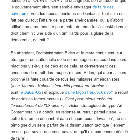
adhésion à l’OTAN si l’OTAN ne change pas son attitude, et que
le gouvernement ukrainien semble envisager
de faire des
ouvertures
vers les sécessionnistes du Donbass. Tout cela ne
fait pas du tout l’affaire de la partie américaniste, qui a d’abord
utilisé son arme favorite pour tenter de remettre Zelenski dans le
droit chemin : une aide d’un $milliards pour la gloire de la
démocratie, ça irait ?
En attendant, l’administration Biden et le reste continuent leur
étrange et sensationnelle série de montagnes russes dans leurs
réactions vis-à-vis de ceci et de cela, et dernièrement des
annonces de retrait des troupes russes. Biden, qui a par ailleurs
ordonné la fuite couarde de tous les militaires américanistes
(«
Le ‘Moment-Kaboul’ s’est déjà produit en Ukraine
»,
écrit
le
Saker
-US
) et expliqué
d’une façon très-
rock’n’roll
le retrait
de certaines forces russes («
C’est pour mieux exécuter
l’encerclement de l’Ukraine
», – vision stratégique de type ‘Art
Contemporain’) a conclu en réponse au retrait partiel russe, –
cette fois en ne donnant ni date ni heure pour l’“invasion”, ce qui
témoigne d’un sens parfait de la dissimulation tactique (l’ennemi
ne doit pas savoir que vous savez ce qu’il n’a pas encore décidé
de faire) :