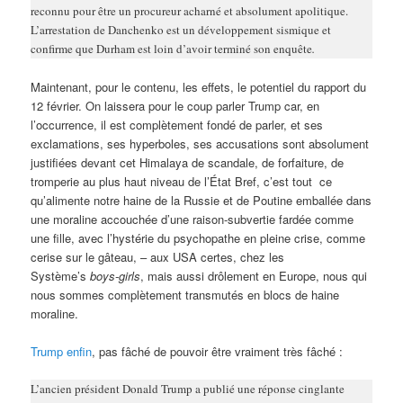
reconnu pour être un procureur acharné et absolument apolitique.
L’arrestation de Danchenko est un développement sismique et
confirme que Durham est loin d’avoir terminé son enquête
.
Maintenant, pour le contenu, les effets, le potentiel du rapport du
12 février. On laissera pour le coup parler Trump car, en
l’occurrence, il est complètement fondé de parler, et ses
exclamations, ses hyperboles, ses accusations sont absolument
justifiées devant cet Himalaya de scandale, de forfaiture, de
tromperie au plus haut niveau de l’État Bref, c’est tout ce
qu’alimente notre haine de la Russie et de Poutine emballée dans
une moraline accouchée d’une raison-subvertie fardée comme
une fille, avec l’hystérie du psychopathe en pleine crise, comme
cerise sur le gâteau, – aux USA certes, chez les
Système’s
boys-girls
, mais aussi drôlement en Europe, nous qui
nous sommes complètement transmutés en blocs de haine
moraline.
Trump enfin
, pas fâché de pouvoir être vraiment très fâché :
L’ancien président Donald Trump a publié une réponse cinglante