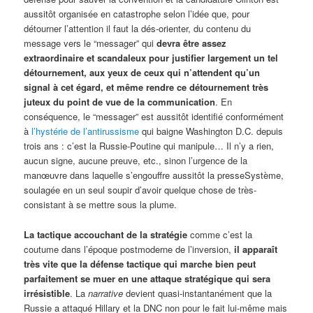
aussitôt organisée en catastrophe selon l’idée que, pour
détourner l’attention il faut la dés-orienter, du contenu du
message vers le “messager” qui
devra être assez
extraordinaire et scandaleux pour justifier largement un tel
détournement, aux yeux de ceux qui n’attendent qu’un
signal à cet égard, et même rendre ce détournement très
juteux du point de vue de la communication
. En
conséquence, le “messager” est aussitôt identifié conformément
à
l’hystérie de l’antirussisme
qui baigne Washington D.C. depuis
trois ans : c’est la Russie-Poutine qui manipule… Il n’y a rien,
aucun signe, aucune preuve, etc., sinon l’urgence de la
manœuvre dans laquelle s’engouffre aussitôt la presseSystème,
soulagée en un seul soupir d’avoir quelque chose de très-
consistant à se mettre sous la plume.
La tactique accouchant de la stratégie
comme c’est la
coutume dans l’époque postmoderne de l’inversion,
il apparaît
très vite que la défense tactique qui marche bien peut
parfaitement se muer en une attaque stratégique qui sera
irrésistible
. La
narrative
devient quasi-instantanément que la
Russie a attaqué Hillary et la DNC non pour le fait lui-même mais