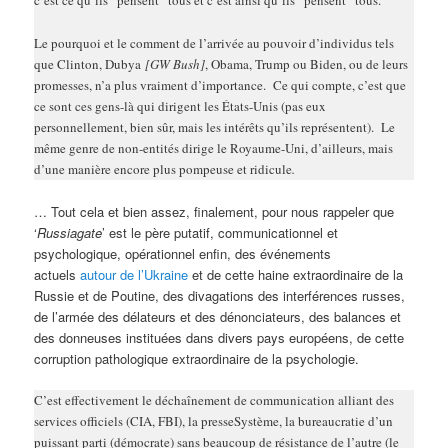
c’est ce qu’ils “pensent” tous et c’est ainsi qu’ils “pensent” tous.
Le pourquoi et le comment de l’arrivée au pouvoir d’individus tels
que Clinton, Dubya
[GW Bush]
, Obama, Trump ou Biden, ou de leurs
promesses, n’a plus vraiment d’importance. Ce qui compte, c’est que
ce sont ces gens-là qui dirigent les États-Unis (pas eux
personnellement, bien sûr, mais les intérêts qu’ils représentent). Le
même genre de non-entités dirige le Royaume-Uni, d’ailleurs, mais
d’une manière encore plus pompeuse et ridicule
.
… Tout cela et bien assez, finalement, pour nous rappeler que
‘
Russiagate
’ est le père putatif, communicationnel et
psychologique, opérationnel enfin, des événements
actuels
autour de l’Ukraine
et de cette haine extraordinaire de la
Russie et de Poutine, des divagations des interférences russes,
de l’armée des délateurs et des dénonciateurs, des balances et
des donneuses instituées dans divers pays européens, de cette
corruption pathologique extraordinaire de la psychologie.
C’est effectivement le déchaînement de communication alliant des
services officiels (CIA, FBI), la presseSystème, la bureaucratie d’un
puissant parti (démocrate) sans beaucoup de résistance de l’autre (le