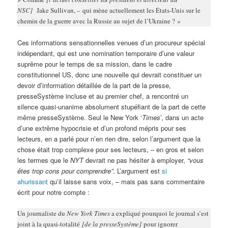
NSC]
Jake Sullivan, – qui mène actuellement les États-Unis sur le
chemin de la guerre avec la Russie au sujet de l’Ukraine ?
»
Ces informations sensationnelles venues d’un procureur spécial
indépendant, qui est une nomination temporaire d’une valeur
suprême pour le temps de sa mission, dans le cadre
constitutionnel US, donc une nouvelle qui devrait constituer un
devoir d’information détaillée de la part de la presse,
presseSystème incluse et au premier chef, a rencontré un
silence quasi-unanime absolument stupéfiant de la part de cette
même presseSystème. Seul le New York ‘
Times
’, dans un acte
d’une extrême hypocrisie et d’un profond mépris pour ses
lecteurs, en a parlé pour n’en rien dire, selon l’argument que la
chose était trop complexe pour ses lecteurs, – en gros et selon
les termes que le
NYT
devrait ne pas hésiter à employer,
“vous
êtes trop cons pour comprendre”
. L’argument est
si
ahurissant
qu’il laisse sans voix, – mais pas sans commentaire
écrit pour notre compte :
Un journaliste du
New York Times
a expliqué pourquoi le journal s’est
joint à la quasi-totalité
[de la presseSystème]
pour ignorer