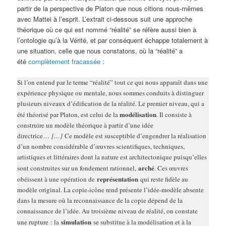
partir de la perspective de Platon que nous citions nous-mêmes
avec Mattei à l’esprit. L’extrait ci-dessous suit une approche
théorique où ce qui est nommé “réalité” se réfère aussi bien à
l’ontologie qu’à la Vérité, et par conséquent échappe totalement à
une situation, celle que nous constatons, où la “réalité” a
été
complètement fracassée
:
Si l’on entend par le terme “réalité” tout ce qui nous apparaît dans une
expérience physique ou mentale, nous sommes conduits à distinguer
plusieurs niveaux d’édification de la réalité. Le premier niveau, qui a
modélisation
été théorisé par Platon, est celui de la
. Il consiste à
construire un modèle théorique à partir d’une idée
directrice…
[…]
Ce modèle est susceptible d’engendrer la réalisation
d’un nombre considérable d’œuvres scientifiques, techniques,
artistiques et littéraires dont la nature est architectonique puisqu’elles
arché
sont construites sur un fondement rationnel,
. Ces œuvres
représentation
obéissent à une opération de
qui reste fidèle au
modèle original. La copie-icône rend présente l’idée-modèle absente
dans la mesure où la reconnaissance de la copie dépend de la
connaissance de l’idée. Au troisième niveau de réalité, on constate
simulation
une rupture : la
se substitue à la modélisation et à la