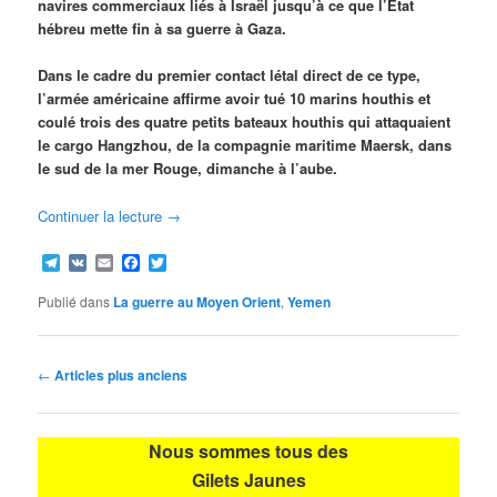
navires commerciaux liés à Israël jusqu’à ce que l’État
hébreu mette fin à sa guerre à Gaza.
Dans le cadre du premier contact létal direct de ce type,
l’armée américaine affirme avoir tué 10 marins houthis et
coulé trois des quatre petits bateaux houthis qui attaquaient
le cargo Hangzhou, de la compagnie maritime Maersk, dans
le sud de la mer Rouge, dimanche à l’aube.
Continuer la lecture
→
Telegram
VK
Email
Facebook
Twitter
Publié dans
La guerre au Moyen Orient
,
Yemen
Navigation
←
Articles plus anciens
des
articles
Nous sommes tous des
Gilets Jaunes