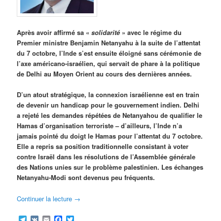
Après avoir affirmé sa «
solidarité
» avec le régime du
Premier ministre Benjamin Netanyahu à la suite de l’attentat
du 7 octobre, l’Inde s’est ensuite éloigné sans cérémonie de
l’axe américano-israélien, qui servait de phare à la politique
de Delhi au Moyen Orient au cours des dernières années.
D’un atout stratégique, la connexion israélienne est en train
de devenir un handicap pour le gouvernement indien. Delhi
a rejeté les demandes répétées de Netanyahou de qualifier le
Hamas d’organisation terroriste – d’ailleurs, l’Inde n’a
jamais pointé du doigt le Hamas pour l’attentat du 7 octobre.
Elle a repris sa position traditionnelle consistant à voter
contre Israël dans les résolutions de l’Assemblée générale
des Nations unies sur le problème palestinien. Les échanges
Netanyahu-Modi sont devenus peu fréquents.
Continuer la lecture
→
Telegram
VK
Email
Facebook
Twitter