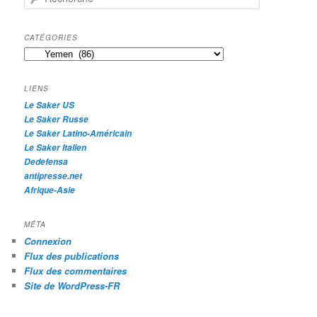
e
c
h
CATÉGORIES
e
Catégories
r
c
h
LIENS
e
Le Saker US
Le Saker Russe
Le Saker Latino-Américain
Le Saker Italien
Dedefensa
antipresse.net
Afrique-Asie
MÉTA
Connexion
Flux des publications
Flux des commentaires
Site de WordPress-FR