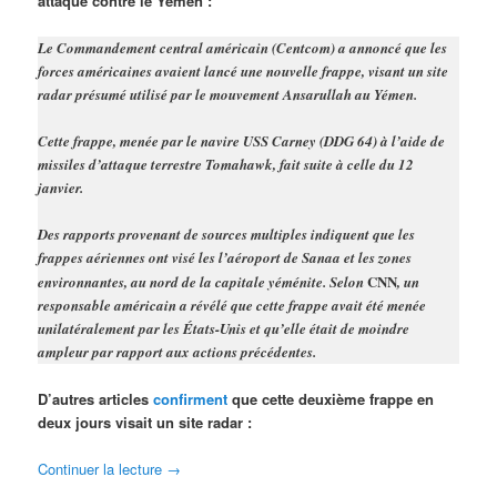
attaque contre le Yémen :
Le Commandement central américain (Centcom) a annoncé que les
forces américaines avaient lancé une nouvelle frappe, visant un site
radar présumé utilisé par le mouvement Ansarullah au Yémen.
Cette frappe, menée par le navire USS Carney (DDG 64) à l’aide de
missiles d’attaque terrestre Tomahawk, fait suite à celle du 12
janvier.
Des rapports provenant de sources multiples indiquent que les
frappes aériennes ont visé les l’aéroport de Sanaa et les zones
CNN
environnantes, au nord de la capitale yéménite. Selon
, un
responsable américain a révélé que cette frappe avait été menée
unilatéralement par les États-Unis et qu’elle était de moindre
ampleur par rapport aux actions précédentes.
D’autres articles
confirment
que cette deuxième frappe en
deux jours visait un site radar :
Continuer la lecture
→