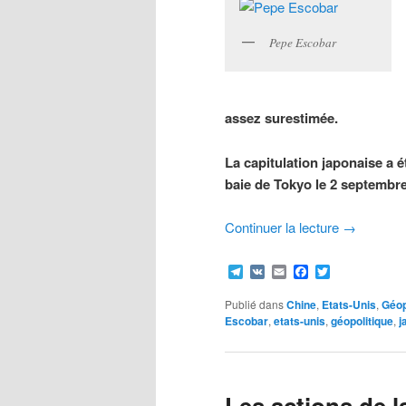
Pepe Escobar
assez surestimée.
La capitulation japonaise a é
baie de Tokyo le 2 septembre
Continuer la lecture
→
Telegram
VK
Email
Facebook
Twitter
Publié dans
Chine
,
Etats-Unis
,
Géop
Escobar
,
etats-unis
,
géopolitique
,
j
Les actions de 