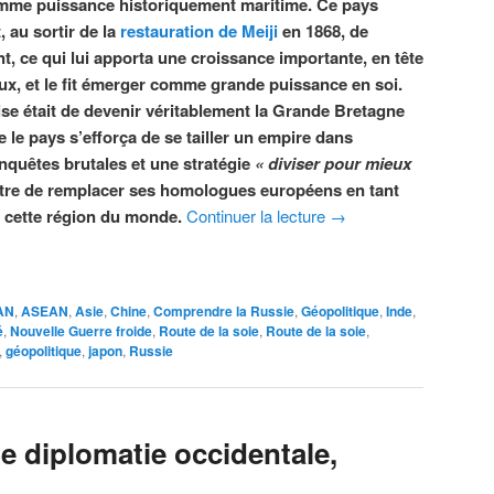
comme puissance historiquement maritime. Ce pays
 au sortir de la
restauration de Meiji
en 1868, de
t, ce qui lui apporta une croissance importante, en tête
ux, et le fit émerger comme grande puissance en soi.
ise était de devenir véritablement la Grande Bretagne
ue le pays s’efforça de se tailler un empire dans
nquêtes brutales et une stratégie
«
diviser pour mieux
mettre de remplacer ses homologues européens en tant
 cette région du monde.
Continuer la lecture
→
AN
,
ASEAN
,
Asie
,
Chine
,
Comprendre la Russie
,
Géopolitique
,
Inde
,
é
,
Nouvelle Guerre froide
,
Route de la soie
,
Route de la soie
,
,
géopolitique
,
japon
,
Russie
e diplomatie occidentale,