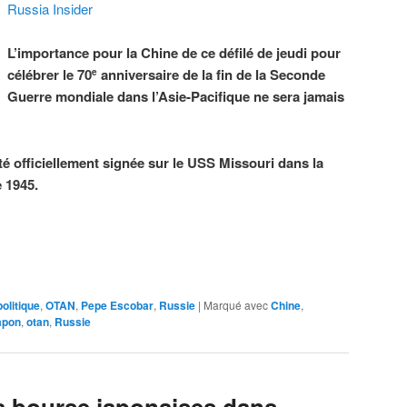
Russia Insider
L’importance pour la Chine de ce défilé de jeudi pour
célébrer le 70
anniversaire de la fin de la Seconde
e
Guerre mondiale dans l’Asie-Pacifique ne sera jamais
té officiellement signée sur le USS Missouri dans la
 1945.
olitique
,
OTAN
,
Pepe Escobar
,
Russie
|
Marqué avec
Chine
,
apon
,
otan
,
Russie
la bourse japonaises dans