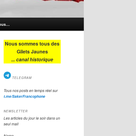
nous…
Nous sommes tous des
Gilets Jaunes
... canal historique
TELEGRAM
Tous nos posts en temps réel sur
t.me/SakerFrancophone
NEWSLETTER
Les articles du jour le soir dans un
seul mail
Name