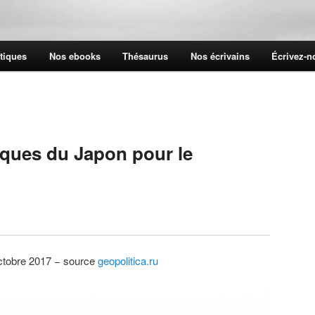
tiques
Nos ebooks
Thésaurus
Nos écrivains
Écrivez-
iques du Japon pour le
ctobre 2017 − source
geopolitica.ru