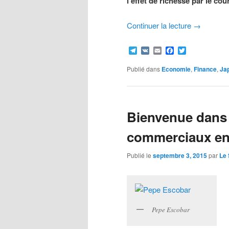
l’effet de richesse par le cou
Continuer la lecture
→
Telegram
VK
Email
Facebook
Twitter
Publié dans
Economie
,
Finance
,
Ja
Bienvenue dans 
commerciaux en
Publié le
septembre 3, 2015
par
Le
Pepe Escobar