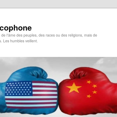
ncophone
de l'âme des peuples, des races ou des religions, mais de
s. Les humbles veillent.