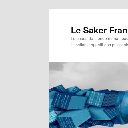
Aller
Aller
au
au
contenu
contenu
Le Saker Fra
principal
secondaire
Le chaos du monde ne naît pas 
l'insatiable appétit des puissant