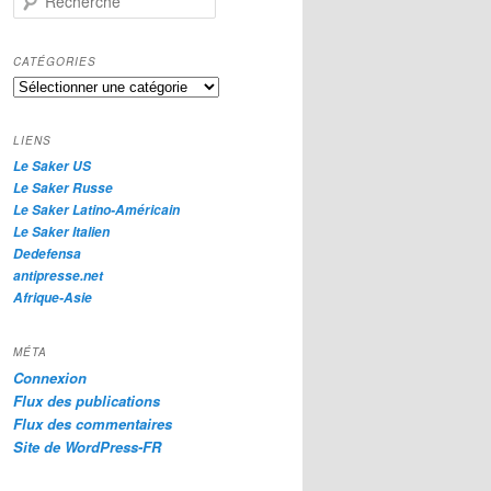
e
c
h
CATÉGORIES
e
Catégories
r
c
h
LIENS
e
Le Saker US
Le Saker Russe
Le Saker Latino-Américain
Le Saker Italien
Dedefensa
antipresse.net
Afrique-Asie
MÉTA
Connexion
Flux des publications
Flux des commentaires
Site de WordPress-FR