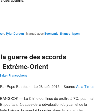
rs des actions.
pon
,
Tyler Durden
|
Marqué avec
Economie
,
finance
,
japon
la guerre des accords
 Extrême-Orient
 Saker Francophone
Par Pepe Escobar – Le 28 août 2015 – Source
Asia Times
BANGKOK — La Chine continue de croître à 7%, pas mal.
Et pourtant, à cause de la dévaluation du yuan et de la
forte baisse du marché boursier, dans la plupart des