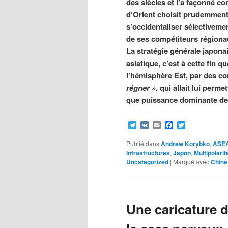
des siècles et l’a façonné 
d’Orient choisit prudemment,
s’occidentaliser sélectivemen
de ses compétiteurs régiona
La stratégie générale japona
asiatique, c’est à cette fin q
l’hémisphère Est, par des co
régner »
, qui allait lui per
que puissance dominante de
Telegram
VK
Email
Facebook
Twitter
Publié dans
Andrew Korybko
,
ASE
Infrastructures
,
Japon
,
Multipolarit
Uncategorized
|
Marqué avec
Chine
Une caricature d