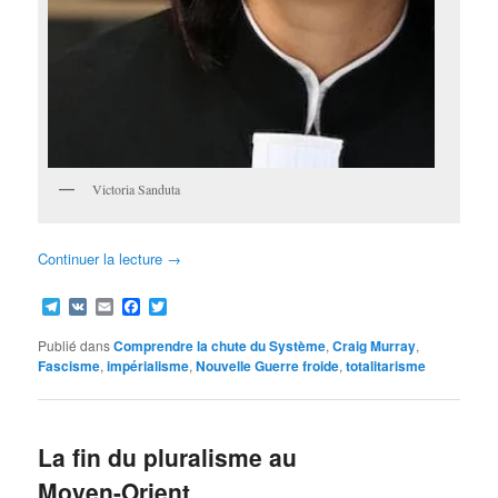
Victoria Sanduta
Continuer la lecture
→
Telegram
VK
Email
Facebook
Twitter
Publié dans
Comprendre la chute du Système
,
Craig Murray
,
Fascisme
,
impérialisme
,
Nouvelle Guerre froide
,
totalitarisme
La fin du pluralisme au
Moyen-Orient