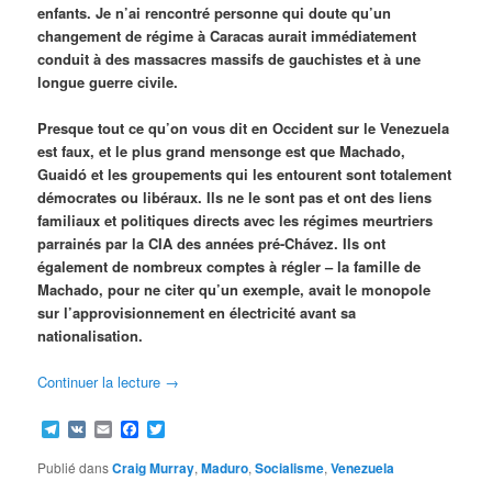
enfants. Je n’ai rencontré personne qui doute qu’un
changement de régime à Caracas aurait immédiatement
conduit à des massacres massifs de gauchistes et à une
longue guerre civile.
Presque tout ce qu’on vous dit en Occident sur le Venezuela
est faux, et le plus grand mensonge est que Machado,
Guaidó et les groupements qui les entourent sont totalement
démocrates ou libéraux. Ils ne le sont pas et ont des liens
familiaux et politiques directs avec les régimes meurtriers
parrainés par la CIA des années pré-Chávez. Ils ont
également de nombreux comptes à régler – la famille de
Machado, pour ne citer qu’un exemple, avait le monopole
sur l’approvisionnement en électricité avant sa
nationalisation.
Continuer la lecture
→
Telegram
VK
Email
Facebook
Twitter
Publié dans
Craig Murray
,
Maduro
,
Socialisme
,
Venezuela