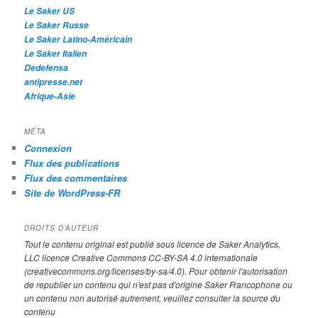
e
Le Saker US
Le Saker Russe
Le Saker Latino-Américain
Le Saker Italien
Dedefensa
antipresse.net
Afrique-Asie
MÉTA
Connexion
Flux des publications
Flux des commentaires
Site de WordPress-FR
DROITS D’AUTEUR
Tout le contenu original est publié sous licence de Saker Analytics,
LLC licence Creative Commons CC-BY-SA 4.0 internationale
(creativecommons.org/licenses/by-sa/4.0). Pour obtenir l'autorisation
de republier un contenu qui n'est pas d'origine Saker Francophone ou
un contenu non autorisé autrement, veuillez consulter la source du
contenu