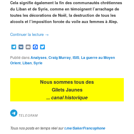
Cela signifie également la fin des communautés chrétiennes
du Liban et de Syrie, comme en témoignent l’arrachage de
toutes les décorations de Noël, la destruction de tous les
alcools et l’imposition forcée du voile aux femmes à Alep.
Continuer la lecture
→
Telegram
VK
Email
Facebook
Twitter
Publié dans
Analyses
,
Craig Murray
,
ISIS
,
La guerre au Moyen
Orient
,
Liban
,
Syrie
Nous sommes tous des
Gilets Jaunes
... canal historique
TELEGRAM
Tous nos posts en temps réel sur
t.me/SakerFrancophone