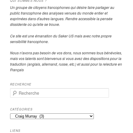
QUI SOMMES-NOUS ?
Un groupe de citoyens francophones qui désire faire partager au
public francophone des analyses venues du monde entier et
exprimées dans d'autres langues. Rendre accessible la pensée
dissidente où qu'elle se trouve.
Ce site est une émanation du Saker US mais avec notre propre
sensibilité francophone.
Nous n'avons pas besoin de vos dons, nous sommes tous bénévoles,
mais vos talents sont bienvenus si vous avez des dispositions pour la
traduction (anglais, allemand, russe, etc.) et aussi pour la relecture en
Français
RECHERCHE
R
e
c
h
CATÉGORIES
e
Catégories
r
c
h
LIENS