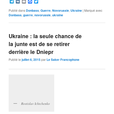
Telegram
VK
Email
Facebook
Twitter
Publié dans
Donbass
,
Guerre
,
Novorussie
,
Ukraine
|
Marqué avec
Donbass
,
guerre
,
novorussie
,
ukraine
Ukraine : la seule chance de
la junte est de se retirer
derrière le Dniepr
Publié le
juillet 6, 2015
par
Le Saker Francophone
Rostislav Ichtchenko