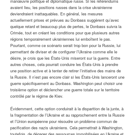
manœuvre politique et diplomatique russe. Si les référendums
avaient lieu, les positions russes dans la crise ukrainienne
deviendraient inattaquables. En général, les mesures
actuellement prises et prévues au Donbass suggèrent qu’avec
quelque retard et beaucoup plus de pertes, le Donbass suivra la
Crimée, tout en créant les conditions pour que plusieurs autres
régions temporairement ukrainiennes lui emboîtent le pas.
Pourtant, comme ce scénario serait trop bon pour la Russie, lui
permettant de diviser et de configurer l’Ukraine comme elle le
désire, je crois que les États-Unis miseront sur la guerre. Entre
autres choses, cela pourrait conduire les États-Unis à prendre
une position active et à tenter de retirer l’initiative des mains de
la Russie. Il n’est pas encore clair si les États-Unis lanceront une
guerre spécifiquement au Donbass. Washington peut choisir une
troisième option et déclencher une guerre totale sur le territoire
contrôlé par le régime de Kiev.
Évidemment, cette option conduirait à la disparition de la junte, à
la fragmentation de l’Ukraine et au rapprochement entre la Russie
et l’Union européenne pour résoudre un problème commun de
pacification des nazis ukrainiens. Cela permettrait à Washington,
toutefois, de dégager des ressources immobilisées en Ukraine et