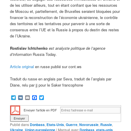
de les utiliser ailleurs, tout en étant confiant que les ressources
de Moscou et, partiellement, de Bruxelles seraient bloquées pour
financer la reconstruction de l’économie ukrainienne, le contrôle
des territoires et les tentatives pour parvenir à une sorte de
consensus entre l’UE et la Russie à propos du destin des restes
de l’Ukraine.
Rostislav Ichtchenko
est analyste politique de l’agence
d’information
Russia Today.
Article original
en russe publié sur cont.ws
Traduit du russe en anglais par Seva, traduit de l’anglais par
Diane, relu par jj pour le Saker francophone
Telegram
VK
Email
Facebook
Twitter
Envoyer l'article en PDF
Publié dans
Donbass
,
Etats-Unis
,
Guerre
,
Novorussie
,
Russie
,
Ukraine
,
Union européenne
|
Marqué avec
Donbass
,
etats-unis
,