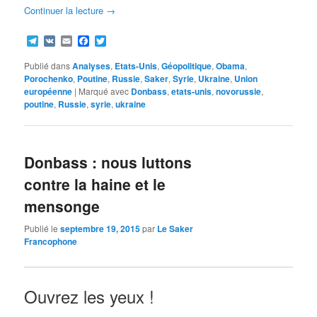
Continuer la lecture
→
Telegram
VK
Email
Facebook
Twitter
Publié dans
Analyses
,
Etats-Unis
,
Géopolitique
,
Obama
,
Porochenko
,
Poutine
,
Russie
,
Saker
,
Syrie
,
Ukraine
,
Union
européenne
|
Marqué avec
Donbass
,
etats-unis
,
novorussie
,
poutine
,
Russie
,
syrie
,
ukraine
Donbass : nous luttons
contre la haine et le
mensonge
Publié le
septembre 19, 2015
par
Le Saker
Francophone
Ouvrez les yeux !