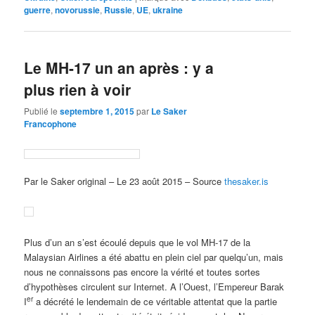
guerre
,
novorussie
,
Russie
,
UE
,
ukraine
Le MH-17 un an après : y a
plus rien à voir
Publié le
septembre 1, 2015
par
Le Saker
Francophone
Par le Saker original – Le 23 août 2015 – Source
thesaker.is
Plus d’un an s’est écoulé depuis que le vol MH-17 de la
Malaysian Airlines a été abattu en plein ciel par quelqu’un, mais
nous ne connaissons pas encore la vérité et toutes sortes
d’hypothèses circulent sur Internet. A l’Ouest, l’Empereur Barak
er
I
a décrété le lendemain de ce véritable attentat que la partie