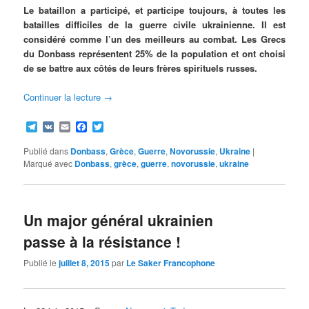
Le bataillon a participé, et participe toujours, à toutes les
batailles difficiles de la guerre civile ukrainienne. Il est
considéré comme l’un des meilleurs au combat. Les Grecs
du Donbass représentent 25% de la population et ont choisi
de se battre aux côtés de leurs frères spirituels russes.
Continuer la lecture
→
Telegram
VK
Email
Facebook
Twitter
Publié dans
Donbass
,
Grèce
,
Guerre
,
Novorussie
,
Ukraine
|
Marqué avec
Donbass
,
grèce
,
guerre
,
novorussie
,
ukraine
Un major général ukrainien
passe à la résistance !
Publié le
juillet 8, 2015
par
Le Saker Francophone