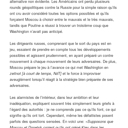
alternative non évidente. Les Américains ont perdu plusieurs
rounds géopolitiques contre la Russie pour la simple raison qu’ils
ont cru avoir considéré toutes les options possibles et qu’ils
forçaient Moscou à choisir entre le mauvais et le très mauvais,
tandis que Poutine a réussi à trouver un troisième coup que
Washington n’avait pas anticipé.
Les dirigeants russes, comprenant que le sort du pays est en
jeu, essaient de prendre en compte tous les développements
possibles et agissent prudemment, en ayant préparé un contre
mouvement à chaque mouvement de leurs adversaires. De plus,
Moscou prépare le jeu à l’avance ce qui met Washington en
zeitnot
[à court de temps, NdT]
et le force à improviser
aveuglément lorsqu’il réagit à la stratégie bien préparée de ses
adversaires.
Les alarmistes de l’intérieur, dans leur ambition et leur
inadéquation, expliquent souvent très simplement leurs griefs à
l’égard des autorités : je ne comprends pas ce qu’ils font, ce qui
signifie qu’ils ont tort. Cependant, même les défaitistes posent
parfois des questions sensées. En voici une:
«Supposons que
Moscou et Donetsk croient qu’ils ont piégé Kiev dans les