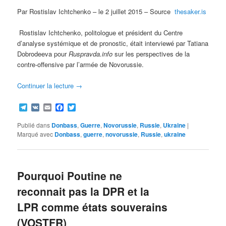
Par Rostislav Ichtchenko – le 2 juillet 2015 – Source
thesaker.is
Rostislav Ichtchenko, politologue et président du Centre
d’analyse systémique et de pronostic, était interviewé par Tatiana
Dobrodeeva pour
Ruspravda.info
sur les perspectives de la
contre-offensive par l’armée de Novorussie.
Continuer la lecture
→
Telegram
VK
Email
Facebook
Twitter
Publié dans
Donbass
,
Guerre
,
Novorussie
,
Russie
,
Ukraine
|
Marqué avec
Donbass
,
guerre
,
novorussie
,
Russie
,
ukraine
Pourquoi Poutine ne
reconnait pas la DPR et la
LPR comme états souverains
(VOSTFR)