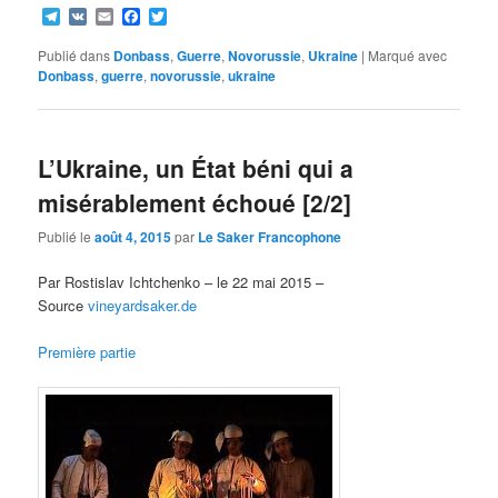
Telegram
VK
Email
Facebook
Twitter
Publié dans
Donbass
,
Guerre
,
Novorussie
,
Ukraine
|
Marqué avec
Donbass
,
guerre
,
novorussie
,
ukraine
L’Ukraine, un État béni qui a
misérablement échoué [2/2]
Publié le
août 4, 2015
par
Le Saker Francophone
Par Rostislav Ichtchenko – le 22 mai 2015 –
Source
vineyardsaker.de
Première partie