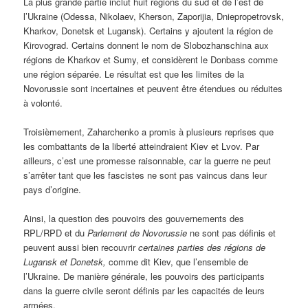
La plus grande partie inclut huit régions du sud et de l’est de
l’Ukraine (Odessa, Nikolaev, Kherson, Zaporijia, Dniepropetrovsk,
Kharkov, Donetsk et Lugansk). Certains y ajoutent la région de
Kirovograd. Certains donnent le nom de Slobozhanschina aux
régions de Kharkov et Sumy, et considèrent le Donbass comme
une région séparée. Le résultat est que les limites de la
Novorussie sont incertaines et peuvent être étendues ou réduites
à volonté.
Troisièmement, Zaharchenko a promis à plusieurs reprises que
les combattants de la liberté atteindraient Kiev et Lvov. Par
ailleurs, c’est une promesse raisonnable, car la guerre ne peut
s’arrêter tant que les fascistes ne sont pas vaincus dans leur
pays d’origine.
Ainsi, la question des pouvoirs des gouvernements des
RPL/RPD et du
Parlement de Novorussie
ne sont pas définis et
peuvent aussi bien recouvrir
certaines parties des régions de
Lugansk et Donetsk,
comme dit Kiev, que l’ensemble de
l’Ukraine. De manière générale, les pouvoirs des participants
dans la guerre civile seront définis par les capacités de leurs
armées.