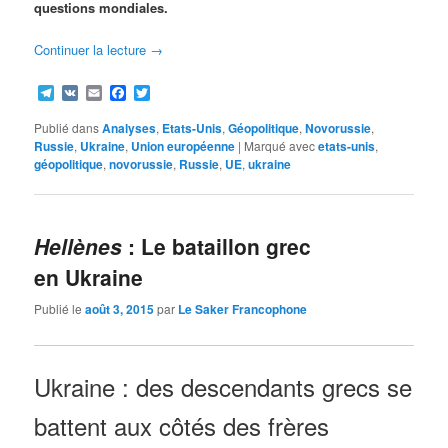
questions mondiales.
Continuer la lecture
→
Telegram
VK
Email
Facebook
Twitter
Publié dans
Analyses
,
Etats-Unis
,
Géopolitique
,
Novorussie
,
Russie
,
Ukraine
,
Union européenne
|
Marqué avec
etats-unis
,
géopolitique
,
novorussie
,
Russie
,
UE
,
ukraine
Hellènes
: Le bataillon grec
en Ukraine
Publié le
août 3, 2015
par
Le Saker Francophone
Ukraine : d
es descendants grecs se
battent aux côtés des frères