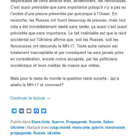
responsable de cette atrocité était, évidemment, les Novorusses.
C’est aussi prévisible que sans importance puisqu’il n’y a pas eu
l’ombre d’une preuve présentée par quiconque à l’Ouest. En
revanche, les Russes ont fourni beaucoup de preuves, mais tout
cela a été immédiatement rejeté sans tarder, ça aussi c’est aussi
prévisible que sans importance. Le fait indéniable est que le récit
occidental sur l’Ukraine affirme que, soit les Russes, soit les
Novorusses ont descendu le MH-17. Toute autre version est
totalement inacceptable et par conséquent ne sera jamais prise
en considération, encore moins acceptée, par les politiciens
occidentaux et leurs médias de masse aux ordres.
Mais pour le reste du monde la question reste ouverte : qui a
abattu le MH-17 et comment?
Continuer la lecture
→
Telegram
VK
Email
Facebook
Twitter
Publié dans
Etats-Unis
,
Guerre
,
Propagande
,
Russie
,
Saker
,
Ukraine
|
Marqué avec
coup monté
,
etats-unis
,
guerre
,
novorussie
,
propagande
,
Russie
,
ukraine