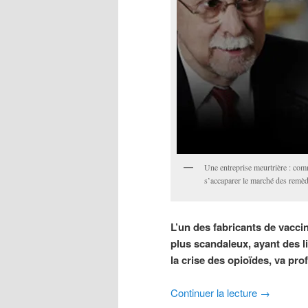
Une entreprise meurtrière : com
s’accaparer le marché des remè
L’un des fabricants de vaccin
plus scandaleux, ayant des li
la crise des opioïdes, va pro
Continuer la lecture
→