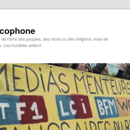
ncophone
de l'âme des peuples, des races ou des religions, mais de
s. Les humbles veillent.