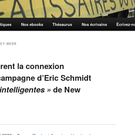
tiques
Nos ebooks
Thésaurus
Nos écrivains
Écrivez-
NEY WEBB
rent la connexion
a campagne d’Eric Schmidt
 intelligentes »
de New