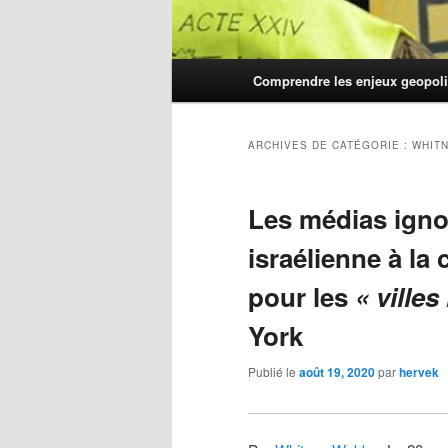
Menu
Comprendre les enjeux geopoli
principal
ARCHIVES DE CATÉGORIE :
WHIT
Les médias igno
israélienne à l
pour les
« villes
York
Publié le
août 19, 2020
par
hervek