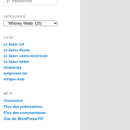
e
c
h
CATÉGORIES
e
Catégories
r
c
h
LIENS
e
Le Saker US
Le Saker Russe
Le Saker Latino-Américain
Le Saker Italien
Dedefensa
antipresse.net
Afrique-Asie
MÉTA
Connexion
Flux des publications
Flux des commentaires
Site de WordPress-FR