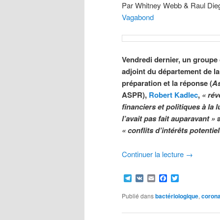
Par Whitney Webb & Raul Die
Vagabond
Vendredi dernier, un groupe
adjoint du département de la
préparation et la réponse (
As
ASPR),
Robert Kadlec
,
« rév
financiers et politiques à la
l’avait pas fait auparavant »
a
« conflits d’intérêts potentiel
Continuer la lecture
→
Telegram
VK
Email
Facebook
Twitter
Publié dans
bactériologique
,
corona