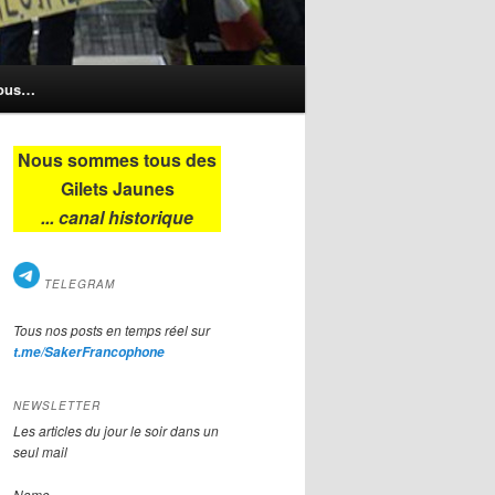
nous…
Nous sommes tous des
Gilets Jaunes
... canal historique
TELEGRAM
Tous nos posts en temps réel sur
t.me/SakerFrancophone
NEWSLETTER
Les articles du jour le soir dans un
seul mail
Name