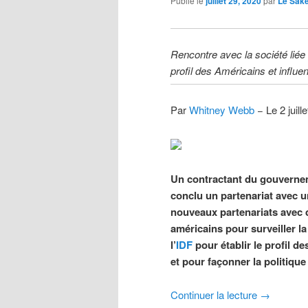
Publié le
juillet 29, 2020
par
Le Sak
Rencontre avec la société liée 
profil des Américains et influe
Par
Whitney Webb
− Le 2 juil
Un contractant du gouverneme
conclu un partenariat avec u
nouveaux partenariats avec d
américains pour surveiller la
l’
IDF
pour établir le profil d
et pour façonner la politiq
Continuer la lecture
→