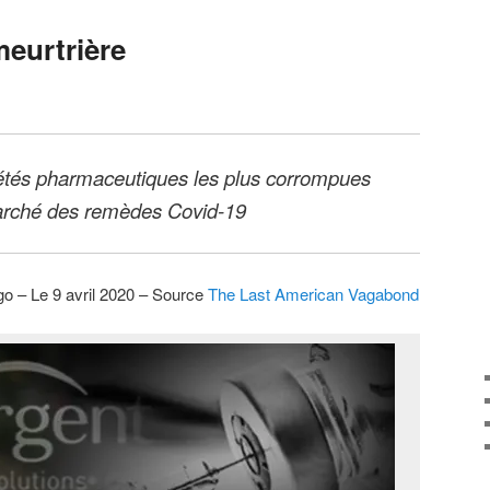
meurtrière
tés pharmaceutiques les plus corrompues
marché des remèdes Covid-19
o – Le 9 avril 2020 – Source
The Last American Vagabond