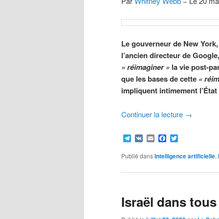
Par
Whitney Webb
− Le 20 ma
Le gouverneur de New York
l’ancien directeur de Google
« réimaginer »
la vie post-pa
que les bases de cette
« réi
impliquent intimement l’État 
Continuer la lecture
→
Telegram
VK
Email
Facebook
Twitter
Publié dans
Intelligence artificielle
,
Israël dans tous