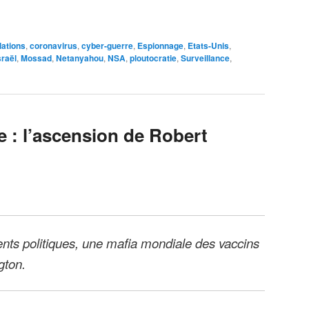
lations
,
coronavirus
,
cyber-guerre
,
Espionnage
,
Etats-Unis
,
sraël
,
Mossad
,
Netanyahou
,
NSA
,
ploutocratie
,
Surveillance
,
re : l’ascension de Robert
nts politiques, une mafia mondiale des vaccins
gton.