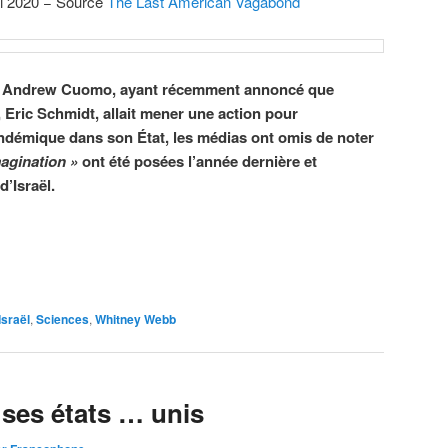
i 2020 − Source
The Last American Vagabond
, Andrew Cuomo, ayant récemment annoncé que
, Eric Schmidt, allait mener une action pour
ndémique dans son État, les médias ont omis de noter
magination »
ont été posées l’année dernière et
d’Israël.
Israël
,
Sciences
,
Whitney Webb
 ses états … unis