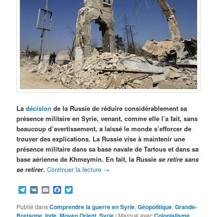
La
décision
de la Russie de réduire considérablement sa
présence militaire en Syrie, venant, comme elle l’a fait, sans
beaucoup d’avertissement, a laissé le monde s’efforcer de
trouver des explications. La Russie vise à maintenir une
présence militaire dans sa base navale de Tartous et dans sa
base aérienne de Khmeymin. En fait, la Russie
se retire sans
se retirer
.
Continuer la lecture
→
Telegram
VK
Email
Facebook
Twitter
Publié dans
Comprendre la guerre en Syrie
,
Géopolitique
,
Grande-
Bretagne
,
Inde
,
Moyen Orient
,
Syrie
|
Marqué avec
Colonialisme
,