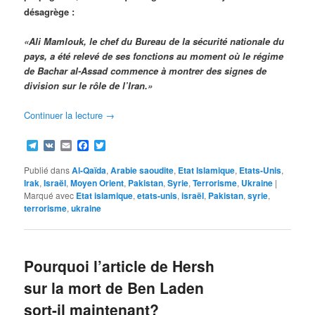
désagrège :
«Ali Mamlouk, le chef du Bureau de la sécurité nationale du
pays, a été relevé de ses fonctions au moment où le régime
de Bachar al-Assad commence à montrer des signes de
division sur le rôle de l’Iran.»
Continuer la lecture
→
Telegram
VK
Email
Facebook
Twitter
Publié dans
Al-Qaïda
,
Arabie saoudite
,
Etat Islamique
,
Etats-Unis
,
Irak
,
Israël
,
Moyen Orient
,
Pakistan
,
Syrie
,
Terrorisme
,
Ukraine
|
Marqué avec
Etat islamique
,
etats-unis
,
israël
,
Pakistan
,
syrie
,
terrorisme
,
ukraine
Pourquoi l’article de Hersh
sur la mort de Ben Laden
sort-il maintenant?