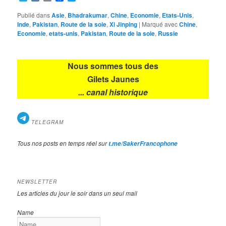
Publié dans
Asie
,
Bhadrakumar
,
Chine
,
Economie
,
Etats-Unis
,
Inde
,
Pakistan
,
Route de la soie
,
Xi Jinping
|
Marqué avec
Chine
,
Economie
,
etats-unis
,
Pakistan
,
Route de la soie
,
Russie
Nous sommes tous des
Gilets Jaunes
... canal historique
TELEGRAM
Tous nos posts en temps réel sur
t.me/SakerFrancophone
NEWSLETTER
Les articles du jour le soir dans un seul mail
Name