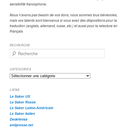
sensibilité francophone.
Nous n'avons pas besoin de vos dons, nous sommes tous bénévoles,
mais vos talents sont bienvenus si vous avez des dispositions pour la
traduction (anglais, allemand, russe, etc.) et aussi pour la relecture en
Français
RECHERCHE
R
e
c
h
CATÉGORIES
e
Catégories
r
c
h
LIENS
e
Le Saker US
Le Saker Russe
Le Saker Latino-Américain
Le Saker Italien
Dedefensa
antipresse.net