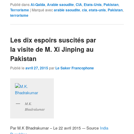
Publié dans
Al-Qaïda
,
Arabie saoudite
,
CIA
,
Etats-Unis
,
Pakistan
,
Terrorisme
|
Marqué avec
arabie saoudite
,
cia
,
etats-unis
,
Pakistan
,
terrorisme
Les dix espoirs suscités par
la visite de M. Xi Jinping au
Pakistan
Publié le
avril 27, 2015
par
Le Saker Francophone
M.K.
Bhadrakumar
Par M.K Bhadrakumar – Le 22 avril 2015 -– Source
India