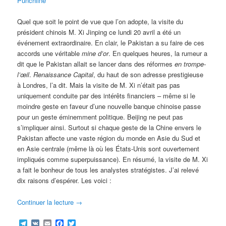
Punchline
Quel que soit le point de vue que l’on adopte, la visite du
président chinois M. Xi Jinping ce lundi 20 avril a été un
événement extraordinaire. En clair, le Pakistan a su faire de ces
accords une véritable
mine d’or
. En quelques heures, la rumeur a
dit que le Pakistan allait se lancer dans des réformes
en trompe-
l’œil
.
Renaissance Capital
, du haut de son adresse prestigieuse
à Londres, l’a dit. Mais la visite de M. Xi n’était pas pas
uniquement conduite par des intérêts financiers – même si le
moindre geste en faveur d’une nouvelle banque chinoise passe
pour un geste éminemment politique. Beijing ne peut pas
s’impliquer ainsi. Surtout si chaque geste de la Chine envers le
Pakistan affecte une vaste région du monde en Asie du Sud et
en Asie centrale (même là où les États-Unis sont ouvertement
impliqués comme superpuissance). En résumé, la visite de M. Xi
a fait le bonheur de tous les analystes stratégistes. J’ai relevé
dix raisons d’espérer. Les voici :
Continuer la lecture
→
Telegram
VK
Email
Facebook
Twitter