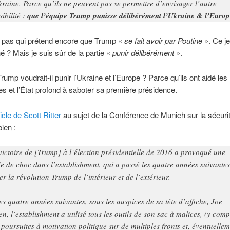
kraine. Parce qu’ils ne peuvent pas se permettre d’envisager l’autre
sibilité :
que l’équipe Trump punisse délibérément l’Ukraine & l’Europ
s pas qui prétend encore que Trump «
se fait avoir par Poutine
». Ce jeu
é ? Mais je suis sûr de la partie «
punir délibérément
».
rump voudrait-il punir l’Ukraine et l’Europe ? Parce qu’ils ont aidé les
 et l’État profond à saboter sa première présidence.
icle de Scott Ritter
au sujet de la Conférence de Munich sur la sécuri
bien :
victoire de [Trump] à l’élection présidentielle de 2016 a provoqué une
e de choc dans l’establishment, qui a passé les quatre années suivantes
er la révolution Trump de l’intérieur et de l’extérieur.
les quatre années suivantes, sous les auspices de sa tête d’affiche, Joe
en, l’establishment a utilisé tous les outils de son sac à malices, (y comp
 poursuites à motivation politique sur de multiples fronts et, éventuellem