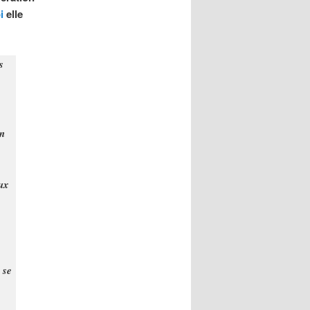
i
elle
s
en
ux
 se
s