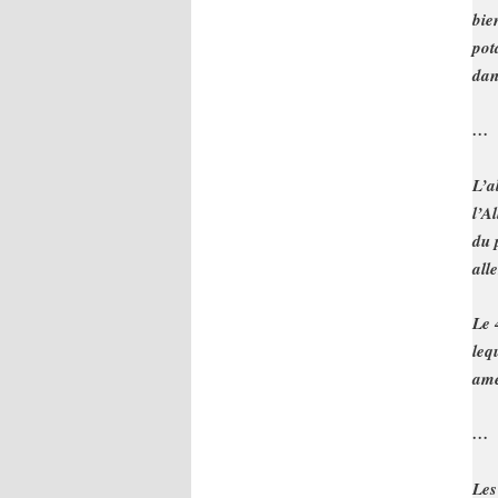
bie
pot
dan
…
L’a
l’A
du 
all
Le 
leq
amé
…
Les