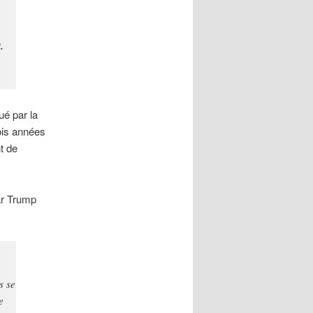
.
ué par la
ois années
t de
par Trump
s se
e