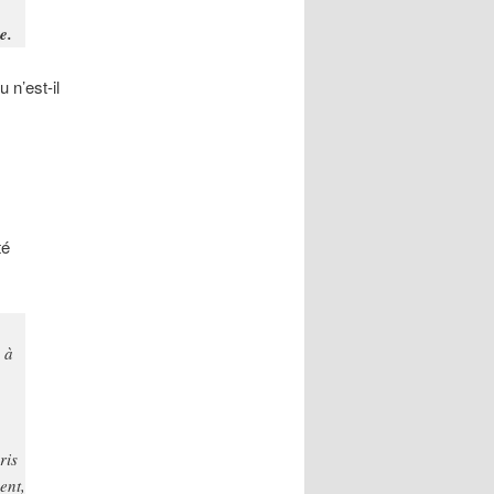
e.
 n’est-il
té
 à
ris
ent,