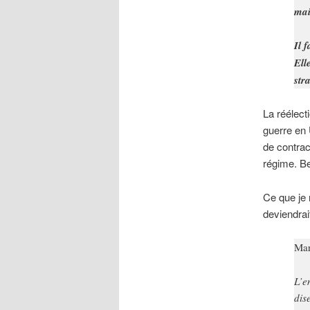
mai
Il 
Ell
str
La réélect
guerre en 
de contrac
régime. Be
Ce que je 
deviendrai
Ma
L’e
dis