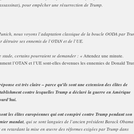
assassinat), pour empêcher une résurrection de Trump.
unich, nous voyons l’adaptation classique de la boucle OODA par Tr
r détruire ses ennemis de l’OTAN et de l’UE.
e stade, certains pourraient se demander : «
Attendez une minute.
ment l’OTAN et l’UE sont-elles devenues les ennemies de Donald Tr
réponse est très claire – parce qu’ils sont une extension des élites de
stablishment contre lesquelles Trump a déclaré la guerre en Amérique
ourd’hui.
sont les élites européennes qui ont conspiré contre Trump pendant son
mier mandat
, qui se sont languies de l’ancien président Barack Obama
t en retardant la mise en œuvre des réformes exigées par Trump dans