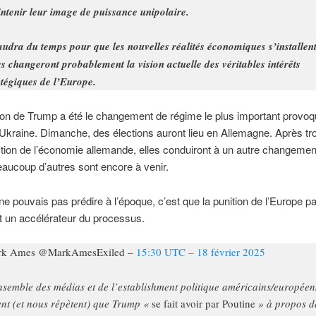
ntenir leur image de puissance unipolaire.
faudra du temps pour que les nouvelles réalités économiques s’installent
es changeront probablement la vision actuelle des véritables intérêts
atégiques de l’Europe.
ion de Trump a été le changement de régime le plus important provoq
Ukraine. Dimanche, des élections auront lieu en Allemagne. Après tr
tion de l’économie allemande, elles conduiront à un autre changemen
aucoup d’autres sont encore à venir.
ne pouvais pas prédire à l’époque, c’est que la punition de l’Europe 
t un accélérateur du processus.
rk Ames @MarkAmesExiled –
15:30 UTC – 18 février 2025
nsemble des médias et de l’establishment politique américains/européen
ent (et nous répètent) que Trump «
se fait avoir par Poutine
» à propos d