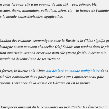
ns pour lesquels elle a un pouvoir de marché – gaz, pétrole, blé,
assium, titane, aluminium, palladium, néon, etc – la hausse de l’inflati
s le monde entier deviendra significative.
bandon des relations économiques avec la Russie et la Chine signifie q
llemagne et son nouveau chancelier Olaf Scholz sont tombés dans le pi
plan américain visant à créer une nouvelle guerre froide. L’économie
emande va devenir l’une de ses victimes.
4 février, la Russie et la Chine
ont déclaré un monde multipolaire
dans
uel elles constituent deux pôles partenaires qui s’opposeront au pôle
ricain. L’avancée de la Russie en Ukraine en est la preuve.
 Européens auraient dû le reconnaître au lieu d’aider les États-Unis à