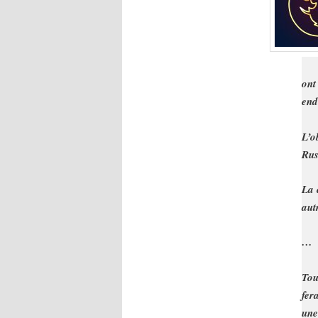
ont
end
L’o
Rus
La 
aut
…
Tou
fer
une