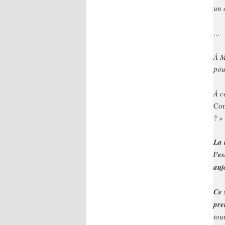
un 
…
À M
pou
À c
Com
?
»
La 
l’e
auj
Ce 
pre
tou