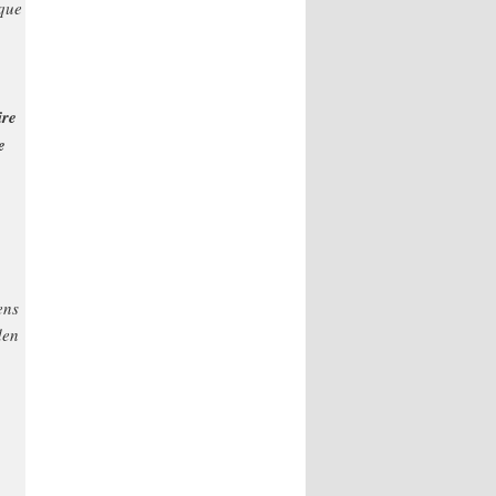
ique
ire
e
ens
den