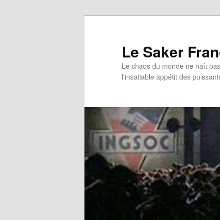
Aller
au
contenu
Le Saker Fra
principal
Le chaos du monde ne naît pas 
l'insatiable appétit des puissant