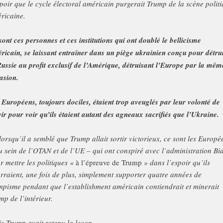
spoir que le cycle électoral américain purgerait Trump de la scène polit
ricaine.
sont ces personnes et ces institutions qui ont doublé le bellicisme
ricain, se laissant entraîner dans un piège ukrainien conçu pour détru
Russie au profit exclusif de l’Amérique, détruisant l’Europe par la mêm
asion.
 Européens, toujours dociles, étaient trop aveuglés par leur volonté de
vir pour voir qu’ils étaient autant des agneaux sacrifiés que l’Ukraine.
 lorsqu’il a semblé que Trump allait sortir victorieux, ce sont les Europé
u sein de l’OTAN et de l’UE – qui ont conspiré avec l’administration Bi
r mettre les politiques «
à l’épreuve de Trump
» dans l’espoir qu’ils
rraient, une fois de plus, simplement supporter quatre années de
mpisme pendant que l’establishment américain contiendrait et minerait
mp de l’intérieur.
s Trump avait retenu la leçon.