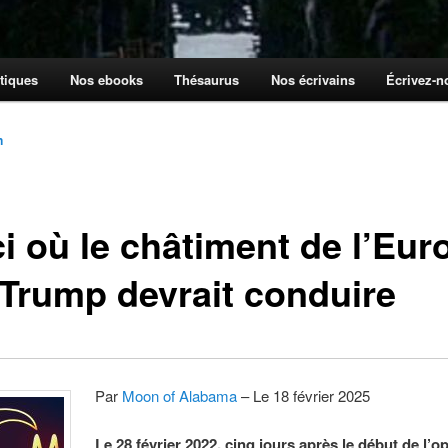
tiques
Nos ebooks
Thésaurus
Nos écrivains
Écrivez-
n
ci où le châtiment de l’Eur
 Trump devrait conduire
Par
Moon of Alabama
– Le 18 février 2025
Le 28 février 2022, cinq jours après le début de l’o