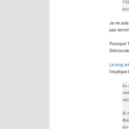
l’U
pos
Je ne sai
pas termin
Pourquoi T
Démocrates
Le long art
l’explique 
La 
ond
sap
Et 
Bid
des