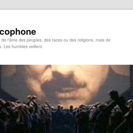
ncophone
de l'âme des peuples, des races ou des religions, mais de
s. Les humbles veillent.