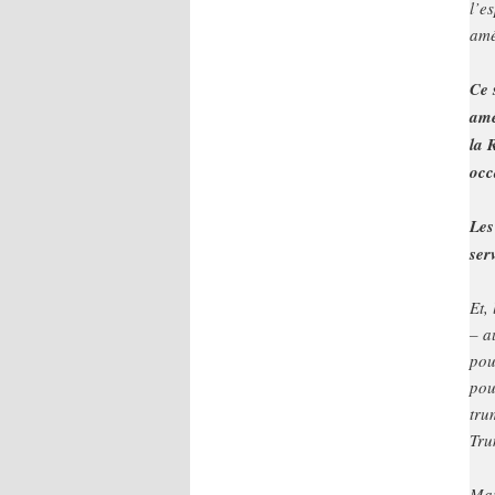
l’e
amé
Ce 
amé
la 
occ
Les
ser
Et,
– a
pou
pou
tru
Tru
Mai