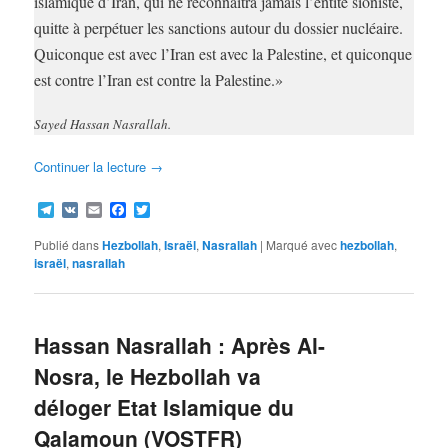
islamique d’Iran, qui ne reconnaitra jamais l’entité sioniste,
quitte à perpétuer les sanctions autour du dossier nucléaire.
Quiconque est avec l’Iran est avec la Palestine, et quiconque
est contre l’Iran est contre la Palestine.»
Sayed Hassan Nasrallah.
Continuer la lecture
→
Telegram
VK
Email
Facebook
Twitter
Publié dans
Hezbollah
,
Israël
,
Nasrallah
|
Marqué avec
hezbollah
,
israël
,
nasrallah
Hassan Nasrallah : Après Al-
Nosra, le Hezbollah va
déloger Etat Islamique du
Qalamoun (VOSTFR)