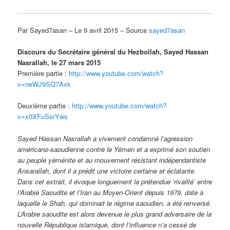
Par Sayed7asan – Le 9 avril 2015 – Source
sayed7asan
Discours du Secrétaire général du Hezbollah, Sayed Hassan
Nasrallah, le 27 mars 2015
Première partie :
http://www.youtube.com/wa
tch?
v=neWJ9SQ7Axk
Deuxième partie :
http://www.youtube.com/wa
tch?
v=x0XFuSsrYws
Sayed Hassan Nasrallah a vivement condamné l’agression
américano-saoudienne contre le Yémen et a exprimé son soutien
au peuple yéménite et au mouvement résistant indépendantiste
Ansarallah, dont il a prédit une victoire certaine et éclatante.
Dans cet extrait, il évoque longuement la prétendue ‘rivalité’ entre
l’Arabie Saoudite et l’Iran au Moyen-Orient depuis 1979, date à
laquelle le Shah, qui dominait le régime saoudien, a été renversé.
L’Arabie saoudite est alors devenue le plus grand adversaire de la
nouvelle République islamique, dont l’influence n’a cessé de