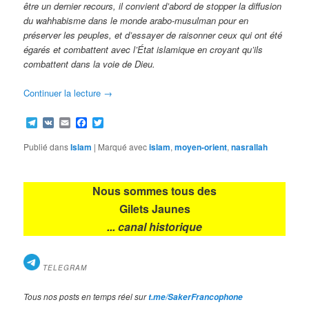
être un dernier recours, il convient d’abord de stopper la diffusion
du wahhabisme dans le monde arabo-musulman pour en
préserver les peuples, et d’essayer de raisonner ceux qui ont été
égarés et combattent avec l’État islamique en croyant qu’ils
combattent dans la voie de Dieu.
Continuer la lecture
→
Telegram
VK
Email
Facebook
Twitter
Publié dans
Islam
|
Marqué avec
islam
,
moyen-orient
,
nasrallah
Nous sommes tous des
Gilets Jaunes
... canal historique
TELEGRAM
Tous nos posts en temps réel sur
t.me/SakerFrancophone