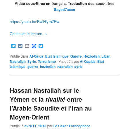
Vidéo sous-titrée en français. Traduction des sous-titres
Sayed7asan
https://youtu.be/BwiHlytaZEw
Continuer la lecture
→
Telegram
VK
Email
Facebook
Twitter
Publié dans
Al-Qaïda
,
Etat Islamique
,
Guerre
,
Hezbollah
,
Liban
,
Nasrallah
,
Syrie
,
Terrorisme
|
Marqué avec
Al Quaida
,
Etat
islamique
,
guerre
,
hezbollah
,
nasrallah
,
syrie
Hassan Nasrallah sur le
Yémen et la
rivalité
entre
l’Arabie Saoudite et l’Iran au
Moyen-Orient
Publié le
avril 11, 2015
par
Le Saker Francophone