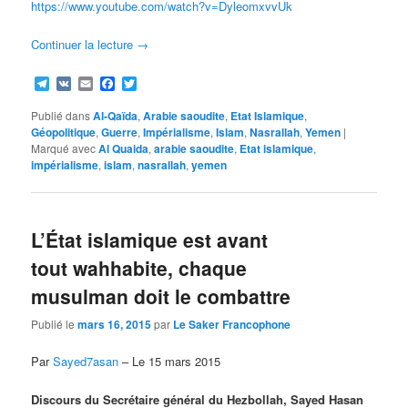
https://www.youtube.com/watch?v=DyleomxvvUk
Continuer la lecture
→
Telegram
VK
Email
Facebook
Twitter
Publié dans
Al-Qaïda
,
Arabie saoudite
,
Etat Islamique
,
Géopolitique
,
Guerre
,
Impérialisme
,
Islam
,
Nasrallah
,
Yemen
|
Marqué avec
Al Quaida
,
arabie saoudite
,
Etat islamique
,
impérialisme
,
islam
,
nasrallah
,
yemen
L’État islamique est avant
tout wahhabite, chaque
musulman doit le combattre
Publié le
mars 16, 2015
par
Le Saker Francophone
Par
Sayed7asan
– Le 15 mars 2015
Discours du Secrétaire général du Hezbollah, Sayed Hasan