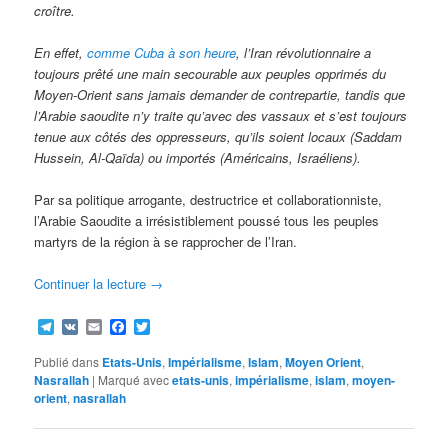
croître.
En effet,
comme Cuba à son heure
, l’Iran révolutionnaire a
toujours prêté une main secourable aux peuples opprimés du
Moyen-Orient sans jamais demander de contrepartie, tandis que
l’Arabie saoudite n’y traite qu’avec des vassaux et s’est toujours
tenue aux côtés des oppresseurs, qu’ils soient locaux (Saddam
Hussein, Al-Qaïda) ou importés (Américains, Israéliens).
Par sa politique arrogante, destructrice et collaborationniste,
l’Arabie Saoudite a irrésistiblement poussé tous les peuples
martyrs de la région à se rapprocher de l’Iran.
Continuer la lecture
→
Telegram
VK
Email
Facebook
Twitter
Publié dans
Etats-Unis
,
Impérialisme
,
Islam
,
Moyen Orient
,
Nasrallah
|
Marqué avec
etats-unis
,
impérialisme
,
islam
,
moyen-
orient
,
nasrallah