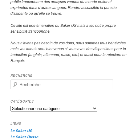
public francophone des analyses venues du monde entier et
exprimées dans d'autres langues. Rendre accessible la pensée
dissidente où qu'elle se trouve.
Ce site est une émanation du Saker US mais avec notre propre
sensibilité francophone.
Nous n'avons pas besoin de vos dons, nous sommes tous bénévoles,
mais vos talents sont bienvenus si vous avez des dispositions pour la
traduction (anglais, allemand, russe, etc.) et aussi pour la relecture en
Français
RECHERCHE
R
e
c
h
CATÉGORIES
e
Catégories
r
c
h
LIENS
e
Le Saker US
Le Saker Russe