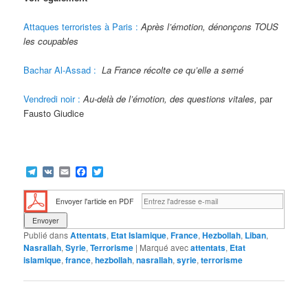
Attaques terroristes à Paris :
Après l’émotion, dénonçons TOUS
les coupables
Bachar Al-Assad :
La France récolte ce qu’elle a semé
Vendredi noir :
Au-delà de l’émotion, des questions vitales,
par
Fausto Giudice
Telegram
VK
Email
Facebook
Twitter
Envoyer l'article en PDF
Publié dans
Attentats
,
Etat Islamique
,
France
,
Hezbollah
,
Liban
,
Nasrallah
,
Syrie
,
Terrorisme
|
Marqué avec
attentats
,
Etat
islamique
,
france
,
hezbollah
,
nasrallah
,
syrie
,
terrorisme