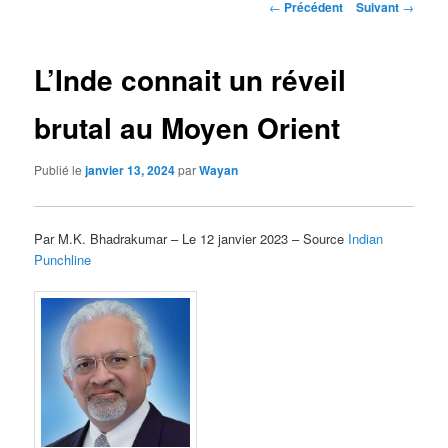
Navigation
←
Précédent
Suivant
→
des
articles
L’Inde connait un réveil
brutal au Moyen Orient
Publié le
janvier 13, 2024
par
Wayan
Par M.K. Bhadrakumar – Le 12 janvier 2023 – Source
Indian
Punchline