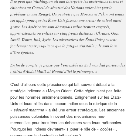
Il se peut que Washington ait mal interprété les abstentions russes et
chinoises au Conseil de sécurité des Nations unies hier (sur le
problème en mer Rouge). Ou peut-être que Moscou et Pékin ont tendu
cet appât pour que les États-Unis fassent une erreur de calcul aussi
grave. Les Américains sont désormais militairement engagés,
approvisionnés ou enlisés sur cinq fronts distincts : Ukraine, Gaza-
Israël, Yémen, Irak, Syrie. Les adversaires des États-Unis peuvent
facilement tenir jusqu’à ce que la fatigue s’installe ; ils sont loin
d’être épuisés.
En fin de compte, je pense que l’ensemble du Sud mondial portera des
t-shirts d’Abdul Malik al-Houthi d’ici le printemps. »
C’est d’ailleurs cette prescience qui fait souvent défaut à la
stratégie indienne au Moyen Orient. Cette région n’est pas faite
pour les hommes unidimensionnels. L’alignement sur les États-
Unis et leurs alliés dans l’océan Indien sous la rubrique de la
«
sécurité maritime
» a été une erreur stratégique. Les anciennes
puissances coloniales innovent des mécanismes néo-
mercantiles pour transférer les richesses vers leurs métropoles.
Pourquoi les Indiens devraient-ils jouer le rôle de «
coolies
« ,
comme sous la domination britannique ?