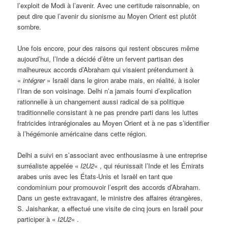
l’exploit de Modi à l’avenir. Avec une certitude raisonnable, on
peut dire que l’avenir du sionisme au Moyen Orient est plutôt
sombre.
Une fois encore, pour des raisons qui restent obscures même
aujourd’hui, l’Inde a décidé d’être un fervent partisan des
malheureux accords d’Abraham qui visaient prétendument à
«
intégrer
» Israël dans le giron arabe mais, en réalité, à isoler
l’Iran de son voisinage. Delhi n’a jamais fourni d’explication
rationnelle à un changement aussi radical de sa politique
traditionnelle consistant à ne pas prendre parti dans les luttes
fratricides intrarégionales au Moyen Orient et à ne pas s’identifier
à l’hégémonie américaine dans cette région.
Delhi a suivi en s’associant avec enthousiasme à une entreprise
surréaliste appelée «
I2U2
« , qui réunissait l’Inde et les Émirats
arabes unis avec les États-Unis et Israël en tant que
condominium pour promouvoir l’esprit des accords d’Abraham.
Dans un geste extravagant, le ministre des affaires étrangères,
S. Jaishankar, a effectué une visite de cinq jours en Israël pour
participer à «
I2U2
« .