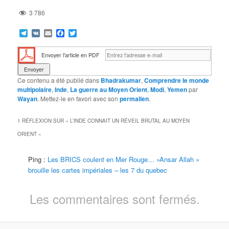
3 786
Telegram
VK
Email
Facebook
Twitter
Envoyer l'article en PDF
Ce contenu a été publié dans
Bhadrakumar
,
Comprendre le monde
multipolaire
,
Inde
,
La guerre au Moyen Orient
,
Modi
,
Yemen
par
Wayan
. Mettez-le en favori avec son
permalien
.
1 RÉFLEXION SUR «
L’INDE CONNAIT UN RÉVEIL BRUTAL AU MOYEN
ORIENT
»
Ping :
Les BRICS coulent en Mer Rouge… »Ansar Allah »
brouille les cartes impériales – les 7 du quebec
Les commentaires sont fermés.