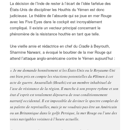
La décision de l’Inde de rester à l’écart de l’idée farfelue des
États-Unis de discipliner les Houthis du Yémen est donc
judicieuse. Le théâtre de l’absurde qui se joue en mer Rouge
avec les Five Eyes dans le cockpit est incroyablement
compliqué. Il existe un vecteur principal concernant le
phénomène de la résistance houthie en tant que telle.
Une vieille amie et rédactrice en chef du
Cradle
à Beyrouth,
Sharmine Narwani, a évoqué le bourbier de la mer Rouge qui
attend l’attaque anglo-américaine contre le Yémen aujourd’hui :
« Je me demande honnêtement si les États-Unis ou le Royaume-Uni
ont bien pris en compte les réactions potentielles du #Yémen à cet
acte de guerre. Ansarallah (Houthi) est un membre inhabituel de
l’axe de résistance de la région. Il marche à son propre rythme et son
état d’esprit est totalement dépourvu de tout conditionnement
narratif occidental. Il est impossible de deviner le spectre complet de
sa palette de représailles, mais je ne voudrais pas être un Américain
ou un Britannique dans le golfe Persique, la mer Rouge ou l’une des
voies navigables voisines à l’heure actuelle.