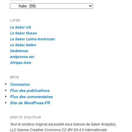
e
Catégories
r
c
h
LIENS
e
Le Saker US
Le Saker Russe
Le Saker Latino-Américain
Le Saker Italien
Dedefensa
antipresse.net
Afrique-Asie
MÉTA
Connexion
Flux des publications
Flux des commentaires
Site de WordPress-FR
DROITS D’AUTEUR
Tout le contenu original est publié sous licence de Saker Analytics,
LLC licence Creative Commons CC-BY-SA 4.0 internationale