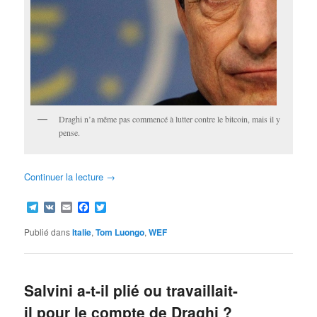
Draghi n’a même pas commencé à lutter contre le bitcoin, mais il y
pense.
Continuer la lecture
→
Telegram
VK
Email
Facebook
Twitter
Publié dans
Italie
,
Tom Luongo
,
WEF
Salvini a-t-il plié ou travaillait-
il pour le compte de Draghi ?