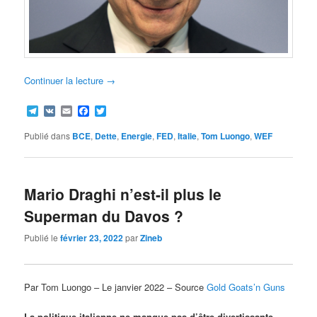
Continuer la lecture
→
Telegram
VK
Email
Facebook
Twitter
Publié dans
BCE
,
Dette
,
Energie
,
FED
,
Italie
,
Tom Luongo
,
WEF
Mario Draghi n’est-il plus le
Superman du Davos ?
Publié le
février 23, 2022
par
Zineb
Par Tom Luongo – Le janvier 2022 – Source
Gold Goats’n Guns
La politique italienne ne manque pas d’être divertissante.