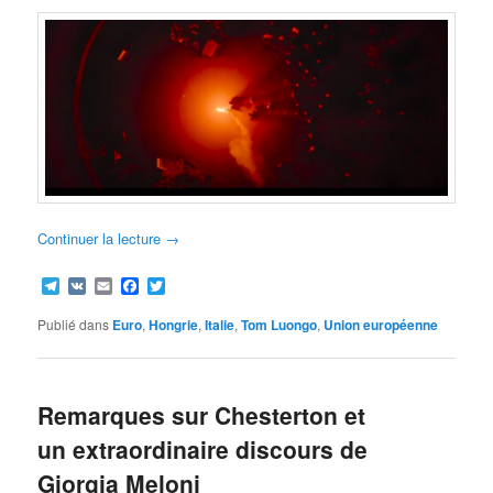
Continuer la lecture
→
Telegram
VK
Email
Facebook
Twitter
Publié dans
Euro
,
Hongrie
,
Italie
,
Tom Luongo
,
Union européenne
Remarques sur Chesterton et
un extraordinaire discours de
Giorgia Meloni