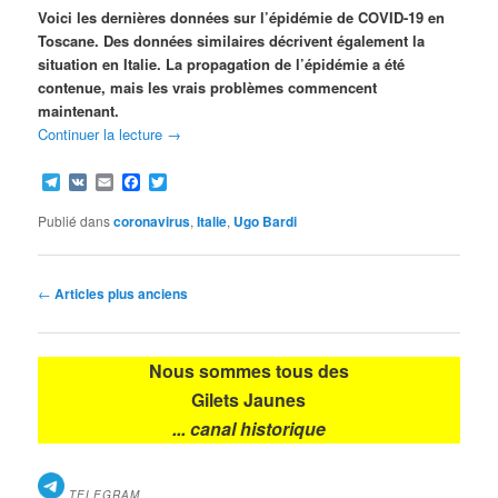
Voici les dernières données sur l’épidémie de COVID-19 en
Toscane. Des données similaires décrivent également la
situation en Italie. La propagation de l’épidémie a été
contenue, mais les vrais problèmes commencent
maintenant.
Continuer la lecture
→
Telegram
VK
Email
Facebook
Twitter
Publié dans
coronavirus
,
Italie
,
Ugo Bardi
Navigation
←
Articles plus anciens
des
articles
Nous sommes tous des
Gilets Jaunes
... canal historique
TELEGRAM