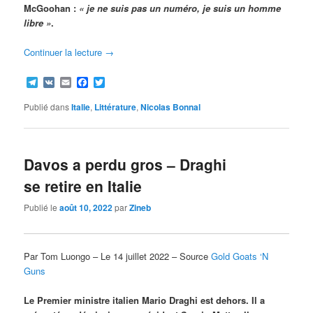
McGoohan :
« je ne suis pas un numéro, je suis un homme
libre »
.
Continuer la lecture
→
Telegram
VK
Email
Facebook
Twitter
Publié dans
Italie
,
Littérature
,
Nicolas Bonnal
Davos a perdu gros – Draghi
se retire en Italie
Publié le
août 10, 2022
par
Zineb
Par Tom Luongo – Le 14 juillet 2022 – Source
Gold Goats ‘N
Guns
Le Premier ministre italien Mario Draghi est dehors. Il a