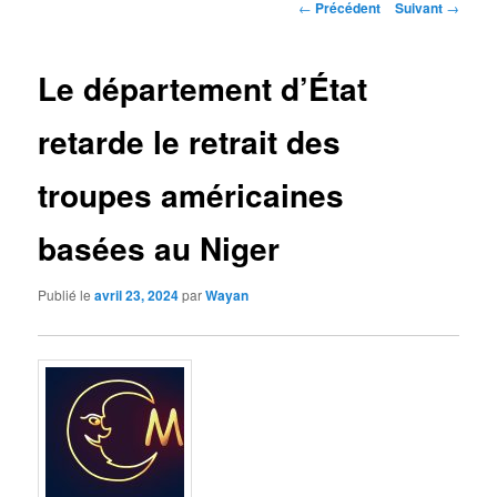
Navigation
←
Précédent
Suivant
→
des
articles
Le département d’État
retarde le retrait des
troupes américaines
basées au Niger
Publié le
avril 23, 2024
par
Wayan