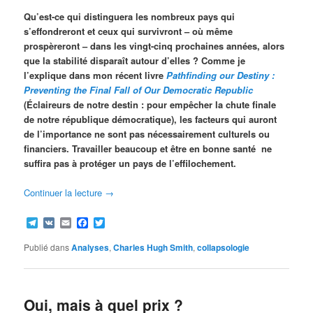
Qu’est-ce qui distinguera les nombreux pays qui
s’effondreront et ceux qui survivront – où même
prospèreront – dans les vingt-cinq prochaines années, alors
que la stabilité disparaît autour d’elles ? Comme je
l’explique dans mon récent livre
Pathfinding our Destiny :
Preventing the Final Fall of Our Democratic Republic
(Éclaireurs de notre destin : pour empêcher la chute finale
de notre république démocratique), les facteurs qui auront
de l’importance ne sont pas nécessairement culturels ou
financiers. Travailler beaucoup et être en bonne santé ne
suffira pas à protéger un pays de l’effilochement.
Continuer la lecture
→
Telegram
VK
Email
Facebook
Twitter
Publié dans
Analyses
,
Charles Hugh Smith
,
collapsologie
Oui, mais à quel prix ?