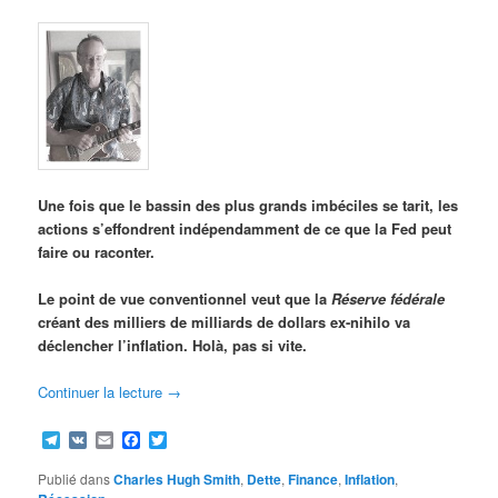
Une fois que le bassin des plus grands imbéciles se tarit, les
actions s’effondrent indépendamment de ce que la Fed peut
faire ou raconter.
Le point de vue conventionnel veut que la
Réserve fédérale
créant des milliers de milliards de dollars ex-nihilo va
déclencher l’inflation. Holà, pas si vite.
Continuer la lecture
→
Telegram
VK
Email
Facebook
Twitter
Publié dans
Charles Hugh Smith
,
Dette
,
Finance
,
Inflation
,