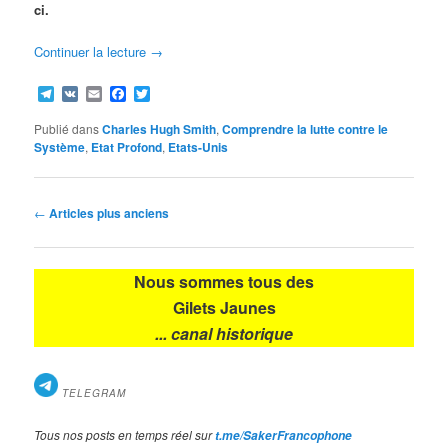
ci.
Continuer la lecture
→
Telegram
VK
Email
Facebook
Twitter
Publié dans
Charles Hugh Smith
,
Comprendre la lutte contre le
Système
,
Etat Profond
,
Etats-Unis
Navigation
←
Articles plus anciens
des
articles
Nous sommes tous des
Gilets Jaunes
... canal historique
TELEGRAM
Tous nos posts en temps réel sur
t.me/SakerFrancophone