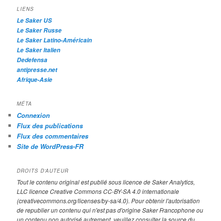
h
LIENS
e
Le Saker US
Le Saker Russe
Le Saker Latino-Américain
Le Saker Italien
Dedefensa
antipresse.net
Afrique-Asie
MÉTA
Connexion
Flux des publications
Flux des commentaires
Site de WordPress-FR
DROITS D’AUTEUR
Tout le contenu original est publié sous licence de Saker Analytics,
LLC licence Creative Commons CC-BY-SA 4.0 internationale
(creativecommons.org/licenses/by-sa/4.0). Pour obtenir l'autorisation
de republier un contenu qui n'est pas d'origine Saker Francophone ou
un contenu non autorisé autrement, veuillez consulter la source du