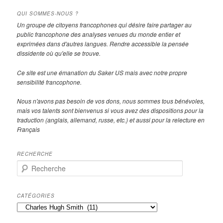
QUI SOMMES-NOUS ?
Un groupe de citoyens francophones qui désire faire partager au
public francophone des analyses venues du monde entier et
exprimées dans d'autres langues. Rendre accessible la pensée
dissidente où qu'elle se trouve.
Ce site est une émanation du Saker US mais avec notre propre
sensibilité francophone.
Nous n'avons pas besoin de vos dons, nous sommes tous bénévoles,
mais vos talents sont bienvenus si vous avez des dispositions pour la
traduction (anglais, allemand, russe, etc.) et aussi pour la relecture en
Français
RECHERCHE
R
e
c
h
CATÉGORIES
e
Catégories
r
c