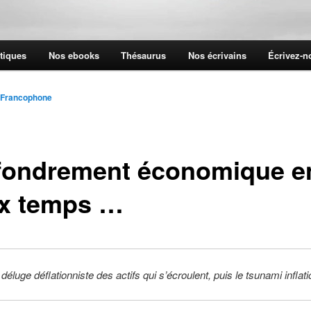
tiques
Nos ebooks
Thésaurus
Nos écrivains
Écrivez-
 Francophone
ffondrement économique e
x temps …
déluge déflationniste des actifs qui s’écroulent, puis le tsunami inflati