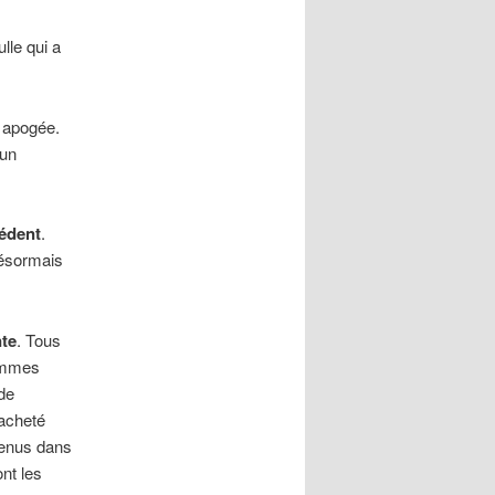
lle qui a
 apogée.
 un
cédent
.
désormais
nte
. Tous
sommes
de
 acheté
venus dans
nt les