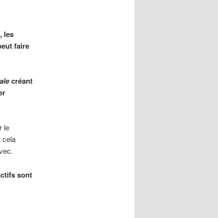
, les
eut faire
ale
créant
er
r le
 cela
avec.
ctifs sont