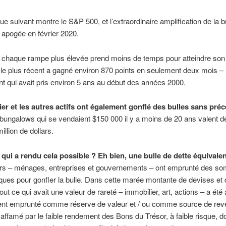
ue suivant montre le S&P 500, et l’extraordinaire amplification de la bu
n apogée en février 2020.
 chaque rampe plus élevée prend moins de temps pour atteindre son
le plus récent a gagné environ 870 points en seulement deux mois –
qui avait pris environ 5 ans au début des années 2000.
ier et les autres actifs ont également gonflé des bulles sans pré
bungalows qui se vendaient $150 000 il y a moins de 20 ans valent 
illion de dollars.
 qui a rendu cela possible ? Eh bien, une bulle de dette équivale
urs – ménages, entreprises et gouvernements – ont emprunté des 
ues pour gonfler la bulle. Dans cette marée montante de devises et 
out ce qui avait une valeur de rareté – immobilier, art, actions – a été
gent emprunté comme réserve de valeur et / ou comme source de re
ffamé par le faible rendement des Bons du Trésor, à faible risque, do