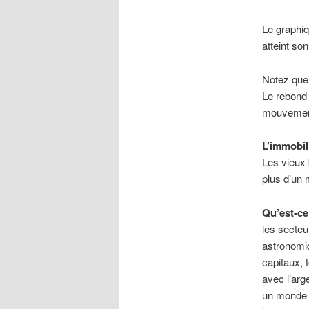
Le graphiq
atteint so
Notez que
Le rebond 
mouvement 
L’immobil
Les vieux 
plus d’un m
Qu’est-ce
les secte
astronomiq
capitaux, t
avec l’ar
un monde a