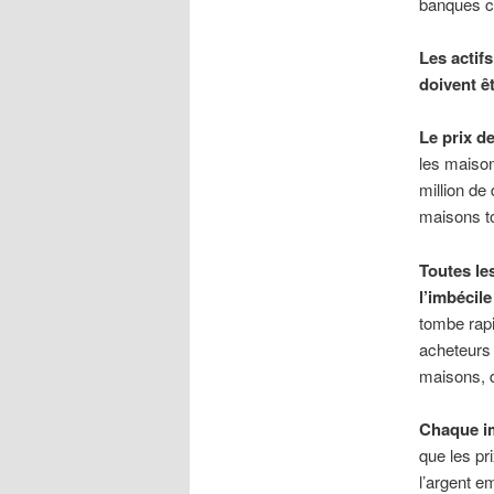
banques ce
Les actifs
doivent ê
Le prix de
les maison
million de
maisons t
Toutes le
l’imbécil
tombe rapi
acheteurs
maisons, d
Chaque im
que les pr
l’argent e