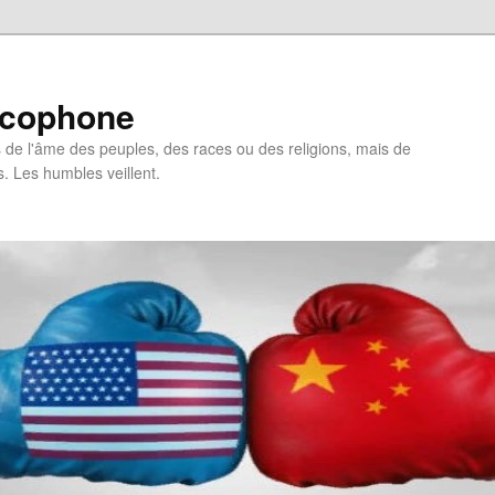
ncophone
de l'âme des peuples, des races ou des religions, mais de
s. Les humbles veillent.