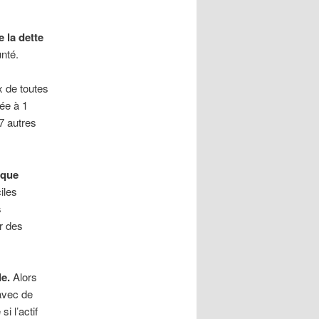
e la dette
unté.
x de toutes
uée à 1
7 autres
 que
iles
s
r des
e.
Alors
avec de
i l’actif