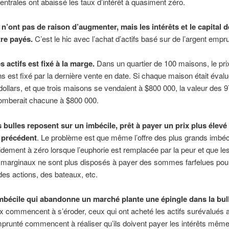
ntrales ont abaissé les taux d’intérêt à quasiment zéro.
 n’ont pas de raison d’augmenter, mais les intérêts et le capital d
tre payés.
C’est le hic avec l’achat d’actifs basé sur de l’argent empr
s actifs est fixé à la marge.
Dans un quartier de 100 maisons, le pri
s est fixé par la dernière vente en date. Si chaque maison était éval
 dollars, et que trois maisons se vendaient à $800 000, la valeur des 9
omberait chacune à $800 000.
s bulles reposent sur un imbécile, prêt à payer un prix plus élevé
e précédent
. Le problème est que même l’offre des plus grands imbéc
dement à zéro lorsque l’euphorie est remplacée par la peur et que le
 marginaux ne sont plus disposés à payer des sommes farfelues pou
es actions, des bateaux, etc.
bécile qui abandonne un marché plante une épingle dans la bull
ix commencent à s’éroder, ceux qui ont acheté les actifs surévalués 
mprunté commencent à réaliser qu’ils doivent payer les intérêts même s