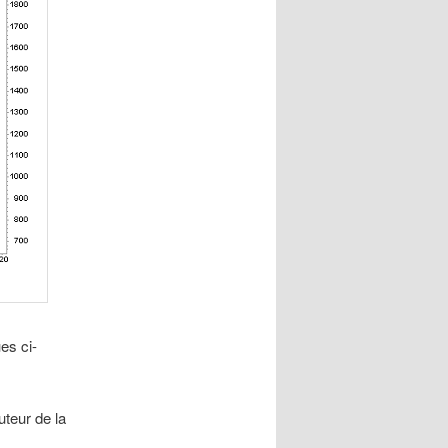
es ci-
uteur de la