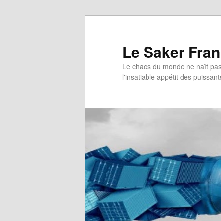
Aller
au
contenu
Le Saker Fra
principal
Le chaos du monde ne naît pas 
l'insatiable appétit des puissant