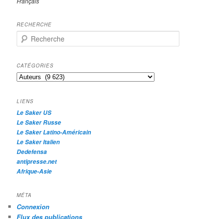
Français
RECHERCHE
R
e
c
h
CATÉGORIES
e
Catégories
r
c
h
LIENS
e
Le Saker US
Le Saker Russe
Le Saker Latino-Américain
Le Saker Italien
Dedefensa
antipresse.net
Afrique-Asie
MÉTA
Connexion
Flux des publications