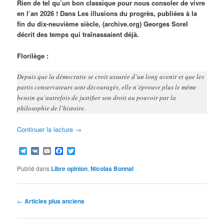
Rien de tel qu’un bon classique pour nous consoler de vivre
en l’an 2026 ! Dans Les illusions du progrès, publiées à la
fin du dix-neuvième siècle, (archive.org) Georges Sorel
décrit des temps qui traînassaient déjà.
Florilège :
Depuis que la démocratie se croit assurée d’un long avenir et que les
partis conservateurs sont découragés, elle n’éprouve plus le même
besoin qu’autrefois de justifier son droit au pouvoir par la
philosophie de l’histoire.
Continuer la lecture
→
Telegram
VK
Email
Facebook
Twitter
Publié dans
Libre opinion
,
Nicolas Bonnal
Navigation
←
Articles plus anciens
des
articles