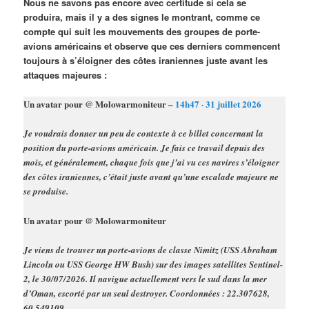
Nous ne savons pas encore avec certitude si cela se
produira, mais il y a des signes le montrant, comme ce
compte qui suit les mouvements des groupes de porte-
avions américains et observe que ces derniers commencent
toujours à s’éloigner des côtes iraniennes juste avant les
attaques majeures :
Un avatar pour @ Molowarmoniteur –
14h47 · 31 juillet 2026
Je voudrais donner un peu de contexte à ce billet concernant la
position du porte-avions américain. Je fais ce travail depuis des
mois, et généralement, chaque fois que j’ai vu ces navires s’éloigner
des côtes iraniennes, c’était juste avant qu’une escalade majeure ne
se produise.
Un avatar pour @ Molowarmoniteur
Je viens de trouver un porte-avions de classe Nimitz (USS Abraham
Lincoln ou USS George HW Bush) sur des images satellites Sentinel-
2, le 30/07/2026. Il navigue actuellement vers le sud dans la mer
d’Oman, escorté par un seul destroyer. Coordonnées : 22.307628,
60.549109