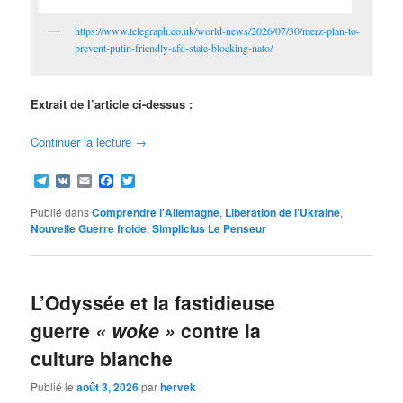
https://www.telegraph.co.uk/world-news/2026/07/30/merz-plan-to-
prevent-putin-friendly-afd-state-blocking-nato/
Extrait de l’article ci-dessus :
Continuer la lecture
→
Telegram
VK
Email
Facebook
Twitter
Publié dans
Comprendre l'Allemagne
,
Liberation de l'Ukraine
,
Nouvelle Guerre froide
,
Simplicius Le Penseur
L’Odyssée et la fastidieuse
guerre
« woke »
contre la
culture blanche
Publié le
août 3, 2026
par
hervek