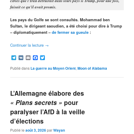
cibles que l’Iran détruirait dans leurs pays si Trump, pour une fois,
faisait ce qu’il avait promis.
Les pays du Golfe se sont consultés. Mohammad ben
Sultan, le dirigeant saoudien, a été choisi pour dire à Trump
– diplomatiquement –
de fermer sa gueule
:
Continuer la lecture
→
Telegram
VK
Email
Facebook
Twitter
Publié dans
La guerre au Moyen Orient
,
Moon of Alabama
L’Allemagne élabore des
« Plans secrets »
pour
paralyser l’AfD à la veille
d’élections
Publié le
août 3, 2026
par
Wayan