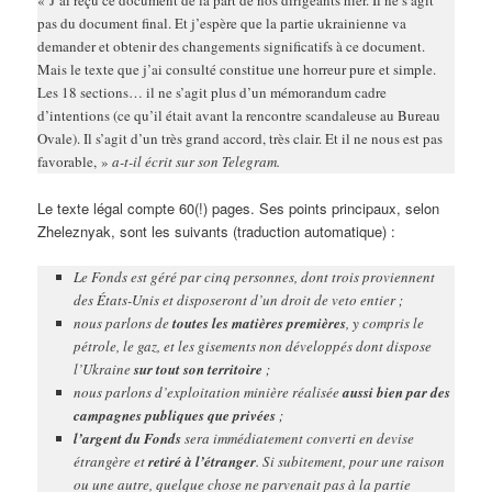
« J’ai reçu ce document de la part de nos dirigeants hier. Il ne s’agit
pas du document final. Et j’espère que la partie ukrainienne va
demander et obtenir des changements significatifs à ce document.
Mais le texte que j’ai consulté constitue une horreur pure et simple.
Les 18 sections… il ne s’agit plus d’un mémorandum cadre
d’intentions (ce qu’il était avant la rencontre scandaleuse au Bureau
Ovale). Il s’agit d’un très grand accord, très clair. Et il ne nous est pas
favorable, »
a-t-il écrit sur son Telegram.
Le texte légal compte 60(!) pages. Ses points principaux, selon
Zheleznyak, sont les suivants (traduction automatique) :
Le Fonds est géré par cinq personnes, dont trois proviennent
des États-Unis et disposeront d’un droit de veto entier ;
nous parlons de
toutes les matières premières
, y compris le
pétrole, le gaz, et les gisements non développés dont dispose
l’Ukraine
sur tout son territoire
;
nous parlons d’exploitation minière réalisée
aussi bien par des
campagnes publiques que privées
;
l’argent du Fonds
sera immédiatement converti en devise
étrangère et
retiré à l’étranger
. Si subitement, pour une raison
ou une autre, quelque chose ne parvenait pas à la partie