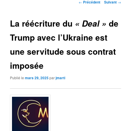
Navigation
←
Précédent
Suivant
→
des
articles
La réécriture du
de
« Deal »
Trump avec l’Ukraine est
une servitude sous contrat
imposée
Publié le
mars 29, 2025
par
jmarti