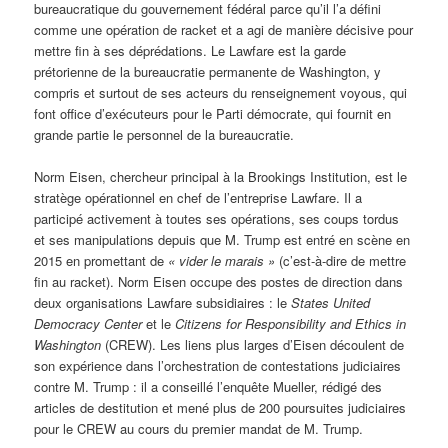
bureaucratique du gouvernement fédéral parce qu’il l’a défini
comme une opération de racket et a agi de manière décisive pour
mettre fin à ses déprédations. Le Lawfare est la garde
prétorienne de la bureaucratie permanente de Washington, y
compris et surtout de ses acteurs du renseignement voyous, qui
font office d’exécuteurs pour le Parti démocrate, qui fournit en
grande partie le personnel de la bureaucratie.
Norm Eisen, chercheur principal à la Brookings Institution, est le
stratège opérationnel en chef de l’entreprise Lawfare. Il a
participé activement à toutes ses opérations, ses coups tordus
et ses manipulations depuis que M. Trump est entré en scène en
2015 en promettant de
« vider le marais »
(c’est-à-dire de mettre
fin au racket). Norm Eisen occupe des postes de direction dans
deux organisations Lawfare subsidiaires : le
States United
Democracy Center
et le
Citizens for Responsibility and Ethics
in
Washington
(CREW). Les liens plus larges d’Eisen découlent de
son expérience dans l’orchestration de contestations judiciaires
contre M. Trump : il a conseillé l’enquête Mueller, rédigé des
articles de destitution et mené plus de 200 poursuites judiciaires
pour le CREW au cours du premier mandat de M. Trump.