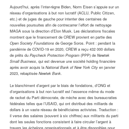
Aujourd’hui, après l’inter-règne Biden, Norm Eisen s’appuie sur un
réseau d’organisations à but non lucratif (ACLU, Public Citizen,
etc.) et de juges de gauche pour intenter des centaines de
nouvelles poursuites afin de contrecarrer l’effort de nettoyage
MAGA sous la direction d’Elon Musk. Les déclarations fiscales
montrent que le financement de CREW provient en partie des
Open Society Foundations
de George Soros. Point : pendant la
pandémie de COVID-19 en 2020, CREW a reçu 432 000 dollars
de prêts du
Paycheck Protection Program
(PPP) de
Newtek
Small Business
, qui est devenue une société holding financière
après avoir acquis la
National Bank of New York City
en janvier
2023, rebaptisée
Newtek Bank
.
Le blanchiment d’argent par le biais de fondations, d’ONG et
d’organisations à but non lucratif est l’essence même du mode
de racket du Parti démocrate, de mèche avec des bureaucraties
fédérales telles que l’USAID, qui ont distribué des milliards de
dollars à un vaste réseau de bénéficiaires activistes. Traduction :
il verse des salaires (souvent à six chiffres) aux militants du parti
dont les seules fonctions consistent à faire circuler l’argent à
travers les échelons organisationnels et à être disponibles pour