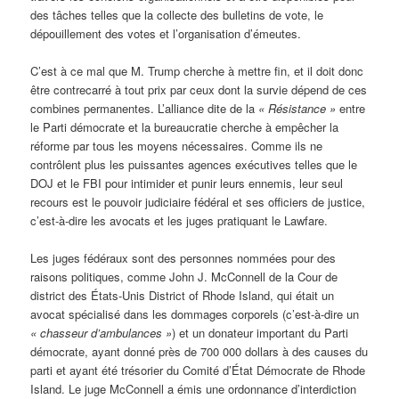
des tâches telles que la collecte des bulletins de vote, le
dépouillement des votes et l’organisation d’émeutes.
C’est à ce mal que M. Trump cherche à mettre fin, et il doit donc
être contrecarré à tout prix par ceux dont la survie dépend de ces
combines permanentes. L’alliance dite de la
« Résistance »
entre
le Parti démocrate et la bureaucratie cherche à empêcher la
réforme par tous les moyens nécessaires. Comme ils ne
contrôlent plus les puissantes agences exécutives telles que le
DOJ et le FBI pour intimider et punir leurs ennemis, leur seul
recours est le pouvoir judiciaire fédéral et ses officiers de justice,
c’est-à-dire les avocats et les juges pratiquant le Lawfare.
Les juges fédéraux sont des personnes nommées pour des
raisons politiques, comme John J. McConnell de la Cour de
district des États-Unis District of Rhode Island, qui était un
avocat spécialisé dans les dommages corporels (c’est-à-dire un
« chasseur d’ambulances »
) et un donateur important du Parti
démocrate, ayant donné près de 700 000 dollars à des causes du
parti et ayant été trésorier du Comité d’État Démocrate de Rhode
Island. Le juge McConnell a émis une ordonnance d’interdiction