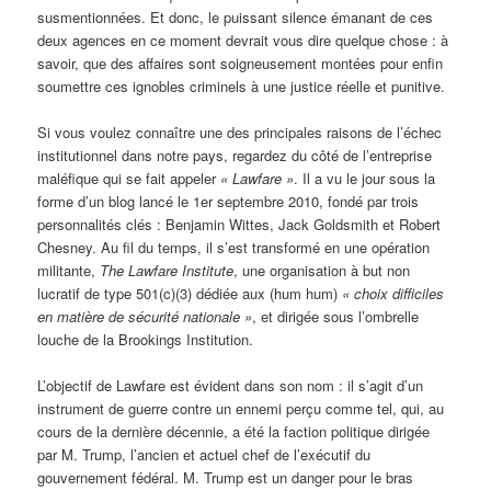
susmentionnées. Et donc, le puissant silence émanant de ces
deux agences en ce moment devrait vous dire quelque chose : à
savoir, que des affaires sont soigneusement montées pour enfin
soumettre ces ignobles criminels à une justice réelle et punitive.
Si vous voulez connaître une des principales raisons de l’échec
institutionnel dans notre pays, regardez du côté de l’entreprise
maléfique qui se fait appeler
« Lawfare »
. Il a vu le jour sous la
forme d’un blog lancé le 1er septembre 2010, fondé par trois
personnalités clés : Benjamin Wittes, Jack Goldsmith et Robert
Chesney. Au fil du temps, il s’est transformé en une opération
militante,
The Lawfare Institute
, une organisation à but non
lucratif de type 501(c)(3) dédiée aux (hum hum)
« choix difficiles
en matière de sécurité nationale »
, et dirigée sous l’ombrelle
louche de la Brookings Institution.
L’objectif de Lawfare est évident dans son nom : il s’agit d’un
instrument de guerre contre un ennemi perçu comme tel, qui, au
cours de la dernière décennie, a été la faction politique dirigée
par M. Trump, l’ancien et actuel chef de l’exécutif du
gouvernement fédéral. M. Trump est un danger pour le bras