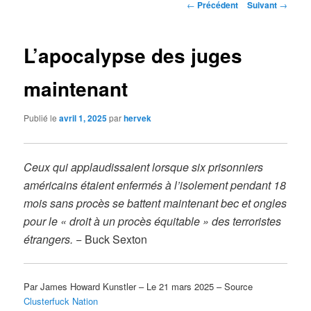
Navigation
←
Précédent
Suivant
→
des
articles
L’apocalypse des juges
maintenant
Publié le
avril 1, 2025
par
hervek
Ceux qui applaudissaient lorsque six prisonniers
américains étaient enfermés à l’isolement pendant 18
mois sans procès se battent maintenant bec et ongles
pour le « droit à un procès équitable » des terroristes
étrangers.
− Buck Sexton
Par James Howard Kunstler – Le 21 mars 2025 – Source
Clusterfuck Nation