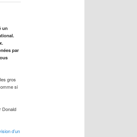
é un
tional.
x.
enées par
tous
les gros
 comme si
ar Donald
vision d’un