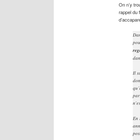
On n’y tr
rappel du 
d’accapare
Dan
pou
reg
dan
Il 
don
qu’
par
n’e
En 
ann
pos