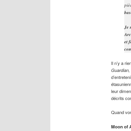
piè
bas
Je 
Arc
et 
com
Il n’y a ri
Guardian
d’entreten
étasunien
leur dimen
décrits co
Quand vont
Moon of 