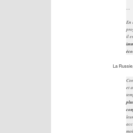
…
En 
pro
il 
imm
éco
La Russie,
Con
et 
tem
plu
con
leu
acc
moi