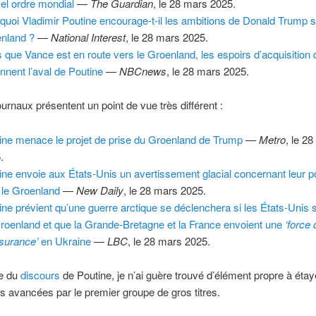
el ordre mondial
—
The Guardian
, le 28 mars 2025.
quoi Vladimir Poutine encourage-t-il les ambitions de Donald Trump s
nland ?
—
National Interest
, le 28 mars 2025.
s que Vance est en route vers le Groenland, les espoirs d’acquisition
ennent l’aval de Poutine
—
NBCnews
, le 28 mars 2025.
ournaux présentent un point de vue très différent :
ine menace le projet de prise du Groenland de Trump
—
Metro
, le 2
.
ine envoie aux États-Unis un avertissement glacial concernant leur 
 le Groenland
—
New Daily
, le 28 mars 2025.
ine prévient qu’une guerre arctique se déclenchera si les États-Unis
roenland et que la Grande-Bretagne et la France envoient une
‘force 
surance’
en Ukraine
—
LBC
, le 28 mars 2025.
re du
discours
de Poutine, je n’ai guère trouvé d’élément propre à étay
ns avancées par le premier groupe de gros titres.