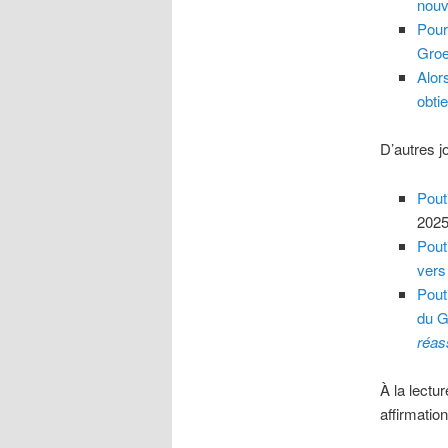
nouv
Pour
Groe
Alor
obti
D’autres j
Pout
2025
Pout
vers
Pout
du G
réas
À la lectu
affirmatio