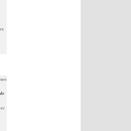
er,
ques
 de
vec