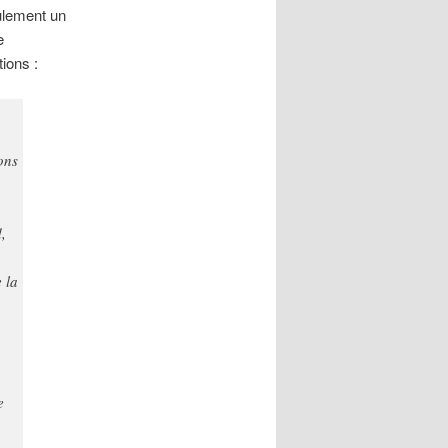
ulement un
e
tions :
ons
,
 la
e