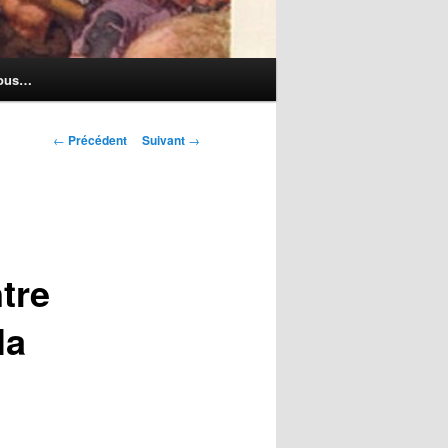
nous…
Navigation
←
Précédent
Suivant
→
des
articles
tre
la