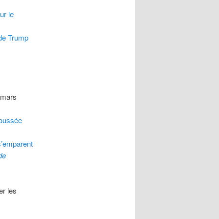
ur le
 de Trump
8 mars
poussée
 s’emparent
de
er les