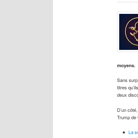
moyens.
Sans surp
titres qu’
deux disco
D’un côté,
Trump de 
La s