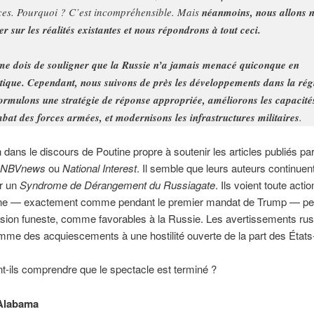
ces. Pourquoi ? C’est incompréhensible. Mais
néanmoins, nous allons 
er sur les réalités existantes et nous répondrons à tout ceci.
me dois de souligner que la Russie n’a jamais menacé quiconque en
tique. Cependant, nous suivons de près les développements dans la rég
formulons une stratégie de réponse appropriée, améliorons les capacité
bat des forces armées, et modernisons les infrastructures militaires
.
en dans le discours de Poutine propre à soutenir les articles publiés par
, NBVnews
ou
National Interest
. Il semble que leurs auteurs continuen
ir un
Syndrome de Dérangement du Russiagate
. Ils voient toute actio
ne — exactement comme pendant le premier mandat de Trump — pe
sion funeste, comme favorables à la Russie. Les avertissements ru
mme des acquiescements à une hostilité ouverte de la part des États
-ils comprendre que le spectacle est terminé ?
Alabama