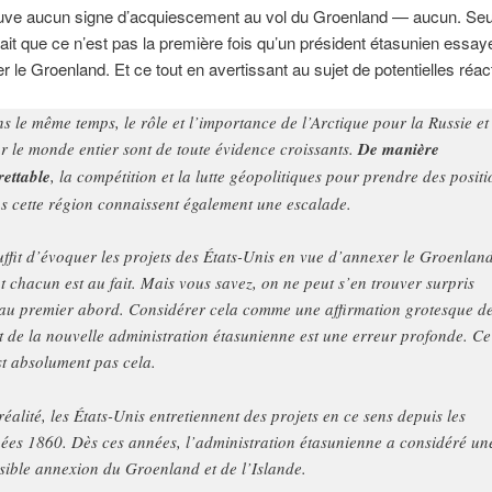
ouve aucun signe d’acquiescement au vol du Groenland — aucun. Se
fait que ce n’est pas la première fois qu’un président étasunien essay
r le Groenland. Et ce tout en avertissant au sujet de potentielles réac
s le même temps, le rôle et l’importance de l’Arctique pour la Russie et
r le monde entier sont de toute évidence croissants.
De manière
rettable
, la compétition et la lutte géopolitiques pour prendre des positi
s cette région connaissent également une escalade.
suffit d’évoquer les projets des États-Unis en vue d’annexer le Groenland
t chacun est au fait. Mais vous savez, on ne peut s’en trouver surpris
au premier abord. Considérer cela comme une affirmation grotesque de
t de la nouvelle administration étasunienne est une erreur profonde. Ce
st absolument pas cela.
réalité, les États-Unis entretiennent des projets en ce sens depuis les
ées 1860. Dès ces années, l’administration étasunienne a considéré un
sible annexion du Groenland et de l’Islande.