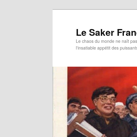
Aller
au
contenu
Le Saker Fra
principal
Le chaos du monde ne naît pas 
l'insatiable appétit des puissant