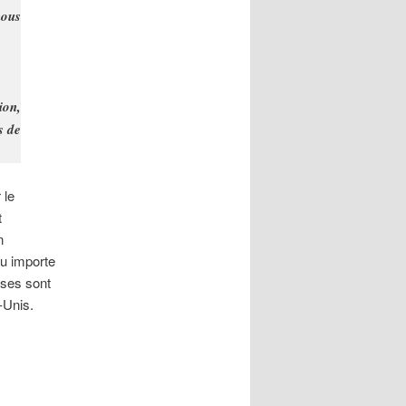
nous
ion,
s de
 le
t
n
u importe
sses sont
-Unis.