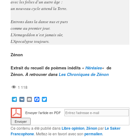
avec les folies d’un autre âge :
un nouveau cycle attend la Terre.
Entrons dans la danse nus et purs
comme au premier jour.
L’Armageddon n’est jamais sûr,
L’Apocalypse toujours.
Zénon
Extrait du recueil de poèmes inédits
«
Hérésies
«
de
Zénon.
À retrouver dans
Les Chroniques de Zénon
1 118
Telegram
VK
Email
Facebook
Twitter
Envoyer l'article en PDF
Ce contenu a été publié dans
Libre opinion
,
Zénon
par
Le Saker
Francophone
. Mettez-le en favori avec son
permalien
.