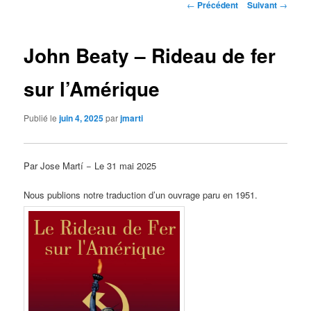
Navigation
←
Précédent
Suivant
→
des
articles
John Beaty – Rideau de fer
sur l’Amérique
Publié le
juin 4, 2025
par
jmarti
Par Jose Martí − Le 31 mai 2025
Nous publions notre traduction d’un ouvrage paru en 1951.