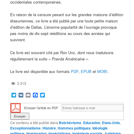
occidentales contemporaines.
En raison de la censure pesant sur les grandes maisons d’édition
étasuniennes, ce livre a été publié par une toute petite maison
d’édition de Dallas. L’énorme popularité de l’ouvrage provoqua
pas moins de dix-sept rééditions au cours des années qui
suivirent.
Ce livre est souvent cité par Ron Unz, dont nous traduisons
régulièrement la suite
« Pravda Américaine »
.
Le livre est disponible aux formats
PDF
,
EPUB
et
MOBI
.
3 315
Telegram
VK
Email
Facebook
Twitter
Envoyer l'article en PDF
Ce contenu a été publié dans
Bolchévisme
,
Education
,
Etats-Unis
,
Exceptionnalisme
,
Histoire
,
Hommes politiques
,
Idéologie
politique
,
Immigration
,
impérialisme
,
Ingénierie sociale
,
Judaïsme
,