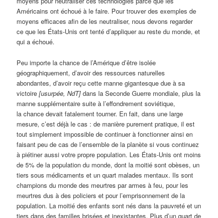
moyens pour neutraliser ces technologies parce que les
Américains ont échoué à le faire. Pour trouver des exemples de
moyens efficaces afin de les neutraliser, nous devons regarder
ce que les États-Unis ont tenté d’appliquer au reste du monde, et
qui a échoué.
Peu importe la chance de l’Amérique d’être isolée
géographiquement, d’avoir des ressources naturelles
abondantes, d’avoir reçu cette manne gigantesque due à sa
victoire
[usurpée, NdT]
dans la Seconde Guerre mondiale, plus la
manne supplémentaire suite à l’effondrement soviétique,
la chance devait fatalement tourner. En fait, dans une large
mesure, c’est déjà le cas : de manière purement pratique, il est
tout simplement impossible de continuer à fonctionner ainsi en
faisant peu de cas de l’ensemble de la planète si vous continuez
à piétiner aussi votre propre population. Les États-Unis ont moins
de 5% de la population du monde, dont la moitié sont obèses, un
tiers sous médicaments et un quart malades mentaux. Ils sont
champions du monde des meurtres par armes à feu, pour les
meurtres dus à des policiers et pour l’emprisonnement de la
population. La moitié des enfants sont nés dans la pauvreté et un
tiers dans des familles brisées et inexistantes. Plus d’un quart de