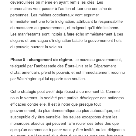
déverrouillées ou même en ayant remis les clés. Les
mercenaires vont passer à l’action et tuer une centaine de
personnes. Les médias occidentaux vont exprimer
immédiatement une forte indignation, attribuant la responsabilité
du massacre au gouvernement, et exigeant qu’il démissionne.
Les manifestants sont incités à faire écho immédiatement à ces
slogans et une vague d’indignation balaie le gouvernement hors
du pouvoir, ouvrant la voie au…
Phase 5 : changement de régime
. Le nouveau gouvernement,
téléguidé par l’ambassade des États-Unis et le Département
d’État américain, prend le pouvoir, et est immédiatement reconnu
par Washington qui lui apporte son soutien.
Cette stratégie peut avoir déjà réussi à ce moment-là. Comme
nous le verrons, la société peut parfois développer des anticorps
efficaces contre elle. Il est à noter que presque tout
gouvernement, du plus démocratique au plus autocratique, est
susceptible d’y être sensible, les seules exceptions étant les
monarques absolus qui peuvent faire rouler des têtes dès que
quelqu’un commence à parler sans y être invité, ou les dirigeants
qui tirent leur légitimité d’un droit divin qui ne peut pas être remis