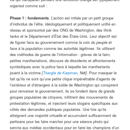
organisé comme suit :
Phase 1 : fondements
. L’action est initiée par un petit groupe
d’individus de l’élite, idéologiquement et politiquement unifié en
réseau et sponsorisé par des ONG de Washington, des think
tanks et le Département d’État des États-Unis. Leur objectif est
de figurer face au gouvernement comme
la voix du peuple
et
face à la population comme
les autorités légitimes
. Ils utilisent
des méthodes de guerre de l’information : grèves de la faim,
petites manifestations, discours de dissidents et affrontements
symboliques avec la police face à laquelle les manifestants
jouent à la victime
[
Triangle de Karpman
, Ndt]
. Pour masquer le
fait qu’ils ne sont qu’une petite clique impénétrable d’agents de
l’extérieur et d’étrangers à la solde de Washington qui conspirent
pour renverser le gouvernement, ils se fondent dans de grands
groupes populaires de citoyens, infiltrent des mouvements de
protestation légitimes, et injectent leurs slogans spécifiques aux
côtés des demandes publiques populaires. Une fois qu’ils
atteignent une
majorité virtuelle
et accumulent suffisamment de
partisans pour les faire marcher pour une séance photo qui
servira aux médias occidentaux pour en faire les champions d’un