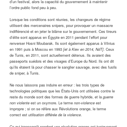
d’un festival, alors la capacité du gouvernement à maintenir
l’ordre public fond peu à peu.
Lorsque les conditions sont réunies, les changeurs de régime
utilisent des mercenaires snipers, pour provoquer un massacre
indifférencié et en jeter le blâme sur le gouvernement. Ces tireurs
d’élite sont apparus en Égypte en 2011 pendant l’effort pour
renverser Hosni Moubarak. Ils sont également apparus à Vilnius
en 1991 puis à Moscou en 1993
[et à Kiev en 2014, NdT]
. Ceux
de Tunis, en 2011, sont actuellement détenus. Ils avaient des
passeports suédois et des visages d’Europe du Nord. Ils ont dit
qu’ils étaient là pour chasser le sanglier sauvage, avec des fusils
de sniper, à Tunis.
Ne nous laissons pas induire en erreur : les trois types de
technologies politiques que les États-Unis ont utilisées contre le
reste du monde sont des formes de guerre hybride, et la
guerre
non violente
est un oxymore. Le terme
non-violence
est
impropre ; si on se réfère aux Révolutions orange, le terme
correct est
utilisation différée de la violence
.
Ce qui transparaît pendant une révolution orange est typiquement