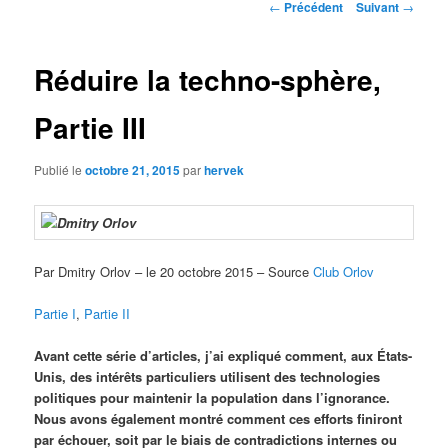
Navigation
←
Précédent
Suivant
→
des
articles
Réduire la techno-sphère,
Partie III
Publié le
octobre 21, 2015
par
hervek
Par Dmitry Orlov – le 20 octobre 2015 – Source
Club Orlov
Partie I
,
Partie II
Avant cette série d’articles, j’ai expliqué comment, aux États-
Unis, des intérêts particuliers utilisent des technologies
politiques pour maintenir la population dans l’ignorance.
Nous avons également montré comment ces efforts finiront
par échouer, soit par le biais de contradictions internes ou