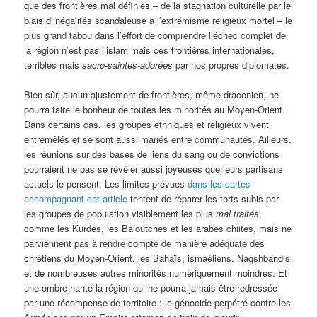
que des frontières mal définies – de la stagnation culturelle par le
biais d’inégalités scandaleuse à l’extrémisme religieux mortel – le
plus grand tabou dans l’effort de comprendre l’échec complet de
la région n’est pas l’islam mais ces frontières internationales,
terribles mais
sacro-saintes-adorées
par nos propres diplomates.
Bien sûr, aucun ajustement de frontières, même draconien, ne
pourra faire le bonheur de toutes les minorités au Moyen-Orient.
Dans certains cas, les groupes ethniques et religieux vivent
entremêlés et se sont aussi mariés entre communautés. Ailleurs,
les réunions sur des bases de liens du sang ou de convictions
pourraient ne pas se révéler aussi joyeuses que leurs partisans
actuels le pensent. Les limites prévues
dans les cartes
accompagnant cet article
tentent de réparer les torts subis par
les groupes de population visiblement les plus
mal traités
,
comme les Kurdes, les Baloutches et les arabes chiites, mais ne
parviennent pas à rendre compte de manière adéquate des
chrétiens du Moyen-Orient, les Bahaïs, ismaéliens, Naqshbandis
et de nombreuses autres minorités numériquement moindres. Et
une ombre hante la région qui ne pourra jamais être redressée
par une récompense de territoire : le génocide perpétré contre les