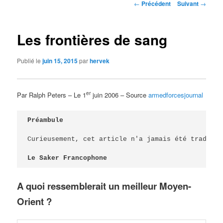
Navigation
←
Précédent
Suivant
→
des
articles
Les frontières de sang
Publié le
juin 15, 2015
par
hervek
er
Par Ralph Peters – Le 1
juin 2006 – Source
armedforcesjournal
Préambule

Curieusement, cet article n'a jamais été traduit 
Le Saker Francophone
A quoi ressemblerait un meilleur Moyen-
Orient ?