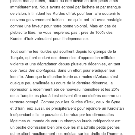
pièces mal ajustées, aurait du être divisé en trois petits états
immédiatement. Nous avons échoué par lâcheté et par manque
de vision, intimidant les Kurdes d’Irak pour leur faire soutenir le
nouveau gouvernement irakien – ce qu’ils ont fait avec nostalgie
comme une faveur pour notre bonne volonté. Mais en cas de
plébiscite libre, ne vous méprenez pas : près de 100% des
Kurdes d’Irak voteraient pour l’indépendance.
Tout comme les Kurdes qui souffrent depuis longtemps de la
Turquie, qui ont enduré des décennies d’oppression militaire
violente et une dégradation depuis plusieurs décennies, en tant
que
Turcs des montagnes,
dans un effort pour éradiquer leur
identité. Alors que la situation kurde aux mains d’Ankara s’est
quelque peu améliorée au cours de la dernière décennie, la
répression a récemment été de nouveau intensifiée et les 20%
de la Turquie les plus à l’est doivent être considérés comme un
territoire occupé. Comme pour les Kurdes d’Irak, ceux de Syrie
et d’Iran, eux aussi, se précipiteraient pour rejoindre un Kurdistan
indépendant s’ils le pouvaient. Le refus par les démocraties
légitimes du monde de voir un champion kurde indépendant est
un péché d’omission bien pire que les maladroits petits péchés
qui excitent régulièrement nos médias sur les droits de l’homme.