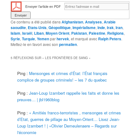
Envoyer l'article en PDF
Ce contenu a été publié dans
Afghanistan
,
Analyses
,
Arabie
saoudite
,
Etats-Unis
,
Géopolitique
,
Impérialisme
,
Inde
,
Irak
,
Iran
,
Islam
,
Israël
,
Liban
,
Moyen Orient
,
Pakistan
,
Palestine
,
Religions
,
Syrie
,
Turquie
,
Yemen
par
hervek
, et marqué avec
Ralph Peters
.
Mettez-le en favori avec son
permalien
.
5 RÉFLEXIONS SUR «
LES FRONTIÈRES DE SANG
»
Ping :
Mensonges et crimes d’État: l’État français
complice de groupes criminels! – les 7 du quebec
Ping :
Jean-Loup Izambert rappelle les faits et donne les
preuves… | jbl1960blog
Ping :
« Amitiés franco-terroristes , mensonges et crimes
d’Etat, guerres de pillage au Moyen-Orient… Lisez Jean-
Loup Izambert ! | «Olivier Demeulenaere – Regards sur
l'économie