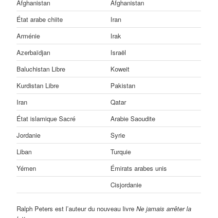
Afghanistan
Afghanistan
État arabe chiite
Iran
Arménie
Irak
Azerbaïdjan
Israël
Baluchistan Libre
Koweit
Kurdistan Libre
Pakistan
Iran
Qatar
État islamique Sacré
Arabie Saoudite
Jordanie
Syrie
Liban
Turquie
Yémen
Émirats arabes unis
Cisjordanie
Ralph Peters est l’auteur du nouveau livre
Ne jamais arrêter la