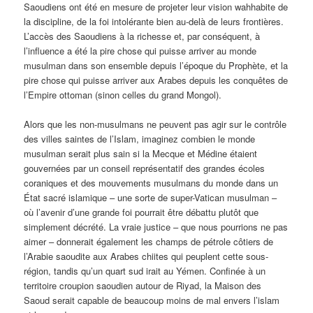
Saoudiens ont été en mesure de projeter leur vision wahhabite de
la discipline, de la foi intolérante bien au-delà de leurs frontières.
L’accès des Saoudiens à la richesse et, par conséquent, à
l’influence a été la pire chose qui puisse arriver au monde
musulman dans son ensemble depuis l’époque du Prophète, et la
pire chose qui puisse arriver aux Arabes depuis les conquêtes de
l’Empire ottoman (sinon celles du grand Mongol).
Alors que les non-musulmans ne peuvent pas agir sur le contrôle
des villes saintes de l’Islam, imaginez combien le monde
musulman serait plus sain si la Mecque et Médine étaient
gouvernées par un conseil représentatif des grandes écoles
coraniques et des mouvements musulmans du monde dans un
État sacré islamique – une sorte de super-Vatican musulman –
où l’avenir d’une grande foi pourrait être débattu plutôt que
simplement décrété. La vraie justice – que nous pourrions ne pas
aimer – donnerait également les champs de pétrole côtiers de
l’Arabie saoudite aux Arabes chiites qui peuplent cette sous-
région, tandis qu’un quart sud irait au Yémen. Confinée à un
territoire croupion saoudien autour de Riyad, la Maison des
Saoud serait capable de beaucoup moins de mal envers l’islam