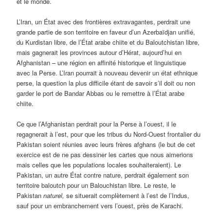
et le monde.
L’Iran, un État avec des frontières extravagantes, perdrait une
grande partie de son territoire en faveur d’un Azerbaïdjan unifié,
du Kurdistan libre, de l’État arabe chiite et du Baloutchistan libre,
mais gagnerait les provinces autour d’Hérat, aujourd’hui en
Afghanistan – une région en affinité historique et linguistique
avec la Perse. L’Iran pourrait à nouveau devenir un état ethnique
perse, la question la plus difficile étant de savoir s’il doit ou non
garder le port de Bandar Abbas ou le remettre à l’État arabe
chiite.
Ce que l’Afghanistan perdrait pour la Perse à l’ouest, il le
regagnerait à l’est, pour que les tribus du Nord-Ouest frontalier du
Pakistan soient réunies avec leurs frères afghans (le but de cet
exercice est de ne pas dessiner les cartes que nous aimerions
mais celles que les populations locales souhaiteraient). Le
Pakistan, un autre État contre nature, perdrait également son
territoire baloutch pour un Balouchistan libre. Le reste, le
Pakistan
naturel,
se situerait complètement à l’est de l’Indus,
sauf pour un embranchement vers l’ouest, près de Karachi.