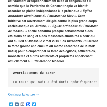
est vraiment exceptionnellement laide et dangereuse : il
semble que le Patriarche de Constantinople va bientôt
accorder sa pleine indépendance à la prétendue
« Église
orthodoxe ukrainienne du Patriarcat de Kiev »
. Cette
initiative est ouvertement dirigée contre le plus grand corps
ecclésiastique en Ukraine,
« l’Église orthodoxe du Patriarcat
de Moscou »
et elle conduira presque certainement à des
effusions de sang et à des massacres similaires à ceux qui
ont eu lieu à Odessa le 2 mai 2014 : les Ukronazis utiliseront
la force (police anti-émeute ou même escadrons de la mort
nazis) pour s’emparer par la force des églises, cathédrales,
monastères et autres bâtiments et propriétés appartenant
actuellement au Patriarcat de Moscou.
Avertissement du Saker

Le texte qui suit a été écrit spécifiquement pour
Continuer la lecture
→
Telegram
VK
Email
Facebook
Twitter