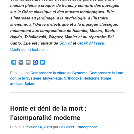
maison pleine à craquer de livres, y compris des ouvrages
sur la Grèce classique et des œuvres théologiques. Elle
s’intéresse au jardinage, à la mythologie, à l’histoire
ancienne, à l’Univers électrique et à la musique classique,
notamment aux compositions de Haendel, Mozart, Bach,
Haydn, Tchaïkovski, Wagner, Mahler et au répertoire Bel
Canto. Elle est l’auteur de
Son of
et
Cloak of Freya.
Continuer la lecture
→
Telegram
VK
Email
Facebook
Twitter
Publié dans
Comprendre la chute du Système
,
Comprendre la lutte
contre le Système
,
Moyen-âge
,
Orthodoxe
,
Religions
,
Rome
antique
,
Saker
Honte et déni de la mort :
l’atemporalité moderne
Publié le
février 14, 2019
par
Le Saker Francophone