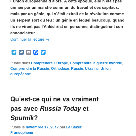
l’Union européenne d’alors. À cette époque, elle n’était pas
unifiée par un marché commun du travail et des capitaux,
mais par un génie, qui s’était extrait de la révolution comme
un serpent sort du feu ; un génie en lequel beaucoup, quand
ils ne virent pas l’Antéchrist en personne, distinguèrent son
annonciateur.
Continuer la lecture
→
Telegram
VK
Email
Facebook
Twitter
Publié dans
Comprendre l'Europe
,
Comprendre la guerre hybride
,
Comprendre la Russie
,
Orthodoxe
,
Russie
,
Ukraine
,
Union
européenne
Qu’est-ce qui ne va vraiment
pas avec
Russia Today
et
Sputnik
?
Publié le
novembre 17, 2017
par
Le Saker
Francophone