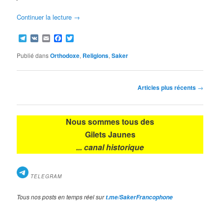
Continuer la lecture
→
Telegram
VK
Email
Facebook
Twitter
Publié dans
Orthodoxe
,
Religions
,
Saker
Navigation
Articles plus récents
→
des
articles
Nous sommes tous des
Gilets Jaunes
... canal historique
TELEGRAM
Tous nos posts en temps réel sur
t.me/SakerFrancophone