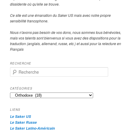
dissidente où qu'elle se trouve.
Ce site est une émanation du Saker US mais avec notre propre
sensibilité francophone.
Nous n'avons pas besoin de vos dons, nous sommes tous bénévoles,
mais vos talents sont bienvenus si vous avez des dispositions pour la
traduction (anglais, allemand, russe, etc.) et aussi pour la relecture en
Français
RECHERCHE
R
e
c
h
CATÉGORIES
e
Catégories
r
c
h
LIENS
e
Le Saker US
Le Saker Russe
Le Saker Latino-Américain