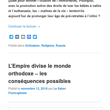
(juste pour donner l’illusion de l’immortalité). Pourquoi,
avec la promotion active des droits de tuer les bébés à naître
et l’euthanasie, les
« maîtres de la vie »
tentent-ils
aujourd’hui de prolonger leur âge de pré-retraités à l’infini ?
Continuer la lecture
→
Telegram
VK
Email
Facebook
Twitter
Publié dans
Orthodoxe
,
Religions
,
Russie
L’Empire divise le monde
orthodoxe – les
conséquences possibles
Publié le
novembre 12, 2018
par
Le Saker
Francophone