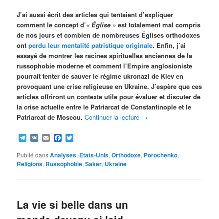
J’ai aussi écrit des articles qui tentaient d’expliquer
comment le concept d’
« Église »
est totalement mal compris
de nos jours et combien de nombreuses Églises orthodoxes
ont
perdu leur mentalité patristique originale
. Enfin, j’ai
essayé de montrer les racines spirituelles anciennes de la
russophobie moderne et comment l’Empire anglosioniste
pourrait tenter de sauver le régime ukronazi de Kiev en
provoquant une crise religieuse en Ukraine. J’espère que ces
articles offriront un contexte utile pour évaluer et discuter de
la crise actuelle entre le Patriarcat de Constantinople et le
Patriarcat de Moscou.
Continuer la lecture
→
Telegram
VK
Email
Facebook
Twitter
Publié dans
Analyses
,
Etats-Unis
,
Orthodoxe
,
Porochenko
,
Religions
,
Russophobie
,
Saker
,
Ukraine
La vie si belle dans un