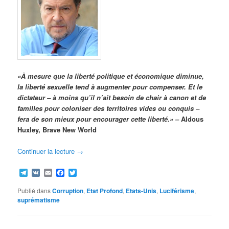
«À mesure que la liberté politique et économique diminue,
la liberté sexuelle tend à augmenter pour compenser. Et le
dictateur – à moins qu’il n’ait besoin de chair à canon et de
familles pour coloniser des territoires vides ou conquis –
fera de son mieux pour encourager cette liberté.» –
Aldous
Huxley, Brave New World
Continuer la lecture
→
Telegram
VK
Email
Facebook
Twitter
Publié dans
Corruption
,
Etat Profond
,
Etats-Unis
,
Luciférisme
,
suprématisme