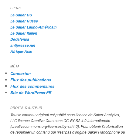
c
h
LIENS
e
Le Saker US
Le Saker Russe
Le Saker Latino-Américain
Le Saker Italien
Dedefensa
antipresse.net
Afrique-Asie
MÉTA
Connexion
Flux des publications
Flux des commentaires
Site de WordPress-FR
DROITS D’AUTEUR
Tout le contenu original est publié sous licence de Saker Analytics,
LLC licence Creative Commons CC-BY-SA 4.0 internationale
(creativecommons.org/licenses/by-sa/4.0). Pour obtenir l'autorisation
de republier un contenu qui n'est pas d'origine Saker Francophone ou