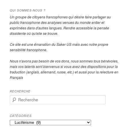
QUI SOMMES-NOUS ?
Un groupe de citoyens francophones qui désire faire partager au
public francophone des analyses venues du monde entier et
exprimées dans d'autres langues. Rendre accessible la pensée
dissidente où qu'elle se trouve.
Ce site est une émanation du Saker US mais avec notre propre
sensibilité francophone.
Nous n'avons pas besoin de vos dons, nous sommes tous bénévoles,
mais vos talents sont bienvenus si vous avez des dispositions pour la
traduction (anglais, allemand, russe, etc.) et aussi pour la relecture en
Français
RECHERCHE
R
e
c
h
CATÉGORIES
e
Catégories
r