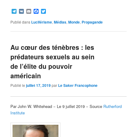
Telegram
VK
Email
Facebook
Twitter
Publié dans
Luciférisme
,
Médias
,
Monde
,
Propagande
Au cœur des ténèbres : les
prédateurs sexuels au sein
de l’élite du pouvoir
américain
Publié le
juillet 17, 2019
par
Le Saker Francophone
Par John W. Whitehead − Le 9 juillet 2019 − Source
Rutherford
Institute