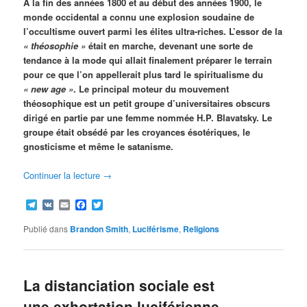
À la fin des années 1800 et au début des années 1900, le
monde occidental a connu une explosion soudaine de
l’occultisme ouvert parmi les élites ultra-riches. L’essor de la
« théosophie »
était en marche, devenant une sorte de
tendance à la mode qui allait finalement préparer le terrain
pour ce que l’on appellerait plus tard le spiritualisme du
« new age »
. Le principal moteur du mouvement
théosophique est un petit groupe d’universitaires obscurs
dirigé en partie par une femme nommée H.P. Blavatsky. Le
groupe était obsédé par les croyances ésotériques, le
gnosticisme et même le satanisme.
Continuer la lecture
→
Telegram
VK
Email
Facebook
Twitter
Publié dans
Brandon Smith
,
Luciférisme
,
Religions
La distanciation sociale est
une exhortation luciférienne