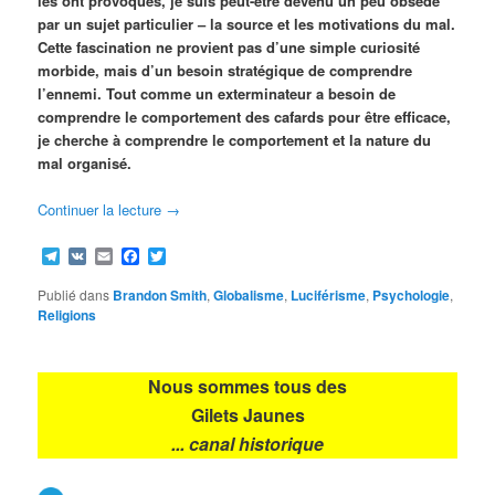
les ont provoqués, je suis peut-être devenu un peu obsédé
par un sujet particulier – la source et les motivations du mal.
Cette fascination ne provient pas d’une simple curiosité
morbide, mais d’un besoin stratégique de comprendre
l’ennemi. Tout comme un exterminateur a besoin de
comprendre le comportement des cafards pour être efficace,
je cherche à comprendre le comportement et la nature du
mal organisé.
Continuer la lecture
→
Telegram
VK
Email
Facebook
Twitter
Publié dans
Brandon Smith
,
Globalisme
,
Luciférisme
,
Psychologie
,
Religions
Nous sommes tous des
Gilets Jaunes
... canal historique