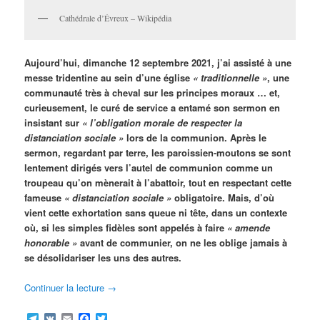
Cathédrale d’Évreux – Wikipédia
Aujourd’hui, dimanche 12 septembre 2021, j’ai assisté à une
messe tridentine au sein d’une église
« traditionnelle »
, une
communauté très à cheval sur les principes moraux … et,
curieusement, le curé de service a entamé son sermon en
insistant sur
« l’obligation morale de respecter la
distanciation sociale »
lors de la communion. Après le
sermon, regardant par terre, les paroissien-moutons se sont
lentement dirigés vers l’autel de communion comme un
troupeau qu’on mènerait à l’abattoir, tout en respectant cette
fameuse
« distanciation sociale »
obligatoire. Mais, d’où
vient cette exhortation sans queue ni tête, dans un contexte
où, si les simples fidèles sont appelés à faire
« amende
honorable »
avant de communier, on ne les oblige jamais à
se désolidariser les uns des autres.
Continuer la lecture
→
Telegram
VK
Email
Facebook
Twitter