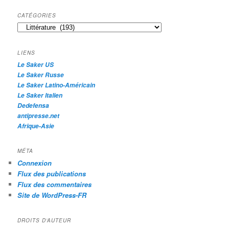
c
h
CATÉGORIES
e
Catégories
r
c
h
LIENS
e
Le Saker US
Le Saker Russe
Le Saker Latino-Américain
Le Saker Italien
Dedefensa
antipresse.net
Afrique-Asie
MÉTA
Connexion
Flux des publications
Flux des commentaires
Site de WordPress-FR
DROITS D’AUTEUR