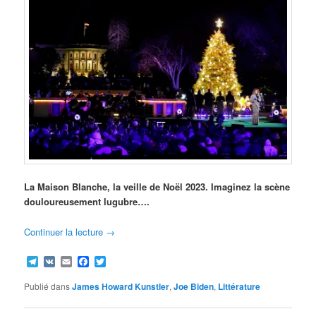
La Maison Blanche, la veille de Noël 2023. Imaginez la scène
douloureusement lugubre….
Continuer la lecture
→
Telegram
VK
Email
Facebook
Twitter
Publié dans
James Howard Kunstler
,
Joe Biden
,
Littérature