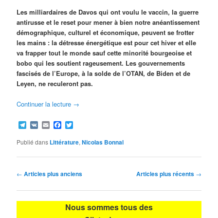
Les milliardaires de Davos qui ont voulu le vaccin, la guerre
antirusse et le reset pour mener à bien notre anéantissement
démographique, culturel et économique, peuvent se frotter
les mains : la détresse énergétique est pour cet hiver et elle
va frapper tout le monde sauf cette minorité bourgeoise et
bobo qui les soutient rageusement. Les gouvernements
fascisés de l’Europe, à la solde de l’OTAN, de Biden et de
Leyen, ne reculeront pas.
Continuer la lecture
→
Telegram
VK
Email
Facebook
Twitter
Publié dans
Littérature
,
Nicolas Bonnal
Navigation
←
Articles plus anciens
Articles plus récents
→
des
articles
Nous sommes tous des