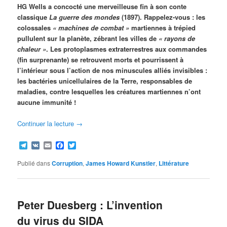
HG Wells a concocté une merveilleuse fin à son conte
classique
La guerre des mondes
(1897). Rappelez-vous : les
colossales
« machines de combat »
martiennes à trépied
pullulent sur la planète, zébrant les villes de
« rayons de
chaleur »
. Les protoplasmes extraterrestres aux commandes
(fin surprenante) se retrouvent morts et pourrissent à
l’intérieur sous l’action de nos minuscules alliés invisibles :
les bactéries unicellulaires de la Terre, responsables de
maladies, contre lesquelles les créatures martiennes n’ont
aucune immunité !
Continuer la lecture
→
Telegram
VK
Email
Facebook
Twitter
Publié dans
Corruption
,
James Howard Kunstler
,
Littérature
Peter Duesberg : L’invention
du virus du SIDA