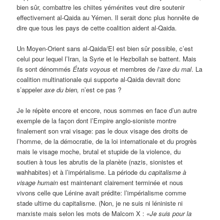
bien sûr, combattre les chiites yéménites veut dire soutenir
effectivement al-Qaida au Yémen. Il serait donc plus honnête de
dire que tous les pays de cette coalition aident al-Qaida.
Un Moyen-Orient sans al-Qaida/EI est bien sûr possible, c’est
celui pour lequel l’Iran, la Syrie et le Hezbollah se battent. Mais
ils sont dénommés
États voyous
et membres de
l’axe du mal
. La
coalition multinationale qui supporte al-Qaida devrait donc
s’appeler
axe du bien,
n’est ce pas ?
Je le répète encore et encore, nous sommes en face d’un autre
exemple de la façon dont l’Empire anglo-sioniste montre
finalement son vrai visage: pas le doux visage des droits de
l’homme, de la démocratie, de la loi internationale et du progrès
mais le visage moche, brutal et stupide de la violence, du
soutien à tous les abrutis de la planète (nazis, sionistes et
wahhabites) et à l’impérialisme. La période du
capitalisme à
visage humain
est maintenant clairement terminée et nous
vivons celle que Lénine avait prédite: l’impérialisme comme
stade ultime du capitalisme. (Non, je ne suis ni léniniste ni
marxiste mais selon les mots de Malcom X :
«Je suis pour la