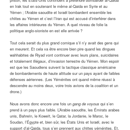
prison, les États-Unis continuent à prétendre bombarder al-Qaida
en Irak tout en soutenant le même al-Qaida en Syrie et au
Yémen ; l’Arabie saoudite et Israël bombardent ensemble les
chiites au Yémen et c’est l’Iran qui est accusé d’interférer dans
les affaires intérieures du Yémen. A quel niveau de folie la
politique anglo-sioniste en est elle arrivée ?
Tout cela serait du plus grand comique s’il n’y avait des gens qui
en meurent. Et cela va être encore bien pire quand les dingues
wahhabites de Riyad vont continuer avec leurs plans, suicidaires
et totalement illégaux, d’invasion terrestre du Yémen. Mon espoir
est que les Saoudiens suivent la tactique classique américaine
de bombardements de haute altitude sur un pays ayant de faibles
défenses aériennes. (Les Yéménites ont quand même réussi à
descendre au moins deux, voire trois avions de la
coalition
et un
drone.)
Nous avons donc encore une fois un
gang de voyous
qui s’en
prend à un pays plus faible. L’Arabie saoudite, les Émirats arabes
unis, Bahreïn, le Koweït, le Qatar, la Jordanie, le Maroc, le
Soudan, l’Égypte et, bien sûr, les États Unis et Israël, avec le
support d’al-Qaida, tous s’en prennent aux chiites yéménites. Et,