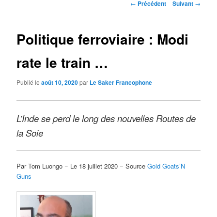
Navigation
←
Précédent
Suivant
→
des
articles
Politique ferroviaire : Modi
rate le train …
Publié le
août 10, 2020
par
Le Saker Francophone
L’Inde se perd le long des nouvelles Routes de
la Soie
Par Tom Luongo − Le 18 juillet 2020 − Source
Gold Goats’N
Guns