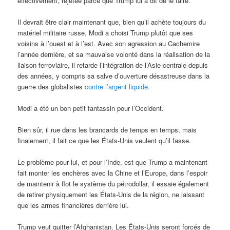
effectivement, rejetée parce que Trump lui a dit de le faire.
Il devrait être clair maintenant que, bien qu’il achète toujours du
matériel militaire russe, Modi a choisi Trump plutôt que ses
voisins à l’ouest et à l’est. Avec son agression au Cachemire
l’année dernière, et sa mauvaise volonté dans la réalisation de la
liaison ferroviaire, il retarde l’intégration de l’Asie centrale depuis
des années, y compris sa salve d’ouverture désastreuse dans la
guerre des globalistes
contre l’argent liquide
.
Modi a été un bon petit fantassin pour l’Occident.
Bien sûr, il rue dans les brancards de temps en temps, mais
finalement, il fait ce que les États-Unis veulent qu’il fasse.
Le problème pour lui, et pour l’Inde, est que Trump a maintenant
fait monter les enchères avec la Chine et l’Europe, dans l’espoir
de maintenir à flot le système du pétrodollar, il essaie également
de retirer physiquement les États-Unis de la région, ne laissant
que les armes financières derrière lui.
Trump veut quitter l’Afghanistan. Les États-Unis seront forcés de