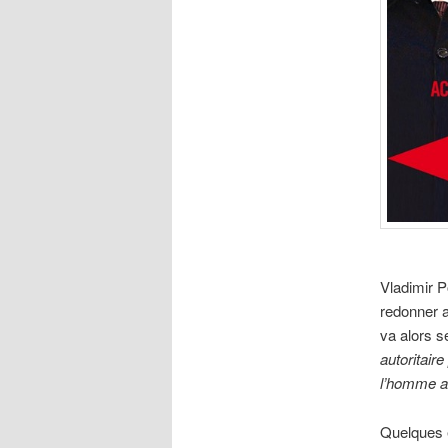
Vladimir P
redonner 
va alors s
autoritair
l’homme ai
Quelques e