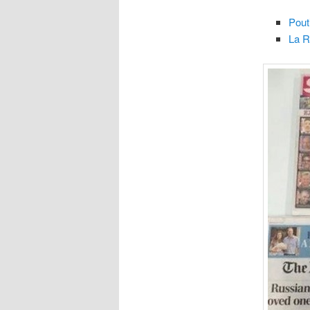
Pout
La R