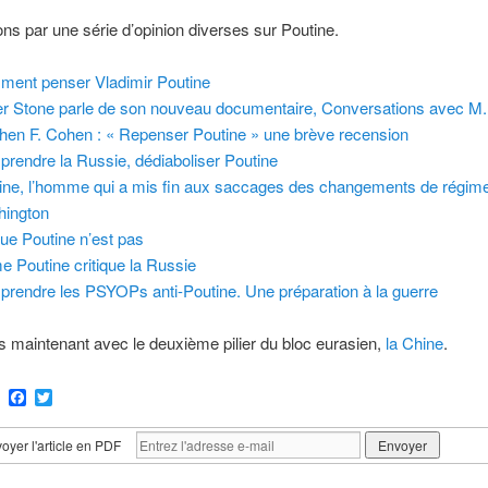
ons par une série d’opinion diverses sur Poutine.
ent penser Vladimir Poutine
er Stone parle de son nouveau documentaire, Conversations avec M.
hen F. Cohen : « Repenser Poutine » une brève recension
rendre la Russie, dédiaboliser Poutine
ine, l’homme qui a mis fin aux saccages des changements de régim
ington
ue Poutine n’est pas
 Poutine critique la Russie
rendre les PSYOPs anti-Poutine. Une préparation à la guerre
 maintenant avec le deuxième pilier du bloc eurasien,
la Chine
.
ram
Email
Facebook
Twitter
oyer l'article en PDF