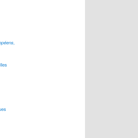
ropéens,
lles
ques