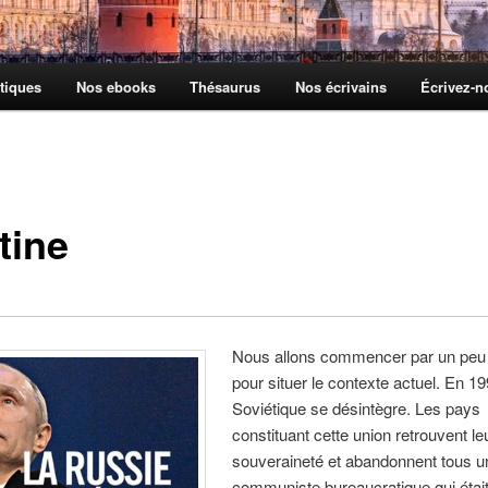
tiques
Nos ebooks
Thésaurus
Nos écrivains
Écrivez-
tine
Nous allons commencer par un peu d
pour situer le contexte actuel. En 19
Soviétique se désintègre. Les pays
constituant cette union retrouvent le
souveraineté et abandonnent tous 
communiste bureaucratique qui étai