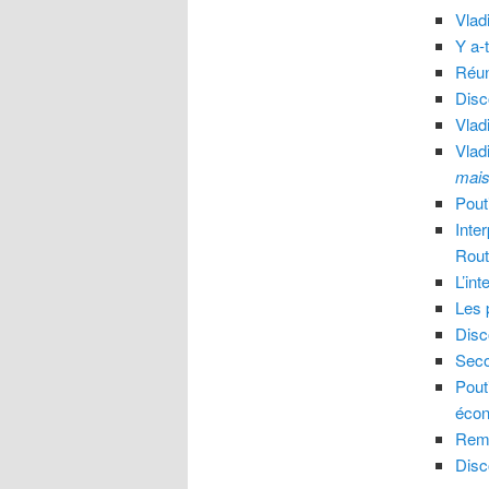
Vlad
Y a-
Réun
Disc
Vlad
Vlad
mais
Pout
Inte
Rout
L’in
Les 
Disc
Seco
Pout
éco
Rema
Disc