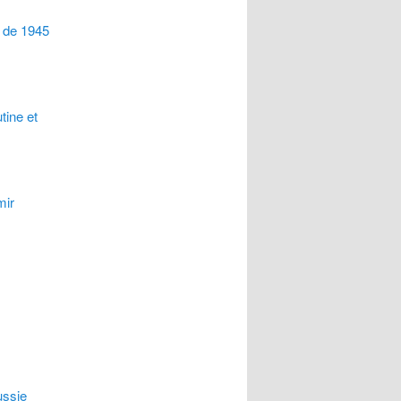
e de 1945
tine et
mir
ussie