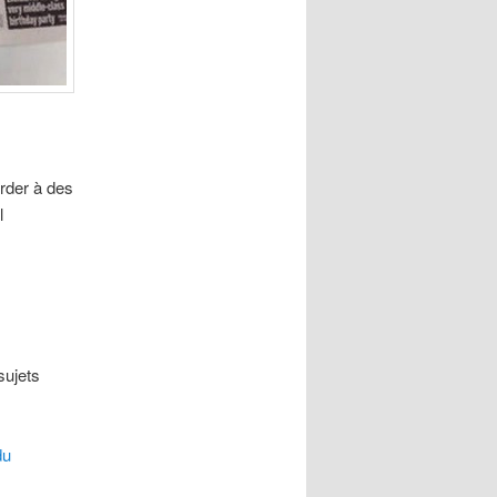
rder à des
l
sujets
du