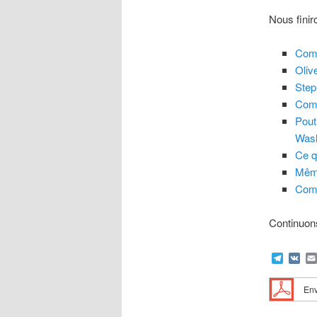
Nous finir
Comm
Oliv
Step
Comp
Pout
Wash
Ce q
Même
Comp
Continuons
Teleg
VK
Env