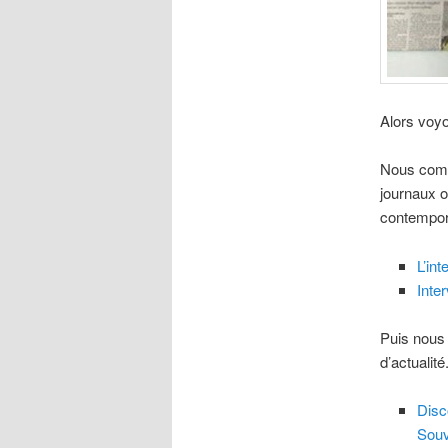
Alors voyon
Nous comm
journaux 
contempora
L’in
Inte
Puis nous 
d’actualité
Disc
Souv