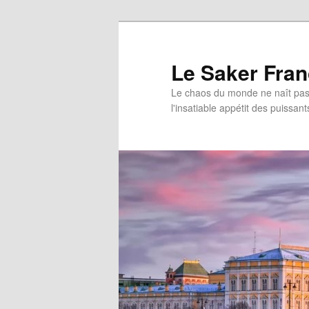
Aller
au
contenu
Le Saker Fra
principal
Le chaos du monde ne naît pas 
l'insatiable appétit des puissant