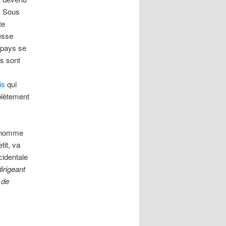
. Sous
te
esse
u pays se
es sont
s
is
qui
plètement
t nomme
tit, va
identale
dirigeant
 de