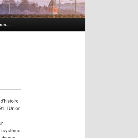
nous…
’histoire
91, l’Union
ur
un système
t devenu