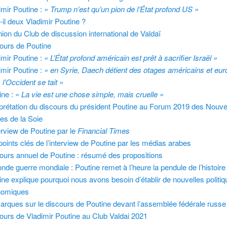
imir Poutine :
« Trump n’est qu’un pion de l’État profond US »
t-il deux Vladimir Poutine ?
ion du Club de discussion international de Valdaï
ours de Poutine
imir Poutine :
« L’État profond américain est prêt à sacrifier Israël »
imir Poutine :
« en Syrie, Daech détient des otages américains et eu
 l’Occident se tait »
ine :
« La vie est une chose simple, mais cruelle »
rprétation du discours du président Poutine au Forum 2019 des Nouve
es de la Soie
terview de Poutine par le
Financial Times
points clés de l’interview de Poutine par les médias arabes
ours annuel de Poutine : résumé des propositions
nde guerre mondiale : Poutine remet à l’heure la pendule de l’histoire
ine explique pourquoi nous avons besoin d’établir de nouvelles politi
nomiques
rques sur le discours de Poutine devant l’assemblée fédérale russe
ours de Vladimir Poutine au Club Valdai 2021