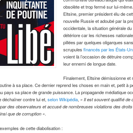
obsolète et trop fermé sur lui-même
Eltsine, premier président élu de cet
nouvelle Russie et adoubé par la pr
occidentale, la situation générale d
détériore car les richesses national
pillées par quelques oligarques san
scrupules
financés par les États-Un
voient là l’occasion de détruire com
leur ennemi de longue date.
Finalement, Eltsine démissionne e
outine à sa place. Ce dernier reprend les choses en main et, petit à pe
au pays sa place de grande puissance. La propagande médiatique occ
e déchaîner contre lui et,
selon Wikipédia
,
« Il est souvent qualifié de 
e par des observateurs et accusé de nombreuses violations des droits
nsi que de corruption »
.
xemples de cette diabolisation :