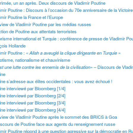
rimée, un an après. Deux discours de Vladimir Poutine
imir Poutine : Discours à l’occasion du 70e anniversaire de la Victoir
imir Poutine la France et l’Europe
rview de Vladimir Poutine par les médias russes
tion de Poutine aux attentats terroristes
orisme international et Turquie : conférence de presse de Vladimir Pou
çois Hollande
imir Poutine :
« Allah a aveuglé la clique dirigeante en Turquie »
iotisme, nationalisme et chauvinisme
st une lutte contre les ennemis de la civilisation»
– Discours de Vladi
ine
ine s’adresse aux élites occidentales : vous avez échoué !
ine interviewé par Bloomberg [1/4]
ine interviewé par Bloomberg [2/4]
ine interviewé par Bloomberg [3/4]
ine interviewé par Bloomberg [4/4]
rview de Vladimir Poutine après le sommet des BRICS à Goa
iscours de Poutine face aux agents du renseignement russe
imir Poutine répond à une question agressive sur la démocratie en R