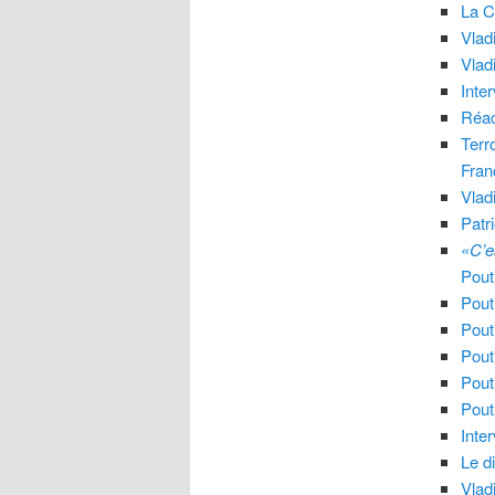
La C
Vlad
Vlad
Inte
Réac
Terr
Fran
Vlad
Patr
«C’e
Pout
Pout
Pout
Pout
Pout
Pout
Inte
Le d
Vlad