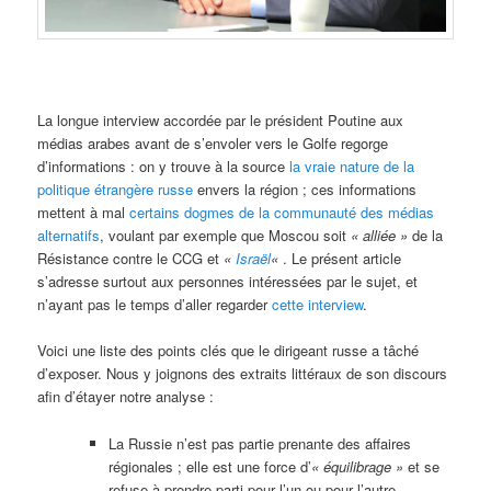
La longue interview accordée par le président Poutine aux
médias arabes avant de s’envoler vers le Golfe regorge
d’informations : on y trouve à la source
la vraie nature de la
politique étrangère russe
envers la région ; ces informations
mettent à mal
certains dogmes de la communauté des médias
alternatifs
, voulant par exemple que Moscou soit
« alliée »
de la
Résistance contre le CCG et
«
Israël
«
. Le présent article
s’adresse surtout aux personnes intéressées par le sujet, et
n’ayant pas le temps d’aller regarder
cette interview
.
Voici une liste des points clés que le dirigeant russe a tâché
d’exposer. Nous y joignons des extraits littéraux de son discours
afin d’étayer notre analyse :
La Russie n’est pas partie prenante des affaires
régionales ; elle est une force d’
« équilibrage »
et se
refuse à prendre parti pour l’un ou pour l’autre.