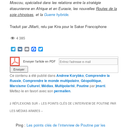
Moscou, spécialisé dans les relations entre la stratégie
étasunienne en Afrique et en Eurasie, les nouvelles
Routes de la
soie chinoises
, et la
Guerre hybride
.
Traduit par JMarti, relu par Kira pour le Saker Francophone
4 385
Telegram
VK
Email
Facebook
Twitter
Envoyer l'article en PDF
Ce contenu a été publié dans
Andrew Korybko
,
Comprendre la
Russie
,
Comprendre le monde multipolaire
,
Géopolitique
,
Marxisme Culturel
,
Médias
,
Multipolarité
,
Poutine
par
jmarti
.
Mettez-le en favori avec son
permalien
.
2 RÉFLEXIONS SUR «
LES POINTS CLÉS DE L’INTERVIEW DE POUTINE PAR
LES MÉDIAS ARABES
»
Ping :
Les points clés de l’interview de Poutine par les