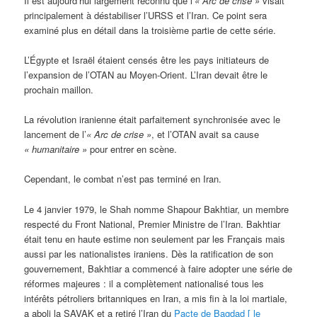
Il est aujourd’hui largement reconnu que l’
« Arc de crise »
visait
principalement à déstabiliser l’URSS et l’Iran. Ce point sera
examiné plus en détail dans la troisième partie de cette série.
L’Égypte et Israël étaient censés être les pays initiateurs de
l’expansion de l’OTAN au Moyen-Orient. L’Iran devait être le
prochain maillon.
La révolution iranienne était parfaitement synchronisée avec le
lancement de l’
« Arc de crise »
, et l’OTAN avait sa cause
« humanitaire »
pour entrer en scène.
Cependant, le combat n’est pas terminé en Iran.
Le 4 janvier 1979, le Shah nomme Shapour Bakhtiar, un membre
respecté du Front National, Premier Ministre de l’Iran. Bakhtiar
était tenu en haute estime non seulement par les Français mais
aussi par les nationalistes iraniens. Dès la ratification de son
gouvernement, Bakhtiar a commencé à faire adopter une série de
réformes majeures : il a complètement nationalisé tous les
intérêts pétroliers britanniques en Iran, a mis fin à la loi martiale,
a aboli la SAVAK et a retiré l’Iran du
Pacte de Bagdad [ le