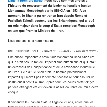
Dans la première partie
, nous nous sommes arrêtés à
l’histoire du renversement du leader nationaliste iranien
Mohammad Mosaddegh par le SIS-CIA en 1953. A ce
moment, le Shah a pu rentrer en Iran depuis Rome et
Fazlollah Zahedi, soutenu par les Britanniques, qui a joué
un rôle majeur dans le coup d’État a remplacé Mosaddegh
en tant que Premier Ministre de l’Iran.
Nous reprenons ici notre histoire.
UNE INTRODUCTION AU
« SHAH DES SHAHS »
,
« ROI DES ROIS »
Une chose importante à savoir sur Mohammad Reza Shah est
qu’il n’était pas un fan de l’impérialisme britannique et qu’il était
un défenseur de l’indépendance et de la croissance industrielle
de l’Iran. Cela dit, le Shah était un homme profondément
imparfait qui n’avait pas la fermeté nécessaire pour assurer un
destin aussi positif à l’Iran. Après tout, les coups d’état dirigés
par des étrangers étaient devenus assez courants en Iran à cette
époque.
Il deviendra le Shah en 1941, à l’âge de 22 ans, après que les
Britanniques aient forcé son père Reza Shah à s’exiler. À cette