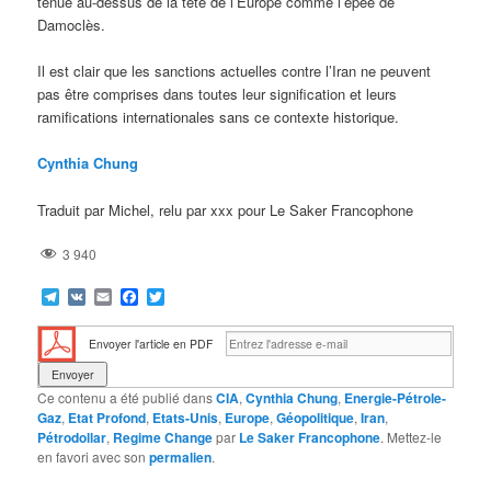
tenue au-dessus de la tête de l’Europe comme l’épée de
Damoclès.
Il est clair que les sanctions actuelles contre l’Iran ne peuvent
pas être comprises dans toutes leur signification et leurs
ramifications internationales sans ce contexte historique.
Cynthia Chung
Traduit par Michel, relu par xxx pour Le Saker Francophone
3 940
Telegram
VK
Email
Facebook
Twitter
Envoyer l'article en PDF
Ce contenu a été publié dans
CIA
,
Cynthia Chung
,
Energie-Pétrole-
Gaz
,
Etat Profond
,
Etats-Unis
,
Europe
,
Géopolitique
,
Iran
,
Pétrodollar
,
Regime Change
par
Le Saker Francophone
. Mettez-le
en favori avec son
permalien
.