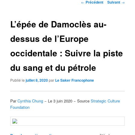
Navigation
←
Précédent
Suivant
→
des
articles
L’épée de Damoclès au-
dessus de l’Europe
occidentale : Suivre la piste
du sang et du pétrole
Publié le
juillet 8, 2020
par
Le Saker Francophone
Par
Cynthia Chung
− Le 3 juin 2020 − Source
Strategic Culture
Foundation