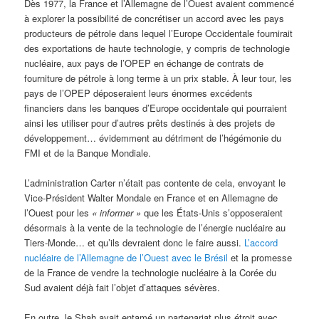
Dès 1977, la France et l’Allemagne de l’Ouest avaient commencé
à explorer la possibilité de concrétiser un accord avec les pays
producteurs de pétrole dans lequel l’Europe Occidentale fournirait
des exportations de haute technologie, y compris de technologie
nucléaire, aux pays de l’OPEP en échange de contrats de
fourniture de pétrole à long terme à un prix stable. À leur tour, les
pays de l’OPEP déposeraient leurs énormes excédents
financiers dans les banques d’Europe occidentale qui pourraient
ainsi les utiliser pour d’autres prêts destinés à des projets de
développement… évidemment au détriment de l’hégémonie du
FMI et de la Banque Mondiale.
L’administration Carter n’était pas contente de cela, envoyant le
Vice-Président Walter Mondale en France et en Allemagne de
l’Ouest pour les
« informer »
que les États-Unis s’opposeraient
désormais à la vente de la technologie de l’énergie nucléaire au
Tiers-Monde… et qu’ils devraient donc le faire aussi.
L’accord
nucléaire de l’Allemagne de l’Ouest avec le Brésil
et la promesse
de la France de vendre la technologie nucléaire à la Corée du
Sud avaient déjà fait l’objet d’attaques sévères.
En outre, le Shah avait entamé un partenariat plus étroit avec