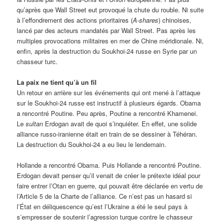
qu’après que Wall Street eut provoqué la chute du rouble. Ni suite
à l’effondrement des actions prioritaires (
A-shares
) chinoises,
lancé par des acteurs mandatés par Wall Street. Pas après les
multiples provocations militaires en mer de Chine méridionale. Ni,
enfin, après la destruction du Soukhoi-24 russe en Syrie par un
chasseur turc.
La paix ne tient qu’à un fil
Un retour en arrière sur les événements qui ont mené à l’attaque
sur le Soukhoi-24 russe est instructif à plusieurs égards. Obama
a rencontré Poutine. Peu après, Poutine a rencontré Khamenei.
Le
sultan
Erdogan avait de quoi s’inquiéter. En effet, une solide
alliance russo-iranienne était en train de se dessiner à Téhéran.
La destruction du Soukhoi-24 a eu lieu le lendemain.
Hollande a rencontré Obama. Puis Hollande a rencontré Poutine.
Erdogan devait penser qu’il venait de créer le prétexte idéal pour
faire entrer l’Otan en guerre, qui pouvait être déclarée en vertu de
l’Article 5 de la Charte de l’alliance. Ce n’est pas un hasard si
l’État en déliquescence qu’est l’Ukraine a été le seul pays à
s’empresser de soutenir l’agression turque contre le chasseur