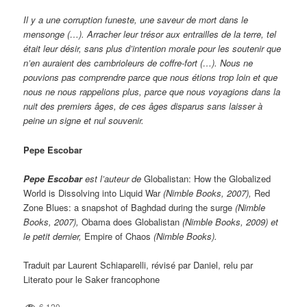
Il y a une corruption funeste, une saveur de mort dans le
mensonge (…). Arracher leur trésor aux entrailles de la terre, tel
était leur désir, sans plus d’intention morale pour les soutenir que
n’en auraient des cambrioleurs de coffre-fort (…). Nous ne
pouvions pas comprendre parce que nous étions trop loin et que
nous ne nous rappelions plus, parce que nous voyagions dans la
nuit des premiers âges, de ces âges disparus sans laisser à
peine un signe et nul souvenir.
Pepe Escobar
Pepe Escobar
est l’auteur de
Globalistan: How the Globalized
World is Dissolving into Liquid War
(Nimble Books, 2007),
Red
Zone Blues: a snapshot of Baghdad during the surge
(Nimble
Books, 2007),
Obama does Globalistan
(Nimble Books, 2009) et
le petit dernier,
Empire of Chaos
(Nimble Books).
Traduit par Laurent Schiaparelli, révisé par Daniel, relu par
Literato pour le Saker francophone
6 120