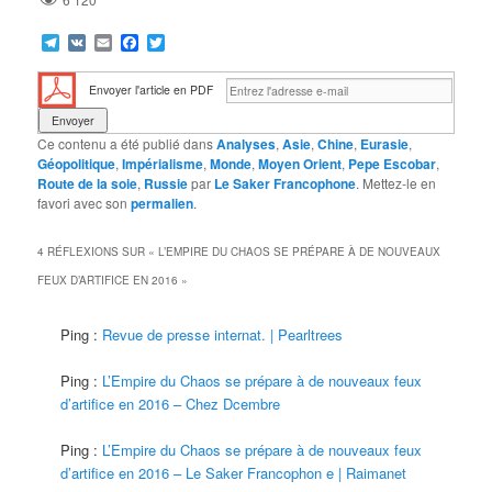
Telegram
VK
Email
Facebook
Twitter
Envoyer l'article en PDF
Ce contenu a été publié dans
Analyses
,
Asie
,
Chine
,
Eurasie
,
Géopolitique
,
Impérialisme
,
Monde
,
Moyen Orient
,
Pepe Escobar
,
Route de la soie
,
Russie
par
Le Saker Francophone
. Mettez-le en
favori avec son
permalien
.
4 RÉFLEXIONS SUR «
L’EMPIRE DU CHAOS SE PRÉPARE À DE NOUVEAUX
FEUX D’ARTIFICE EN 2016
»
Ping :
Revue de presse internat. | Pearltrees
Ping :
L’Empire du Chaos se prépare à de nouveaux feux
d’artifice en 2016 – Chez Dcembre
Ping :
L’Empire du Chaos se prépare à de nouveaux feux
d’artifice en 2016 – Le Saker Francophon e | Raimanet