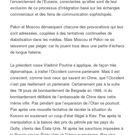
l’encerclement de l’Eurasie, conscientes qu’elles sont de leur
exclusion de ce processus d’intégration basé sur les échanges
commerciaux et des liens de communication sophistiqués.
Pékin et Moscou démasquent chacune des provocations qui leur
sont adressées, couplées à des tentatives continuelles de
diabolisation dans les médias. Mais Moscou et Pékin ne se
laisseront pas piéger, car ils jouent tous deux une partie d’échecs
de longue haleine.
Le président russe Vladimir Poutine s’applique, de façon très
diplomatique, à traiter l’Occident comme
partenaire
. Mais il est
conscient, comme tous ceux qui savent en Chine, que l’Occident
n’est pas réellement un
partenaire
. Certainement pas à la suite
des 78 jours de bombardement de Belgrade en 1999, ni du
bombardement délibéré de l’ambassade de Chine dans cette
même ville. Pas pendant que l’expansion de l’Otan se poursuit.
Pas après une nouvelle tentative de recréer la situation du
Kosovo en soutenant un coup d’état illégal à Kiev. Pas après la
manipulation à la baisse des prix du pétrole par les pays du
Golfe, clients des États-Unis. Ni après les sanctions imposées à
la Russie par les États-Unis et l’Union européenne. Pas plus