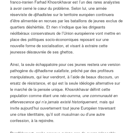
franco-iranien Farhad Khosrokhavar est l’un des rares analystes
à avoir cerné le cœur du problème. Selon lui, une armée
réserviste de
djihadistes
sur le territoire européen continuera
d’être alimentée en recrues par les bataillons de jeunes exclus de
quartiers déshérités. Et rien n’indique que les dirigeants
néolibéraux conservateurs de l’Union européenne vont mettre en
place des politiques socio-économiques reposant sur une
nouvelle forme de socialisation, et visant à extraire cette
jeunesse désœuvrée de ses ghettos.
Ainsi, la seule échappatoire pour ces jeunes restera une version
pathogène du
djihadisme salafiste
, prêché par des profiteurs
manipulateurs, qui leur vendront, à l’aide de beaux discours, un
ersatz de résistance, et qui est la seule idéologie alternative sur
le marché de la pensée unique. Khosrokhavar définit cette
population comme étant une
néo-oumma, une communauté en
effervescence qui n’a jamais existé historiquement
, mais qui
invite aujourd’hui ouvertement tout jeune Européen traversant
une crise identitaire, qu’il soit musulman ou d’une autre
confession, à la rejoindre.