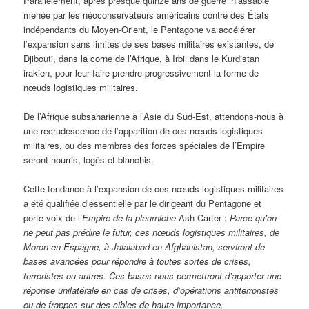
Parallèlement, après presque quinze ans de guerre inlassable
menée par les néoconservateurs américains contre des États
indépendants du Moyen-Orient, le Pentagone va accélérer
l’expansion sans limites de ses bases militaires existantes, de
Djibouti, dans la corne de l’Afrique, à Irbil dans le Kurdistan
irakien, pour leur faire prendre progressivement la forme de
nœuds logistiques militaires.
De l’Afrique subsaharienne à l’Asie du Sud-Est, attendons-nous à
une recrudescence de l’apparition de ces nœuds logistiques
militaires, ou des membres des forces spéciales de l’Empire
seront nourris, logés et blanchis.
Cette tendance à l’expansion de ces nœuds logistiques militaires
a été qualifiée d’essentielle par le dirigeant du Pentagone et
porte-voix de l’
Empire de la pleurniche
Ash Carter :
Parce qu’on
ne peut pas prédire le futur, ces nœuds logistiques militaires, de
Moron en Espagne, à Jalalabad en Afghanistan, serviront de
bases avancées pour répondre à toutes sortes de crises,
terroristes ou autres. Ces bases nous permettront d’apporter une
réponse unilatérale en cas de crises, d’opérations antiterroristes
ou de frappes sur des cibles de haute importance.