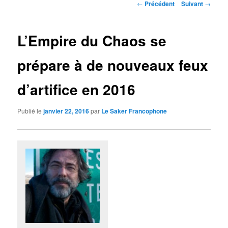
Navigation
←
Précédent
Suivant
→
des
articles
L’Empire du Chaos se
prépare à de nouveaux feux
d’artifice en 2016
Publié le
janvier 22, 2016
par
Le Saker Francophone