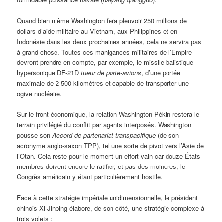
Quand bien même Washington fera pleuvoir 250 millions de
dollars d’aide militaire au Vietnam, aux Philippines et en
Indonésie dans les deux prochaines années, cela ne servira pas
à grand-chose. Toutes ces manigances militaires de l’Empire
devront prendre en compte, par exemple, le missile balistique
hypersonique DF-21D
tueur de porte-avions
, d’une portée
maximale de 2 500 kilomètres et capable de transporter une
ogive nucléaire.
Sur le front économique, la relation Washington-Pékin restera le
terrain privilégié du conflit par agents interposés. Washington
pousse son
Accord de partenariat transpacifique
(de son
acronyme anglo-saxon TPP), tel une sorte de pivot vers l’Asie de
l’Otan. Cela reste pour le moment un effort vain car douze États
membres doivent encore le ratifier, et pas des moindres, le
Congrès américain y étant particulièrement hostile.
Face à cette stratégie impériale unidimensionnelle, le président
chinois Xi Jinping élabore, de son côté, une stratégie complexe à
trois volets :