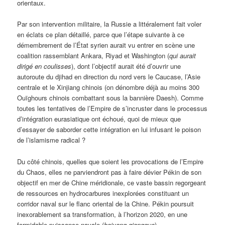
orientaux.
Par son intervention militaire, la Russie a littéralement fait voler
en éclats ce plan détaillé, parce que l’étape suivante à ce
démembrement de l’État syrien aurait vu entrer en scène une
coalition rassemblant Ankara, Riyad et Washington (
qui aurait
dirigé en coulisses
), dont l’objectif aurait été d’ouvrir une
autoroute du djihad en direction du nord vers le Caucase, l’Asie
centrale et le Xinjiang chinois (on dénombre déjà au moins 300
Ouïghours chinois combattant sous la bannière Daesh). Comme
toutes les tentatives de l’Empire de s’incruster dans le processus
d’intégration eurasiatique ont échoué, quoi de mieux que
d’essayer de saborder cette intégration en lui infusant le poison
de l’islamisme radical ?
Du côté chinois, quelles que soient les provocations de l’Empire
du Chaos, elles ne parviendront pas à faire dévier Pékin de son
objectif en mer de Chine méridionale, ce vaste bassin regorgeant
de ressources en hydrocarbures inexplorées constituant un
corridor naval sur le flanc oriental de la Chine. Pékin poursuit
inexorablement sa transformation, à l’horizon 2020, en une
formidable puissance navale (
haiyang qiangguo
).