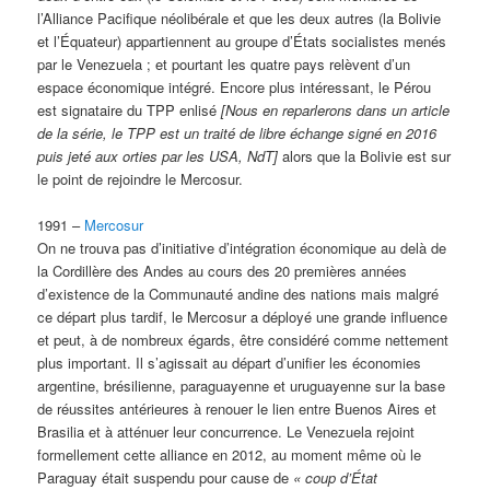
l’Alliance Pacifique néolibérale et que les deux autres (la Bolivie
et l’Équateur) appartiennent au groupe d’États socialistes menés
par le Venezuela ; et pourtant les quatre pays relèvent d’un
espace économique intégré. Encore plus intéressant, le Pérou
est signataire du TPP enlisé
[Nous en reparlerons dans un article
de la série, le TPP est un traité de libre échange signé en 2016
puis jeté aux orties par les USA, NdT]
alors que la Bolivie est sur
le point de rejoindre le Mercosur.
1991 –
Mercosur
On ne trouva pas d’initiative d’intégration économique au delà de
la Cordillère des Andes au cours des 20 premières années
d’existence de la Communauté andine des nations mais malgré
ce départ plus tardif, le Mercosur a déployé une grande influence
et peut, à de nombreux égards, être considéré comme nettement
plus important. Il s’agissait au départ d’unifier les économies
argentine, brésilienne, paraguayenne et uruguayenne sur la base
de réussites antérieures à renouer le lien entre Buenos Aires et
Brasilia et à atténuer leur concurrence. Le Venezuela rejoint
formellement cette alliance en 2012, au moment même où le
Paraguay était suspendu pour cause de
«
coup d’État