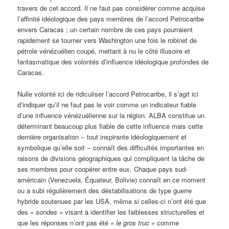
travers de cet accord. Il ne faut pas considérer comme acquise
l’affinité idéologique des pays membres de l’accord Petrocaribe
envers Caracas ; un certain nombre de ces pays pourraient
rapidement se tourner vers Washington une fois le robinet de
pétrole vénézuélien coupé, mettant à nu le côté illusoire et
fantasmatique des volontés d’influence idéologique profondes de
Caracas.
Nulle volonté ici de ridiculiser l’accord Petrocaribe, il s’agit ici
d’indiquer qu’il ne faut pas le voir comme un indicateur fiable
d’une influence vénézuélienne sur la région. ALBA constitue un
déterminant beaucoup plus fiable de cette influence mais cette
dernière organisation − tout inspirante idéologiquement et
symbolique qu’elle soit − connaît des difficultés importantes en
raisons de divisions géographiques qui compliquent la tâche de
ses membres pour coopérer entre eux. Chaque pays sud-
américain (Venezuela, Équateur, Bolivie) connaît en ce moment
ou a subi régulièrement des déstabilisations de type guerre
hybride soutenues par les USA, même si celles-ci n’ont été que
des
«
sondes »
visant à identifier les faiblesses structurelles et
que les réponses n’ont pas été
«
le gros truc »
comme