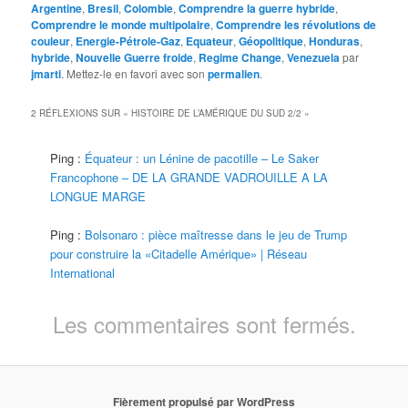
Argentine
,
Bresil
,
Colombie
,
Comprendre la guerre hybride
,
Comprendre le monde multipolaire
,
Comprendre les révolutions de
couleur
,
Energie-Pétrole-Gaz
,
Equateur
,
Géopolitique
,
Honduras
,
hybride
,
Nouvelle Guerre froide
,
Regime Change
,
Venezuela
par
jmarti
. Mettez-le en favori avec son
permalien
.
2 RÉFLEXIONS SUR «
HISTOIRE DE L’AMÉRIQUE DU SUD 2/2
»
Ping :
Équateur : un Lénine de pacotille – Le Saker
Francophone – DE LA GRANDE VADROUILLE A LA
LONGUE MARGE
Ping :
Bolsonaro : pièce maîtresse dans le jeu de Trump
pour construire la «Citadelle Amérique» | Réseau
International
Les commentaires sont fermés.
Fièrement propulsé par WordPress