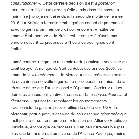
constitutionnel »
. Cette dernière décision s’est
a posteriori
montrée ultra-litigieuse parce qu’elle a mis dans l’impasse la
mainmise [nord-]américaine dans la seconde moitié de l’année
2016. La Bolivie a formellement signé un accord de partenariat
avec l’organisation mais celui-ci doit encore être ratifié par
chaque État membre et le Brésil est le dernier à n’avoir pas
encore souscrit au processus à l’heure où ces lignes sont
écrites.
Lancé comme intégration multipolaire du populisme socialiste qui
avait balayé l’Amérique du Sud au début des années 2000, au
cours de la
« m
arée rose »,
le Mercosur est à présent en passe
de devenir une nouvelle organisation néolibérale, en raison de la
réussite de ce que l’auteur appelle l’Opération Condor 2.0. Les
dernières années ont vu divers coups d’État
«
constitutionnels
et
électoraux »
qui ont fait remplacer les gouvernements
traditionnels de gauche par des alliés de droite des USA. Le
Mercosur, petit à petit, s’est vidé de son essence géostratégique
multipolaire et se transforme en extension de l’Alliance Pacifique
unipolaire, encore que ce processus n’ait rien d’irréversible (pas
plus que la transformation inverse de l’Alliance Pacifique, moins