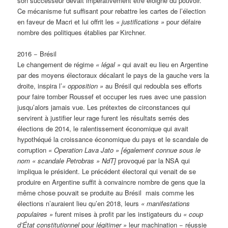
son successeur devait impérativement être éloigné du pouvoir.
Ce mécanisme fut suffisant pour rebattre les cartes de l’élection
en faveur de Macri et lui offrit les
«
justifications »
pour défaire
nombre des politiques établies par Kirchner.
2016 − Brésil
Le changement de régime
«
légal »
qui avait eu lieu en Argentine
par des moyens électoraux décalant le pays de la gauche vers la
droite, inspira l’
«
opposition »
au Brésil qui redoubla ses efforts
pour faire tomber Roussef et occuper les rues avec une passion
jusqu’alors jamais vue. Les prétextes de circonstances qui
servirent à justifier leur rage furent les résultats serrés des
élections de 2014, le ralentissement économique qui avait
hypothéqué la croissance économique du pays et le scandale de
corruption
«
Operation Lava Jato »
[également connue sous le
nom « scandale Petrobras » NdT]
provoqué par la NSA qui
impliqua le président. Le précédent électoral qui venait de se
produire en Argentine suffit à convaincre nombre de gens que la
même chose pouvait se produite au Brésil mais comme les
élections n’auraient lieu qu’en 2018, leurs
«
manifestations
populaires »
furent mises à profit par les instigateurs du
«
coup
d’État constitutionnel
pour
légitimer »
leur machination − réussie