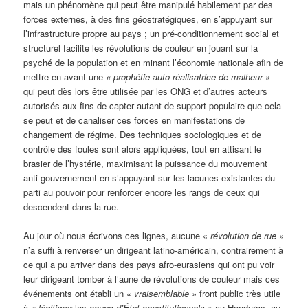
mais un phénomène qui peut être manipulé habilement par des
forces externes, à des fins géostratégiques, en s’appuyant sur
l’infrastructure propre au pays ; un pré-conditionnement social et
structurel facilite les révolutions de couleur en jouant sur la
psyché de la population et en minant l’économie nationale afin de
mettre en avant une
«
prophétie auto-réalisatrice de malheur »
qui peut dès lors être utilisée par les ONG et d’autres acteurs
autorisés aux fins de capter autant de support populaire que cela
se peut et de canaliser ces forces en manifestations de
changement de régime. Des techniques sociologiques et de
contrôle des foules sont alors appliquées, tout en attisant le
brasier de l’hystérie, maximisant la puissance du mouvement
anti-gouvernement en s’appuyant sur les lacunes existantes du
parti au pouvoir pour renforcer encore les rangs de ceux qui
descendent dans la rue.
Au jour où nous écrivons ces lignes, aucune «
révolution de rue »
n’a suffi à renverser un dirigeant latino-américain, contrairement à
ce qui a pu arriver dans des pays afro-eurasiens qui ont pu voir
leur dirigeant tomber à l’aune de révolutions de couleur mais ces
événements ont établi un
«
vraisemblable »
front public très utile
à
«
légitimer
les
coups d’État constitutionnels »
au Honduras, au