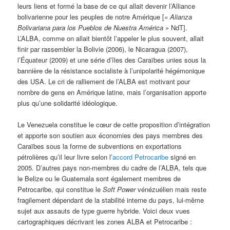
leurs liens et formé la base de ce qui allait devenir l’Alliance
bolivarienne pour les peuples de notre Amérique [
«
Alianza
Bolivariana para los Pueblos de Nuestra América »
NdT].
L’ALBA, comme on allait bientôt l’appeler le plus souvent, allait
finir par rassembler la Bolivie (2006), le Nicaragua (2007),
l’Équateur (2009) et une série d’îles des Caraïbes unies sous la
bannière de la résistance socialiste à l’unipolarité hégémonique
des USA. Le cri de ralliement de l’ALBA est motivant pour
nombre de gens en Amérique latine, mais l’organisation apporte
plus qu’une solidarité idéologique.
Le Venezuela constitue le cœur de cette proposition d’intégration
et apporte son soutien aux économies des pays membres des
Caraïbes sous la forme de subventions en exportations
pétrolières qu’il leur livre selon l’
accord Petrocaribe
signé en
2005. D’autres pays non-membres du cadre de l’ALBA, tels que
le Belize ou le Guatemala sont également membres de
Petrocaribe, qui constitue le
Soft Power
vénézuélien mais reste
fragilement dépendant de la stabilité interne du pays, lui-même
sujet aux assauts de type guerre hybride. Voici deux vues
cartographiques décrivant les zones ALBA et Petrocaribe :