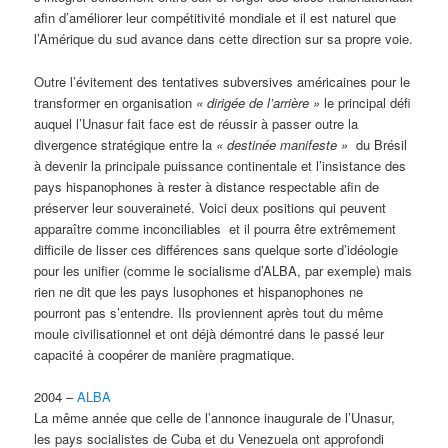
afin d’améliorer leur compétitivité mondiale et il est naturel que
l’Amérique du sud avance dans cette direction sur sa propre voie.
Outre l’évitement des tentatives subversives américaines pour le
transformer en organisation
«
dirigée de l’arrière »
le principal défi
auquel l’Unasur fait face est de réussir à passer outre la
divergence stratégique entre la
«
destinée manifeste »
du Brésil
à devenir la principale puissance continentale et l’insistance des
pays hispanophones à rester à distance respectable afin de
préserver leur souveraineté. Voici deux positions qui peuvent
apparaître comme inconciliables et il pourra être extrêmement
difficile de lisser ces différences sans quelque sorte d’idéologie
pour les unifier (comme le socialisme d’ALBA, par exemple) mais
rien ne dit que les pays lusophones et hispanophones ne
pourront pas s’entendre. Ils proviennent après tout du même
moule civilisationnel et ont déjà démontré dans le passé leur
capacité à coopérer de manière pragmatique.
2004 –
ALBA
La même année que celle de l’annonce inaugurale de l’Unasur,
les pays socialistes de Cuba et du Venezuela ont approfondi