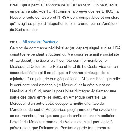
Brésil, qui a permis l’annonce de TORR en 2015. On peut, sous
un certain angle, voir TORR comme la preuve que les BRICS, la
Nouvelle route de la soie et l’IIRSA sont compatibles et conclure
qu’il s’agit du projet d’intégration le plus prometteur en Amérique
du Sud à ce jour.
2012 –
Alliance du Pacifique
Ce bloc de commerce néolibéral et (au départ) aligné sur les USA
constitue le pendant structurel du Mercosur estampillé socialiste
et (au départ) multipolaire ; il compte comme membres le
Mexique, la Colombie, le Pérou et le Chili. Le Costa Rica est en
cours d’adhésion et il se dit que le Panama envisage de le
rejoindre. D’un point de vue géopolitique, l’Alliance Pacifique relie
le continent nord-américain (le Mexique) et la côte ouest de
l’Amérique du Sud, avec la possibilité d’intégrer également une
partie des pays entre les deux, en Amérique centrale. Le
Mercosur, d’un autre côté, occupe la moitié orientale de
l’Amérique du sud et Petrocaribe, programme du Venezuela qui
en est membre, implique une grande partie du bassin caribéen.
L’avenir du Mercosur comme du Venezuela n’est pas facile à
prévoir alors que l’Alliance du Pacifique garde fermement sa