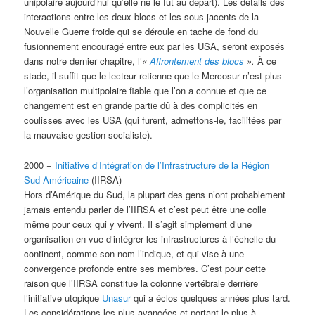
unipolaire aujourd’hui qu’elle ne le fut au départ). Les détails des
interactions entre les deux blocs et les sous-jacents de la
Nouvelle Guerre froide qui se déroule en tache de fond du
fusionnement encouragé entre eux par les USA, seront exposés
dans notre dernier chapitre, l’
«
Affrontement des blocs
».
À ce
stade, il suffit que le lecteur retienne que le Mercosur n’est plus
l’organisation multipolaire fiable que l’on a connue et que ce
changement est en grande partie dû à des complicités en
coulisses avec les USA (qui furent, admettons-le, facilitées par
la mauvaise gestion socialiste).
2000 −
Initiative d’Intégration de l’Infrastructure de la Région
Sud-Américaine
(IIRSA)
Hors d’Amérique du Sud, la plupart des gens n’ont probablement
jamais entendu parler de l’IIRSA et c’est peut être une colle
même pour ceux qui y vivent. Il s’agit simplement d’une
organisation en vue d’intégrer les infrastructures à l’échelle du
continent, comme son nom l’indique, et qui vise à une
convergence profonde entre ses membres. C’est pour cette
raison que l’IIRSA constitue la colonne vertébrale derrière
l’initiative utopique
Unasur
qui a éclos quelques années plus tard.
Les considérations les plus avancées et portant le plus à