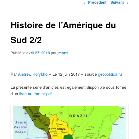
Navigation
←
Précédent
Suivant
→
des
articles
Histoire de l’Amérique du
Sud 2/2
Publié le
avril 27, 2018
par
jmarti
Par
Andrew Korybko
− Le 12 juin 2017 − source
geopolitica.ru
La présente série d’articles est également disponible sous forme
d’un
livre au format pdf
.