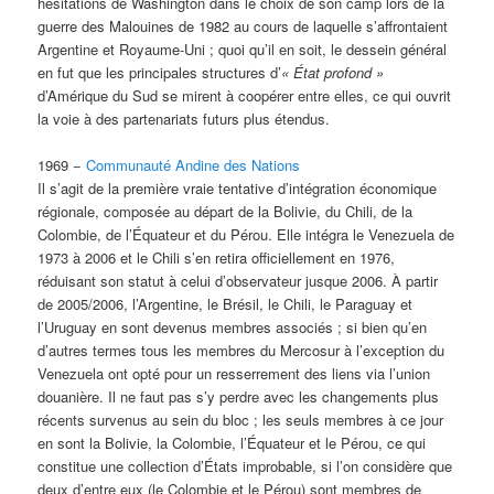
hésitations de Washington dans le choix de son camp lors de la
guerre des Malouines de 1982 au cours de laquelle s’affrontaient
Argentine et Royaume-Uni ; quoi qu’il en soit, le dessein général
en fut que les principales structures d’
« É
tat profond »
d’Amérique du Sud se mirent à coopérer entre elles, ce qui ouvrit
la voie à des partenariats futurs plus étendus.
1969 −
Communauté Andine des Nations
Il s’agit de la première vraie tentative d’intégration économique
régionale, composée au départ de la Bolivie, du Chili, de la
Colombie, de l’Équateur et du Pérou. Elle intégra le Venezuela de
1973 à 2006 et le Chili s’en retira officiellement en 1976,
réduisant son statut à celui d’observateur jusque 2006. À partir
de 2005/2006, l’Argentine, le Brésil, le Chili, le Paraguay et
l’Uruguay en sont devenus membres associés ; si bien qu’en
d’autres termes tous les membres du Mercosur à l’exception du
Venezuela ont opté pour un resserrement des liens via l’union
douanière. Il ne faut pas s’y perdre avec les changements plus
récents survenus au sein du bloc ; les seuls membres à ce jour
en sont la Bolivie, la Colombie, l’Équateur et le Pérou, ce qui
constitue une collection d’États improbable, si l’on considère que
deux d’entre eux (le Colombie et le Pérou) sont membres de