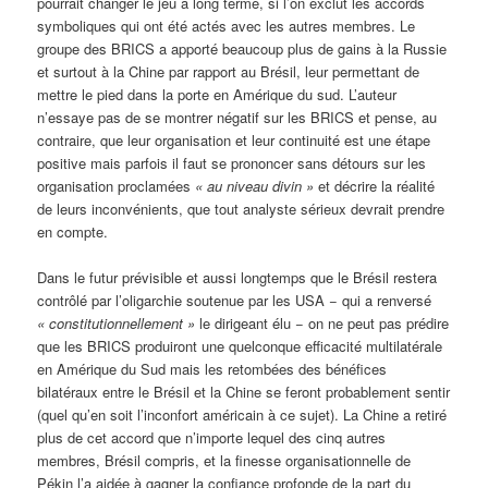
pourrait changer le jeu à long terme, si l’on exclut les accords
symboliques qui ont été actés avec les autres membres. Le
groupe des BRICS a apporté beaucoup plus de gains à la Russie
et surtout à la Chine par rapport au Brésil, leur permettant de
mettre le pied dans la porte en Amérique du sud. L’auteur
n’essaye pas de se montrer négatif sur les BRICS et pense, au
contraire, que leur organisation et leur continuité est une étape
positive mais parfois il faut se prononcer sans détours sur les
organisation proclamées
«
au niveau divin »
et décrire la réalité
de leurs inconvénients, que tout analyste sérieux devrait prendre
en compte.
Dans le futur prévisible et aussi longtemps que le Brésil restera
contrôlé par l’oligarchie soutenue par les USA − qui a renversé
«
constitutionnellement »
le dirigeant élu − on ne peut pas prédire
que les BRICS produiront une quelconque efficacité multilatérale
en Amérique du Sud mais les retombées des bénéfices
bilatéraux entre le Brésil et la Chine se feront probablement sentir
(quel qu’en soit l’inconfort américain à ce sujet). La Chine a retiré
plus de cet accord que n’importe lequel des cinq autres
membres, Brésil compris, et la finesse organisationnelle de
Pékin l’a aidée à gagner la confiance profonde de la part du