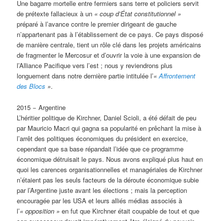
Une bagarre mortelle entre fermiers sans terre et policiers servit
de prétexte fallacieux à un
«
coup d’État constitutionnel »
préparé à l’avance contre le premier dirigeant de gauche
n’appartenant pas à l’établissement de ce pays. Ce pays disposé
de manière centrale, tient un rôle clé dans les projets américains
de fragmenter le Mercosur et d’ouvrir la voie à une expansion de
l’Alliance Pacifique vers l’est ; nous y reviendrons plus
longuement dans notre dernière partie intitulée l’
«
Affrontement
des Blocs
»
.
2015 − Argentine
L’héritier politique de Kirchner, Daniel Scioli, a été défait de peu
par Mauricio Macri qui gagna sa popularité en prêchant la mise à
l’arrêt des politiques économiques du président en exercice,
cependant que sa base répandait l’idée que ce programme
économique détruisait le pays. Nous avons expliqué plus haut en
quoi les carences organisationnelles et managériales de Kirchner
n’étaient pas les seuls facteurs de la déroute économique subie
par l’Argentine juste avant les élections ; mais la perception
encouragée par les USA et leurs alliés médias associés à
l’
«
opposition »
en fut que Kirchner était coupable de tout et que