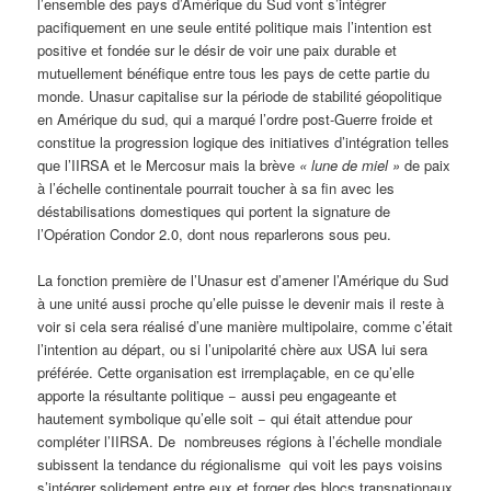
l’ensemble des pays d’Amérique du Sud vont s’intégrer
pacifiquement en une seule entité politique mais l’intention est
positive et fondée sur le désir de voir une paix durable et
mutuellement bénéfique entre tous les pays de cette partie du
monde. Unasur capitalise sur la période de stabilité géopolitique
en Amérique du sud, qui a marqué l’ordre post-Guerre froide et
constitue la progression logique des initiatives d’intégration telles
que l’IIRSA et le Mercosur mais la brève
«
lune de miel »
de paix
à l’échelle continentale pourrait toucher à sa fin avec les
déstabilisations domestiques qui portent la signature de
l’Opération Condor 2.0, dont nous reparlerons sous peu.
La fonction première de l’Unasur est d’amener l’Amérique du Sud
à une unité aussi proche qu’elle puisse le devenir mais il reste à
voir si cela sera réalisé d’une manière multipolaire, comme c’était
l’intention au départ, ou si l’unipolarité chère aux USA lui sera
préférée. Cette organisation est irremplaçable, en ce qu’elle
apporte la résultante politique − aussi peu engageante et
hautement symbolique qu’elle soit − qui était attendue pour
compléter l’IIRSA. De nombreuses régions à l’échelle mondiale
subissent la tendance du régionalisme qui voit les pays voisins
s’intégrer solidement entre eux et forger des blocs transnationaux