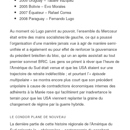
2005 Uruguay – Tabare Vazquez
2005 Bolivie – Evo Morales
2007 Équateur – Rafael Correa
2008 Paraguay – Fernando Lugo
Au moment où Lugo parvint au pouvoir, l’ensemble du Mercosur
était entre des mains socialistes/de gauche, ce qui a poussé
l’organisation d’une manière jamais vue à agir de manière semi-
unifiée et a également eu pour effet de renforcer la gouvernance
du président brésilien du bloc, qui un an après assistait au tout
premier sommet BRIC. Les gens se prirent à rêver que l’heure de
l’Amérique du Sud était venue et que les USA étaient sur une
trajectoire de retraite indéfectible ; et pourtant l’
«
épisode
multipolaire »
se montra encore plus court que son précédent
unipolaire à cause de contradictions économiques internes des
adhérents à la Marée rose qui facilitèrent par inadvertance le
terrain pour que les USA viennent replanter la graine du
changement de régime par la guerre hybride.
LE CONDOR PLANE DE NOUVEAU
La dernière partie de cette histoire régionale de l’Amérique du
Sud présente le
«
phénomène »
contemporain du penchant