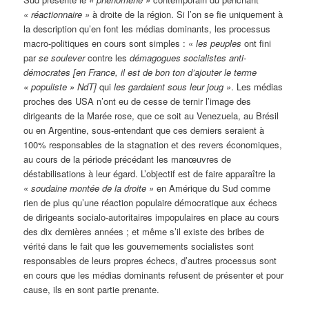
«
réactionnaire »
à droite de la région. Si l’on se fie uniquement à
la description qu’en font les médias dominants, les processus
macro-politiques en cours sont simples : «
les peuples
ont fini
par
se soulever
contre les
démagogues socialistes anti-
démocrates [en France, il est de bon ton d’ajouter le terme
« populiste » NdT]
qui
les gardaient sous leur joug »
. Les médias
proches des USA n’ont eu de cesse de ternir l’image des
dirigeants de la Marée rose, que ce soit au Venezuela, au Brésil
ou en Argentine, sous-entendant que ces derniers seraient à
100% responsables de la stagnation et des revers économiques,
au cours de la période précédant les manœuvres de
déstabilisations à leur égard. L’objectif est de faire apparaître la
«
soudaine montée de la droite »
en Amérique du Sud comme
rien de plus qu’une réaction populaire démocratique aux échecs
de dirigeants socialo-autoritaires impopulaires en place au cours
des dix dernières années ; et même s’il existe des bribes de
vérité dans le fait que les gouvernements socialistes sont
responsables de leurs propres échecs, d’autres processus sont
en cours que les médias dominants refusent de présenter et pour
cause, ils en sont partie prenante.