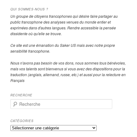
QUI SOMMES-NOUS ?
Un groupe de citoyens francophones qui désire faire partager au
public francophone des analyses venues du monde entier et
exprimées dans d'autres langues. Rendre accessible la pensée
dissidente où qu'elle se trouve.
Ce site est une émanation du Saker US mais avec notre propre
sensibilité francophone.
Nous n'avons pas besoin de vos dons, nous sommes tous bénévoles,
mais vos talents sont bienvenus si vous avez des dispositions pour la
traduction (anglais, allemand, russe, etc.) et aussi pour la relecture en
Français
RECHERCHE
R
e
c
h
CATÉGORIES
e
Catégories
r
c