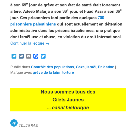
e
à son 69
jour de grève et son état de santé était fortement
e
e
altéré, Adeeb Mafarja à son 38
jour, et Fuad Assi à son 36
jour. Ces prisonniers font partie des quelques
700
prisonniers palestiniens
qui sont actuellement en détention
administrative dans les prisons israéliennes, une pratique
dont Israël use et abuse, en violation du droit international.
Continuer la lecture
→
Telegram
VK
Email
Facebook
Twitter
Publié dans
Contrôle des populations
,
Gaza
,
Israël
,
Palestine
|
Marqué avec
grève de la faim
,
torture
Nous sommes tous des
Gilets Jaunes
... canal historique
TELEGRAM