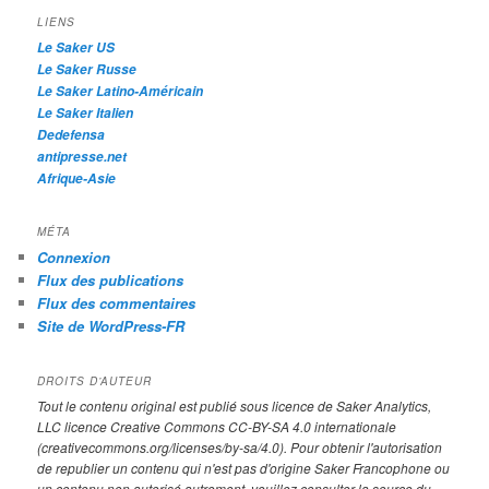
h
LIENS
e
Le Saker US
Le Saker Russe
Le Saker Latino-Américain
Le Saker Italien
Dedefensa
antipresse.net
Afrique-Asie
MÉTA
Connexion
Flux des publications
Flux des commentaires
Site de WordPress-FR
DROITS D’AUTEUR
Tout le contenu original est publié sous licence de Saker Analytics,
LLC licence Creative Commons CC-BY-SA 4.0 internationale
(creativecommons.org/licenses/by-sa/4.0). Pour obtenir l'autorisation
de republier un contenu qui n'est pas d'origine Saker Francophone ou
un contenu non autorisé autrement, veuillez consulter la source du