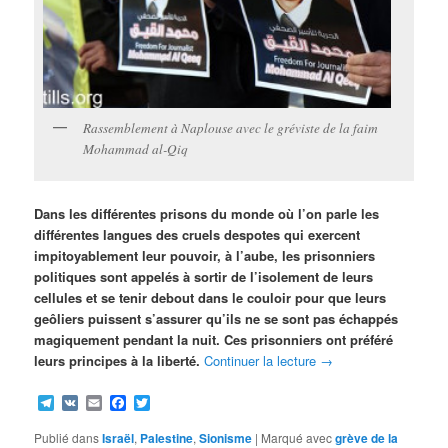
Rassemblement à Naplouse avec le gréviste de la faim
Mohammad al-Qiq
Dans les différentes prisons du monde où l’on parle les
différentes langues des cruels despotes qui exercent
impitoyablement leur pouvoir, à l’aube, les prisonniers
politiques sont appelés à sortir de l’isolement de leurs
cellules et se tenir debout dans le couloir pour que leurs
geôliers puissent s’assurer qu’ils ne se sont pas échappés
magiquement pendant la nuit. Ces prisonniers ont préféré
leurs principes à la liberté.
Continuer la lecture
→
Telegram
VK
Email
Facebook
Twitter
Publié dans
Israël
,
Palestine
,
Sionisme
|
Marqué avec
grève de la