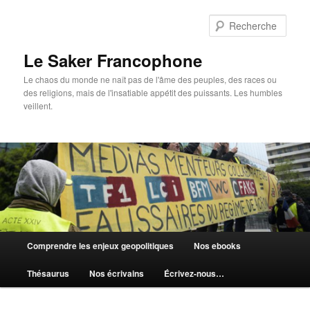
Aller
Aller
au
au
Rech
contenu
contenu
principal
secondaire
Le Saker Francophone
Le chaos du monde ne naît pas de l'âme des peuples, des races ou
des religions, mais de l'insatiable appétit des puissants. Les humbles
veillent.
Menu
Comprendre les enjeux geopolitiques
Nos ebooks
principal
Thésaurus
Nos écrivains
Écrivez-nous…