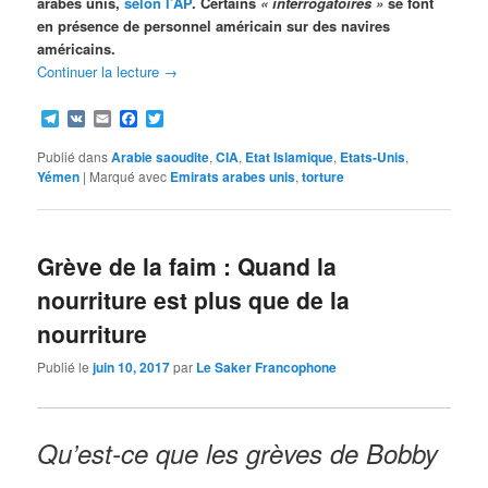
arabes unis,
selon l’AP
. Certains
« interrogatoires »
se font
en présence de personnel américain sur des navires
américains.
Continuer la lecture
→
Telegram
VK
Email
Facebook
Twitter
Publié dans
Arabie saoudite
,
CIA
,
Etat Islamique
,
Etats-Unis
,
Yémen
|
Marqué avec
Emirats arabes unis
,
torture
Grève de la faim : Quand la
nourriture est plus que de la
nourriture
Publié le
juin 10, 2017
par
Le Saker Francophone
Qu’est-ce que les grèves de Bobby