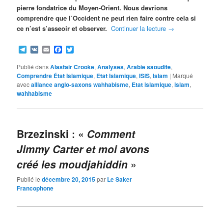
pierre fondatrice du Moyen-Orient. Nous devrions
comprendre que l’Occident ne peut rien faire contre cela si
ce n’est s’asseoir et observer.
Continuer la lecture
→
Telegram
VK
Email
Facebook
Twitter
Publié dans
Alastair Crooke
,
Analyses
,
Arabie saoudite
,
Comprendre État Islamique
,
Etat Islamique
,
ISIS
,
Islam
|
Marqué
avec
alliance anglo-saxons wahhabisme
,
Etat islamique
,
islam
,
wahhabisme
Brzezinski : «
Comment
Jimmy Carter et moi avons
créé les moudjahiddin
»
Publié le
décembre 20, 2015
par
Le Saker
Francophone