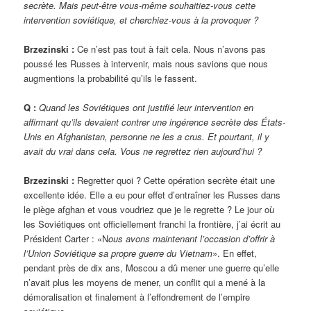
secrète. Mais peut-être vous-même souhaitiez-vous cette
intervention soviétique, et cherchiez-vous à la provoquer ?
Brzezinski :
Ce n’est pas tout à fait cela. Nous n’avons pas
poussé les Russes à intervenir, mais nous savions que nous
augmentions la probabilité qu’ils le fassent.
Q :
Quand les Soviétiques ont justifié leur intervention en
affirmant qu’ils devaient contrer une ingérence secrète des États-
Unis en Afghanistan, personne ne les a crus. Et pourtant, il y
avait du vrai dans cela. Vous ne regrettez rien aujourd’hui ?
Brzezinski :
Regretter quoi ? Cette opération secrète était une
excellente idée. Elle a eu pour effet d’entraîner les Russes dans
le piège afghan et vous voudriez que je le regrette ? Le jour où
les Soviétiques ont officiellement franchi la frontière, j’ai écrit au
Président Carter : «N
ous avons maintenant l’occasion d’offrir à
l’Union Soviétique sa propre guerre du Vietnam
». En effet,
pendant près de dix ans, Moscou a dû mener une guerre qu’elle
n’avait plus les moyens de mener, un conflit qui a mené à la
démoralisation et finalement à l’effondrement de l’empire