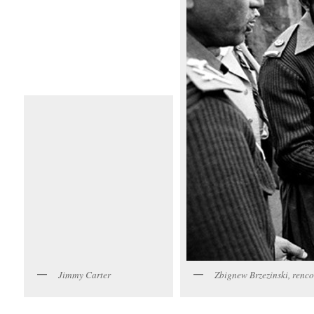
Jimmy Carter
Zbignew Brzezinski, renc