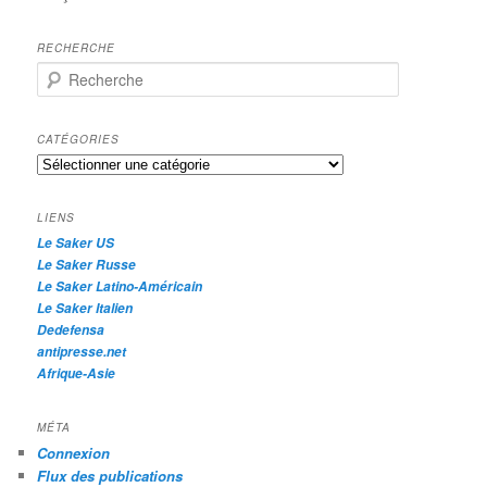
RECHERCHE
R
e
c
h
CATÉGORIES
e
Catégories
r
c
h
LIENS
e
Le Saker US
Le Saker Russe
Le Saker Latino-Américain
Le Saker Italien
Dedefensa
antipresse.net
Afrique-Asie
MÉTA
Connexion
Flux des publications