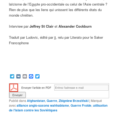
laïcisme de l’Egypte pro-occidentale ou celui de l’Asie centrale ?
Rien de plus que les liens qui unissent les différents états du
monde chrétien.
Interview par
Jeffrey St Clair
et
Alexander Cockburn
Traduit par Ludovic, édité par jj, relu par Literato pour le Saker
Francophone
Telegram
VK
Email
Facebook
Twitter
Envoyer l'article en PDF
Publié dans
Afghanistan
,
Guerre
,
Zbigniew Brzeziński
|
Marqué
avec
alliance anglo-saxons wahhabisme
,
Guerre Froide
,
utilisation
de l'islam contre les Soviétiques