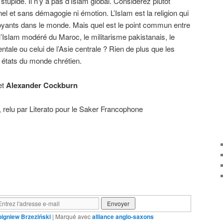
 stupide. Il n’y a pas d’Islam global. Considérez plutôt
nel et sans démagogie ni émotion. L’Islam est la religion qui
royants dans le monde. Mais quel est le point commun entre
’Islam modéré du Maroc, le militarisme pakistanais, le
ntale ou celui de l’Asie centrale ? Rien de plus que les
ts états du monde chrétien.
et
Alexander Cockburn
j, relu par Literato pour le Saker Francophone
bigniew Brzeziński
|
Marqué avec
alliance anglo-saxons