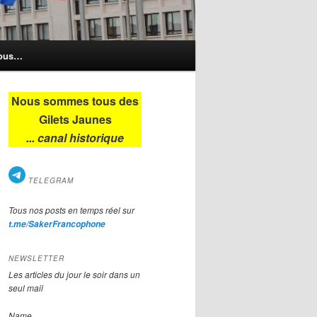
nous…
Nous sommes tous des
Gilets Jaunes
... canal historique
TELEGRAM
Tous nos posts en temps réel sur
t.me/SakerFrancophone
NEWSLETTER
Les articles du jour le soir dans un
seul mail
Name