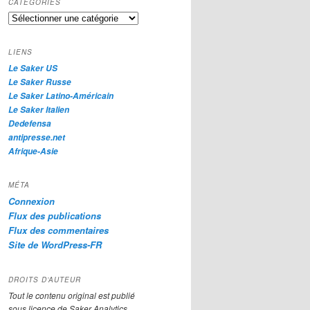
CATÉGORIES
e
Catégories
r
c
h
LIENS
e
Le Saker US
Le Saker Russe
Le Saker Latino-Américain
Le Saker Italien
Dedefensa
antipresse.net
Afrique-Asie
MÉTA
Connexion
Flux des publications
Flux des commentaires
Site de WordPress-FR
DROITS D’AUTEUR
Tout le contenu original est publié
sous licence de Saker Analytics,