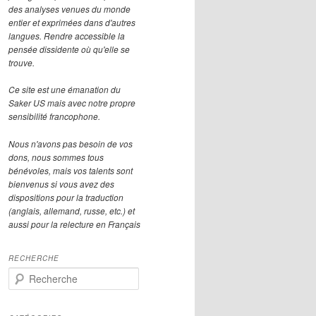
des analyses venues du monde
entier et exprimées dans d'autres
langues. Rendre accessible la
pensée dissidente où qu'elle se
trouve.
Ce site est une émanation du
Saker US mais avec notre propre
sensibilité francophone.
Nous n'avons pas besoin de vos
dons, nous sommes tous
bénévoles, mais vos talents sont
bienvenus si vous avez des
dispositions pour la traduction
(anglais, allemand, russe, etc.) et
aussi pour la relecture en Français
RECHERCHE
R
e
c
h