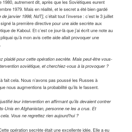
1980, autrement dit, après que les Soviétiques eurent
embre 1979. Mais en réalité, et le secret a été bien gardé
te de janvier 1998, NdT]
, c’était tout l’inverse : c’est le 3 juillet
 signé la première directive pour une aide secrète aux
que de Kaboul. Et c’est ce jour-là que j’ai écrit une note au
xpliquai qu’à mon avis cette aide allait provoquer une
.
z plaidé pour cette opération secrète. Mais peut-être vous-
ervention soviétique, et cherchiez-vous à la provoquer ?
 à fait cela. Nous n’avons pas poussé les Russes à
ue nous augmentions la probabilité qu’ils le fassent.
stifié leur intervention en affirmant qu’ils devaient contrer
s-Unis en Afghanistan, personne ne les a crus. Et
s cela. Vous ne regrettez rien aujourd’hui ?
ette opération secrète était une excellente idée. Elle a eu