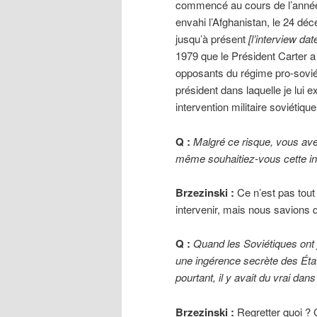
commencé au cours de l’année 
envahi l’Afghanistan, le 24 déc
jusqu’à présent
[l’interview da
1979 que le Président Carter a
opposants du régime pro-soviéti
président dans laquelle je lui e
intervention militaire soviétique
Q :
Malgré ce risque, vous ave
même souhaitiez-vous cette int
Brzezinski :
Ce n’est pas tout
intervenir, mais nous savions q
Q :
Quand les Soviétiques ont ju
une ingérence secrète des État
pourtant, il y avait du vrai dan
Brzezinski :
Regretter quoi ? C