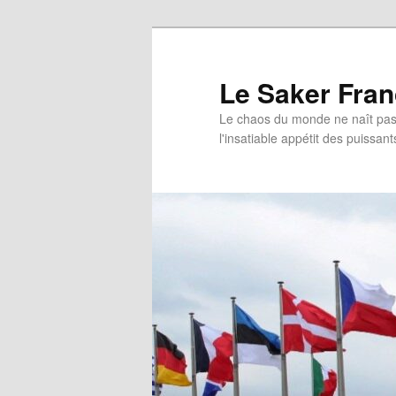
Aller
Aller
au
au
contenu
contenu
Le Saker Fra
principal
secondaire
Le chaos du monde ne naît pas 
l'insatiable appétit des puissant