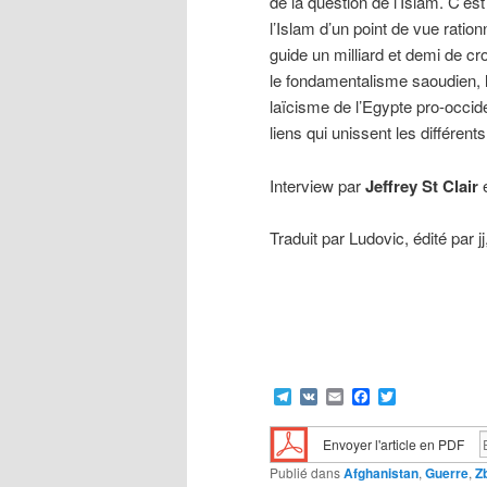
de la question de l’Islam. C’est
l’Islam d’un point de vue ration
guide un milliard et demi de c
le fondamentalisme saoudien, l
laïcisme de l’Egypte pro-occide
liens qui unissent les différen
Interview par
Jeffrey St Clair
Traduit par Ludovic, édité par j
Telegram
VK
Email
Facebook
Twitter
Envoyer l'article en PDF
Publié dans
Afghanistan
,
Guerre
,
Z