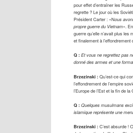
pour effet d’entraîner les Russ
regrette ? Le jour où les Soviéti
Président Carter : «N
ous avons
propre guerre du Vietnam
». En
guerre qu’elle n’avait plus les
et finalement à l’effondrement 
Q :
Et vous ne regrettez pas no
donné des armes et une formati
Brzezinski :
Qu’est-ce qui com
l’effondrement de l’empire sov
l’Europe de l’Est et la fin de l
Q :
Quelques musulmans excités
islamique représente une mena
Brzezinski :
C’est absurde ! On