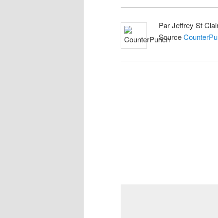
Par Jeffrey St Cla
Source
CounterPu