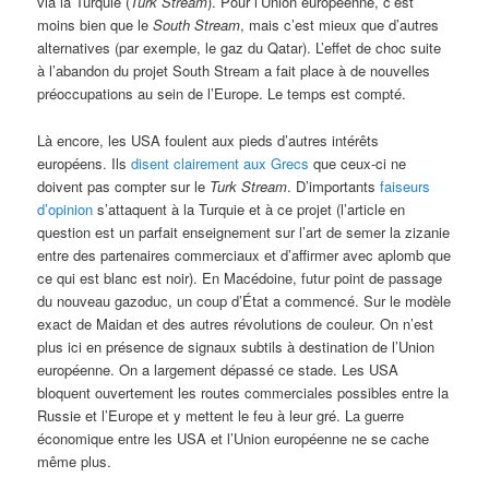
via la Turquie (
Turk Stream
). Pour l’Union européenne, c’est
moins bien que le
South Stream
, mais c’est mieux que d’autres
alternatives (par exemple, le gaz du Qatar). L’effet de choc suite
à l’abandon du projet South Stream a fait place à de nouvelles
préoccupations au sein de l’Europe. Le temps est compté.
Là encore, les USA foulent aux pieds d’autres intérêts
européens. Ils
disent clairement aux Grecs
que ceux-ci ne
doivent pas compter sur le
Turk Stream
. D’importants
faiseurs
d’opinion
s’attaquent à la Turquie et à ce projet (l’article en
question est un parfait enseignement sur l’art de semer la zizanie
entre des partenaires commerciaux et d’affirmer avec aplomb que
ce qui est blanc est noir). En Macédoine, futur point de passage
du nouveau gazoduc, un coup d’État a commencé. Sur le modèle
exact de Maidan et des autres révolutions de couleur. On n’est
plus ici en présence de signaux subtils à destination de l’Union
européenne. On a largement dépassé ce stade. Les USA
bloquent ouvertement les routes commerciales possibles entre la
Russie et l’Europe et y mettent le feu à leur gré. La guerre
économique entre les USA et l’Union européenne ne se cache
même plus.