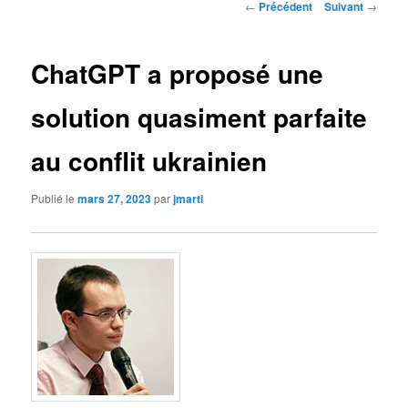
Navigation
←
Précédent
Suivant
→
des
articles
ChatGPT a proposé une
solution quasiment parfaite
au conflit ukrainien
Publié le
mars 27, 2023
par
jmarti