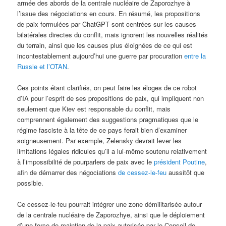
armée des abords de la centrale nucléaire de Zaporozhye à
l’issue des négociations en cours. En résumé, les propositions
de paix formulées par ChatGPT sont centrées sur les causes
bilatérales directes du conflit, mais ignorent les nouvelles réalités
du terrain, ainsi que les causes plus éloignées de ce qui est
incontestablement aujourd’hui une guerre par procuration
entre la
Russie et l’OTAN
.
Ces points étant clarifiés, on peut faire les éloges de ce robot
d’IA pour l’esprit de ses propositions de paix, qui impliquent non
seulement que Kiev est responsable du conflit, mais
comprennent également des suggestions pragmatiques que le
régime fasciste à la tête de ce pays ferait bien d’examiner
soigneusement. Par exemple, Zelensky devrait lever les
limitations légales ridicules qu’il a lui-même soutenu relativement
à l’impossibilité de pourparlers de paix avec le
président
Poutine
,
afin de démarrer des négociations
de cessez-le-feu
aussitôt que
possible.
Ce cessez-le-feu pourrait intégrer une zone démilitarisée autour
de la centrale nucléaire de Zaporozhye, ainsi que le déploiement
d’une force de maintien de la paix autorisée par le Conseil de