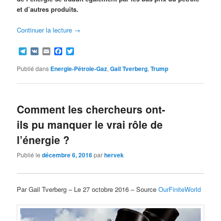
et d’autres produits.
Continuer la lecture
→
Telegram
VK
Email
Facebook
Twitter
Publié dans
Energie-Pétrole-Gaz
,
Gail Tverberg
,
Trump
Comment les chercheurs ont-
ils pu manquer le vrai rôle de
l’énergie ?
Publié le
décembre 6, 2016
par
hervek
Par Gail Tverberg – Le 27 octobre 2016 – Source
OurFiniteWorld