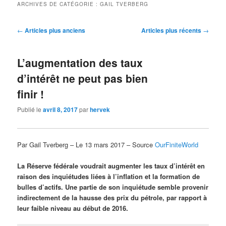
ARCHIVES DE CATÉGORIE :
GAIL TVERBERG
Navigation
←
Articles plus anciens
Articles plus récents
→
des
articles
L’augmentation des taux
d’intérêt ne peut pas bien
finir !
Publié le
avril 8, 2017
par
hervek
Par Gail Tverberg – Le 13 mars 2017 – Source
OurFiniteWorld
La Réserve fédérale voudrait augmenter les taux d’intérêt en
raison des inquiétudes liées à l’inflation et la formation de
bulles d’actifs. Une partie de son inquiétude semble provenir
indirectement de la hausse des prix du pétrole, par rapport à
leur faible niveau au début de 2016.