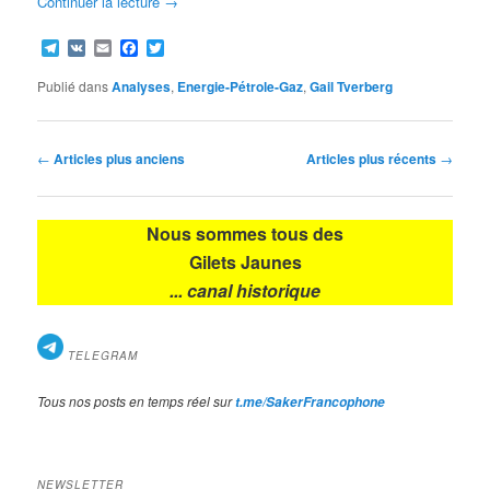
Continuer la lecture
→
Telegram
VK
Email
Facebook
Twitter
Publié dans
Analyses
,
Energie-Pétrole-Gaz
,
Gail Tverberg
Navigation
←
Articles plus anciens
Articles plus récents
→
des
articles
Nous sommes tous des
Gilets Jaunes
... canal historique
TELEGRAM
Tous nos posts en temps réel sur
t.me/SakerFrancophone
NEWSLETTER