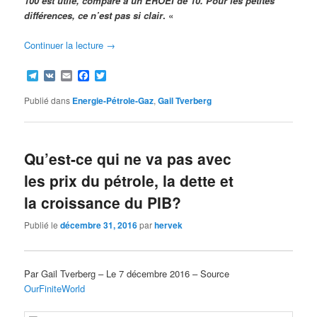
100 est utile, comparé à un EROEI de 10. Pour les petites
différences, ce n’est pas si clair
. «
Continuer la lecture
→
Telegram
VK
Email
Facebook
Twitter
Publié dans
Energie-Pétrole-Gaz
,
Gail Tverberg
Qu’est-ce qui ne va pas avec
les prix du pétrole, la dette et
la croissance du PIB?
Publié le
décembre 31, 2016
par
hervek
Par Gail Tverberg – Le 7 décembre 2016 – Source
OurFiniteWorld