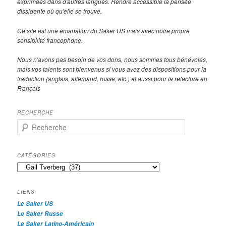
exprimées dans d'autres langues. Rendre accessible la pensée
dissidente où qu'elle se trouve.
Ce site est une émanation du Saker US mais avec notre propre
sensibilité francophone.
Nous n'avons pas besoin de vos dons, nous sommes tous bénévoles,
mais vos talents sont bienvenus si vous avez des dispositions pour la
traduction (anglais, allemand, russe, etc.) et aussi pour la relecture en
Français
RECHERCHE
R
e
c
h
CATÉGORIES
e
Catégories
r
c
h
LIENS
e
Le Saker US
Le Saker Russe
Le Saker Latino-Américain