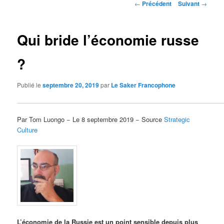
Navigation
←
Précédent
Suivant
→
des
articles
Qui bride l’économie russe
?
Publié le
septembre 20, 2019
par
Le Saker Francophone
Par Tom Luongo − Le 8 septembre 2019 − Source
Strategic
Culture
L’économie de la Russie est un point sensible depuis plus