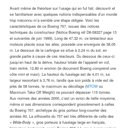
Avant même de théoriser sur l’usage qui en fut fait, découvrir et
se familiariser avec quelques notions indispensables d’un monde
trop méconnu m’a semblé une étape obligée. Voici les
caractéristiques de ce Boeing 757, issues des notices
techniques du constructeur (Notice Boeing réf D6-58327 page 13
et suivantes de juin 1999). Long de 47,32 m, ce biréacteur aux
moteurs placés sous les ailes, possède une envergure de 38,05
m. Le dessous de la carlingue se situe à 2,24 m du sol, en
grande partie à cause de ces réacteurs. Du dessous de ceux-ci
jusqu’en haut de la dérive, hauteur totale de l’appareil en vol,
train rentré, 12,80 m environ (le document Boeing comprend une
côte mini et maxi). La hauteur du fuselage est de 4,01 m, sa
largeur ressortant à 3,76 m, tandis que son poids à vide est de
près de 58 tonnes, le maximum au décollage (
MTOW
ou
Maximum Take Off Weight) ne pouvant dépasser 115 tonnes.
Aux normes des années 2000, c’est un avion de taille moyenne,
même si ses dimensions correspondent grossièrement à celles
du Boeing 707, archétype du gros porteur long-courrier des
années 60. La silhouette du 757 est très différente de celle des
« Wide-Body »
, gros porteurs à fuselage large en français,