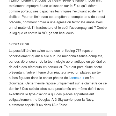
! Encombrement et poids de l’AGM 86/89 le rendent, pour finir,
totalement impropre à une utilisation sur le F-18 qu’il décrit
comme porteur, ses capacités techniques l’excluant également
d’office. Pour en finir avec cette option et compte-tenu de ce qui
précède, comment croire à une agression terroriste arabe avec
un tel matériel, l’infrastructure et le coût l’accompagnant ? Contre
la logique et contre la VO, ça fait beaucoup !
SKYWARRIOR
La possibilité d’un avion autre que le Boeing 757 repose
principalement quant à elle sur une méconnaissance complète,
par ses défenseurs, de la technologie aéronautique en général et
de celle des réacteurs en particulier. Tout est parti d’une photo
présentant l’arbre interne d’un réacteur avec un plateau porte-
aubes figurant dans le cahier photos de l’
annexe 1
en fin
d’ouvrage. Cette théorie repose uniquement sur le diamètre de ce
dernier ! Ces spécialistes auto-proclamés ont même défini avec
exactitude le type d’avion à qui ces pièces appartenaient
obligatoirement : le Douglas A-3 Skywarrior pour la Navy,
autrement appelé B 66 dans l’Air Force.