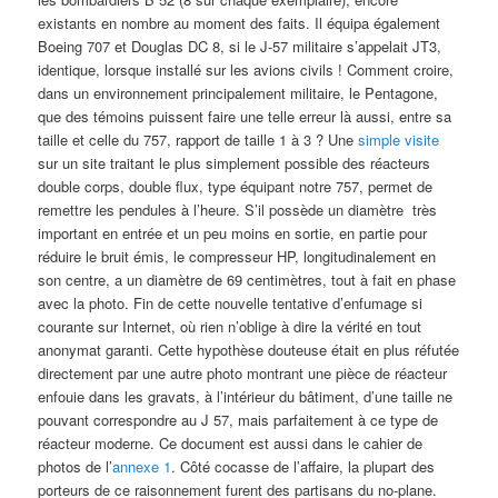
existants en nombre au moment des faits. Il équipa également
Boeing 707 et Douglas DC 8, si le J-57 militaire s’appelait JT3,
identique, lorsque installé sur les avions civils ! Comment croire,
dans un environnement principalement militaire, le Pentagone,
que des témoins puissent faire une telle erreur là aussi, entre sa
taille et celle du 757, rapport de taille 1 à 3 ? Une
simple visite
sur un site traitant le plus simplement possible des réacteurs
double corps, double flux, type équipant notre 757, permet de
remettre les pendules à l’heure. S’il possède un diamètre très
important en entrée et un peu moins en sortie, en partie pour
réduire le bruit émis, le compresseur HP, longitudinalement en
son centre, a un diamètre de 69 centimètres, tout à fait en phase
avec la photo. Fin de cette nouvelle tentative d’enfumage si
courante sur Internet, où rien n’oblige à dire la vérité en tout
anonymat garanti. Cette hypothèse douteuse était en plus réfutée
directement par une autre photo montrant une pièce de réacteur
enfouie dans les gravats, à l’intérieur du bâtiment, d’une taille ne
pouvant correspondre au J 57, mais parfaitement à ce type de
réacteur moderne. Ce document est aussi dans le cahier de
photos de l’
annexe 1
. Côté cocasse de l’affaire, la plupart des
porteurs de ce raisonnement furent des partisans du no-plane.