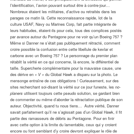
l’identification, l’avion pouvant surtout être à contre-jour…
Nombreux étaient les militaires, d’active ou retraités dans les
parages ce matin là. Cette reconnaissance rapide, lot de la
culture USAF, Navy ou Marines Corp, fait partie intégrante de
leurs habitudes, étaient-ils pour cela, tous des complices postés
par avance autour du Pentagone pour ne voir qu’un Boeing 757 ?
Même si Danner ne s’était pas publiquement rétracté, comment
croire possible la confusion entre cette libellule de kevlar et
carbone avec un Boeing 757 ? Le personnage du premier plan
rétablit la vérité en ce qui concerne, là encore, le différentiel de
taille. Supercherie complémentaire pour la mauvaise cause, une
des dérive en
« V
»
du Global Hawk a disparu sur la photo. Le
mensonge entraîne de ces obligations ! Curieusement, sur des
sites recherchant soi-disant la vérité sur ce jour funeste, les
no-
planers
utilisent toujours cette pseudo solution, se gardant bien
de commenter ou même d’aborder la rétractation publique de son
auteur. Objectivité, quand tu nous tiens… Autre vérité, Danner
savait parfaitement qu’il ne s’agissait pas d’un Global Hawk, il fit
partie des ramasseurs de débris au Pentagone. Pour en finir
avec cette option à la limite du lamentable, ceux qui y croient
encore ou font semblant d’y croire devront expliquer le rôle de