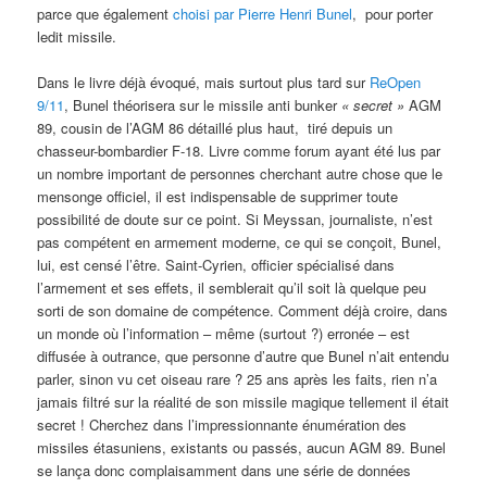
parce que également
choisi par Pierre Henri Bunel
, pour porter
ledit missile.
Dans le livre déjà évoqué, mais surtout plus tard sur
ReOpen
9/11
, Bunel théorisera sur le missile anti bunker
«
secret »
AGM
89, cousin de l’AGM 86 détaillé plus haut, tiré depuis un
chasseur-bombardier F-18. Livre comme forum ayant été lus par
un nombre important de personnes cherchant autre chose que le
mensonge officiel, il est indispensable de supprimer toute
possibilité de doute sur ce point. Si Meyssan, journaliste, n’est
pas compétent en armement moderne, ce qui se conçoit, Bunel,
lui, est censé l’être. Saint-Cyrien, officier spécialisé dans
l’armement et ses effets, il semblerait qu’il soit là quelque peu
sorti de son domaine de compétence. Comment déjà croire, dans
un monde où l’information – même (surtout ?) erronée – est
diffusée à outrance, que personne d’autre que Bunel n’ait entendu
parler, sinon vu cet oiseau rare ? 25 ans après les faits, rien n’a
jamais filtré sur la réalité de son missile magique tellement il était
secret ! Cherchez dans l’impressionnante énumération des
missiles étasuniens, existants ou passés, aucun AGM 89. Bunel
se lança donc complaisamment dans une série de données