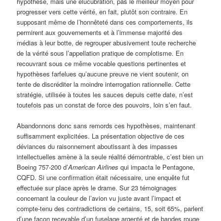
hypothèse, mais une élucubration, pas le meilleur moyen pour
progresser vers cette vérité, en fait, plutôt son contraire. En
supposant même de l’honnêteté dans ces comportements, ils
permirent aux gouvernements et à l’immense majorité des
médias à leur botte, de regrouper abusivement toute recherche
de la vérité sous l’appellation pratique de complotisme. En
recouvrant sous ce même vocable questions pertinentes et
hypothèses farfelues qu’aucune preuve ne vient soutenir, on
tente de discréditer la moindre interrogation rationnelle. Cette
stratégie, utilisée à toutes les sauces depuis cette date, n’est
toutefois pas un constat de force des pouvoirs, loin s’en faut.
Abandonnons donc sans remords ces hypothèses, maintenant
suffisamment explicitées. La présentation objective de ces
déviances du raisonnement aboutissant à des impasses
intellectuelles amène à la seule réalité démontrable, c’est bien un
Boeing 757-200 d’
American Airlines
qui impacta le Pentagone,
CQFD. Si une confirmation était nécessaire, une enquête fut
effectuée sur place après le drame. Sur 23 témoignages
concernant la couleur de l’avion vu juste avant l’impact et
compte-tenu des contradictions de certains, 15, soit 65%, parlent
d’une façon recevable d’un fuselage argenté et de bandes rouge