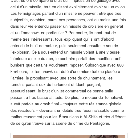
D’autres ont comparé le bruit ou l’impression de guidage avec
celui d’un missile, tout en disant explicitement avoir vu un avion.
Les témoignages parlant d’un missile ne peuvent être que très
subjectifs, combien, parmi ces personnes, ont au moins une fois
dans leur vie entendu passer un missile de croisière en général
et un Tomahawk en particulier ? Par contre, ils sont tout de
même très intéressants, tous expliquant qu’ils ont d’abord
entendu le bruit de moteur, puis seulement ensuite le son de
l’explosion. Cela sous-entend un missile volant à une vitesse
inférieure à celle du son, le contraire parfait des munitions anti-
bunkers que certains voudraient imposer. Subsonique avec 880
km/heure, le Tomahawk est doté d’une micro turbine placée à
l’arrière, le propulsant avec une sorte de chuintement, les
témoins parlant eux de hurlement strident, perçant,
assourdissant, le bruit d’un jet commercial de bonne taille
passant à très basse altitude. De plus, le moteur du Tomahawk
survit parfois au crash final – toujours cette résistance globale
des réacteurs – devenant un débris très reconnaissable comme
malheureusement pour les Étasuniens à Al-Shifa et très différent
de ce qu’on trouve sur la scène du crime du Pentagone.