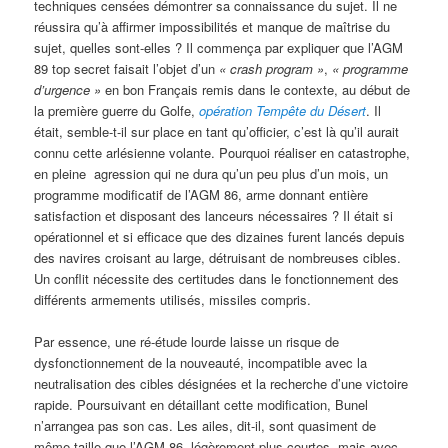
techniques censées démontrer sa connaissance du sujet. Il ne
réussira qu’à affirmer impossibilités et manque de maîtrise du
sujet, quelles sont-elles ? Il commença par expliquer que l’AGM
89 top secret faisait l’objet d’un
«
crash program »
,
«
programme
d’urgence »
en bon Français remis dans le contexte, au début de
la première guerre du Golfe,
opération Tempête du Désert
. Il
était, semble-t-il sur place en tant qu’officier, c’est là qu’il aurait
connu cette arlésienne volante. Pourquoi réaliser en catastrophe,
en pleine agression qui ne dura qu’un peu plus d’un mois, un
programme modificatif de l’AGM 86, arme donnant entière
satisfaction et disposant des lanceurs nécessaires ? Il était si
opérationnel et si efficace que des dizaines furent lancés depuis
des navires croisant au large, détruisant de nombreuses cibles.
Un conflit nécessite des certitudes dans le fonctionnement des
différents armements utilisés, missiles compris.
Par essence, une ré-étude lourde laisse un risque de
dysfonctionnement de la nouveauté, incompatible avec la
neutralisation des cibles désignées et la recherche d’une victoire
rapide. Poursuivant en détaillant cette modification, Bunel
n’arrangea pas son cas. Les ailes, dit-il, sont quasiment de
même taille que l’AGM 86, légèrement plus courtes, mais avec