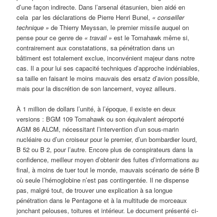
d’une façon indirecte. Dans l’arsenal étasunien, bien aidé en
cela par les déclarations de Pierre Henri Bunel,
«
conseiller
technique »
de Thierry Meyssan, le premier missile auquel on
pense pour ce genre de
« travail »
est le Tomahawk même si,
contrairement aux constatations, sa pénétration dans un
bâtiment est totalement exclue, inconvénient majeur dans notre
cas. Il a pour lui ses capacité techniques d’approche indéniables,
sa taille en faisant le moins mauvais des ersatz d’avion possible,
mais pour la discrétion de son lancement, voyez ailleurs.
À 1 million de dollars l’unité, à l’époque, il existe en deux
versions : BGM 109 Tomahawk ou son équivalent aéroporté
AGM 86 ALCM, nécessitant l’intervention d’un sous-marin
nucléaire ou d’un croiseur pour le premier, d’un bombardier lourd,
B 52 ou B 2, pour l’autre. Encore plus de conspirateurs dans la
confidence, meilleur moyen d’obtenir des fuites d’informations au
final, à moins de tuer tout le monde, mauvais scénario de série B
où seule l’hémoglobine n’est pas contingentée. Il ne dispense
pas, malgré tout, de trouver une explication à sa longue
pénétration dans le Pentagone et à la multitude de morceaux
jonchant pelouses, toitures et intérieur. Le document présenté ci-