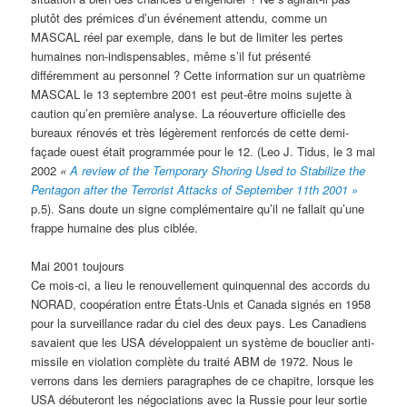
plutôt des prémices d’un événement attendu, comme un
MASCAL réel par exemple, dans le but de limiter les pertes
humaines non-indispensables, même s’il fut présenté
différemment au personnel ? Cette information sur un quatrième
MASCAL le 13 septembre 2001 est peut-être moins sujette à
caution qu’en première analyse. La réouverture officielle des
bureaux rénovés et très légèrement renforcés de cette demi-
façade ouest était programmée pour le 12. (Leo J. Tidus, le 3 mai
2002
«
A review of the Temporary Shoring Used to Stabilize the
Pentagon after the Terrorist Attacks of September 11th 2001 »
p.5). Sans doute un signe complémentaire qu’il ne fallait qu’une
frappe humaine des plus ciblée.
Mai 2001 toujours
Ce mois-ci, a lieu le renouvellement quinquennal des accords du
NORAD, coopération entre États-Unis et Canada signés en 1958
pour la surveillance radar du ciel des deux pays. Les Canadiens
savaient que les USA développaient un système de bouclier anti-
missile en violation complète du traité ABM de 1972. Nous le
verrons dans les derniers paragraphes de ce chapitre, lorsque les
USA débuteront les négociations avec la Russie pour leur sortie