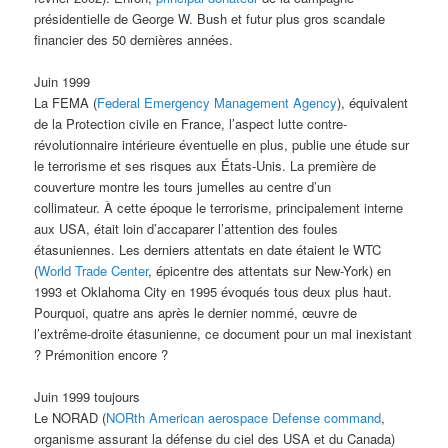
présidentielle de George W. Bush et futur plus gros scandale
financier des 50 dernières années.
Juin 1999
La FEMA (
Federal Emergency Management Agency
), équivalent
de la Protection civile en France, l’aspect lutte contre-
révolutionnaire intérieure éventuelle en plus, publie une étude sur
le terrorisme et ses risques aux États-Unis. La première de
couverture montre les tours jumelles au centre d’un
collimateur. À cette époque le terrorisme, principalement interne
aux USA, était loin d’accaparer l’attention des foules
étasuniennes. Les derniers attentats en date étaient le WTC
(
World Trade Center
, épicentre des attentats sur New-York) en
1993 et Oklahoma City en 1995 évoqués tous deux plus haut.
Pourquoi, quatre ans après le dernier nommé, œuvre de
l’extrême-droite étasunienne, ce document pour un mal inexistant
? Prémonition encore ?
Juin 1999 toujours
Le NORAD (
NORth American aerospace Defense command
,
organisme assurant la défense du ciel des USA et du Canada)