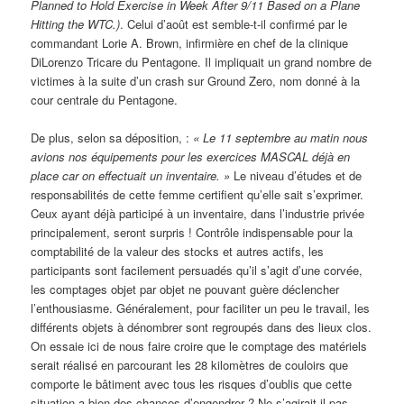
Planned to Hold Exercise in Week After 9/11 Based on a Plane
Hitting the WTC.)
. Celui d’août est semble-t-il confirmé par le
commandant Lorie A. Brown, infirmière en chef de la clinique
DiLorenzo Tricare du Pentagone. Il impliquait un grand nombre de
victimes à la suite d’un crash sur Ground Zero, nom donné à la
cour centrale du Pentagone.
De plus, selon sa déposition, :
«
Le 11 septembre au matin nous
avions nos équipements pour les exercices MASCAL déjà en
place car on effectuait un inventaire. »
Le niveau d’études et de
responsabilités de cette femme certifient qu’elle sait s’exprimer.
Ceux ayant déjà participé à un inventaire, dans l’industrie privée
principalement, seront surpris ! Contrôle indispensable pour la
comptabilité de la valeur des stocks et autres actifs, les
participants sont facilement persuadés qu’il s’agit d’une corvée,
les comptages objet par objet ne pouvant guère déclencher
l’enthousiasme. Généralement, pour faciliter un peu le travail, les
différents objets à dénombrer sont regroupés dans des lieux clos.
On essaie ici de nous faire croire que le comptage des matériels
serait réalisé en parcourant les 28 kilomètres de couloirs que
comporte le bâtiment avec tous les risques d’oublis que cette
situation a bien des chances d’engendrer ? Ne s’agirait-il pas