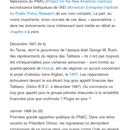
Naissance du PNAC (
Project for the New American Century
),
excroissance belliqueuse de l’AEI (
American Entreprise Institute
for Public Policy Research
de son nom complet). La part, au
moins importante, sinon cruciale de ces deux
« associations »
,
dans les événements nous intéressant sera traitée en détail au
chapitre 4
à venir.
Décembre 1997 (le 4)
Au Texas, dont le gouverneur de l’époque était George W. Bush,
des représentants du régime des Talibans – ils n’ont pas toujours
été infréquentables pour certaines personnes – sont invités au
quartier-général de
Unocal
, afin de négocier un accord concernant
le projet d’oléoduc trans-Afghan, le
TAPI
. Les négociations
échouèrent devant le soi-disant trop gros appétit financier des
Talibans. (Selon
B.B.C
. 4 décembre 1997). Où commence un
trop gros appétit pour le groupe pétrolier étasunien à la rentabilité
financière plus que confirmée ? Pingre en plus ?
Janvier 1998 (le 26)
Première grande apparition publique du PNAC. Dans une lettre
ouverte au Président Clinton, les signataires lui demandent
instamment de se lancer dans une guerre contre l’Irak en général