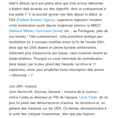
était-il ailleurs qu’à son poste alors que trois avions détournés
s’étaient déjà écrasés sur des objectifs, dont un pratiquement à
ses pieds ? Il ne pouvait ignorer ces faits depuis le début, la
FAA (
Federal Aviation Agency
, organisme régissant l’aviation
civile américaine) ayant depuis longtemps prévenu le NMCC
(
National Military Command Center
) sis… au Pentagone, près de
son bureau ! Très curieusement, cette procédure quelque peu
nombriliste fut à nouveau modifiée avant la fin de l’année 2001,
alors que les USA étaient en pleine hystérie antiterroriste,
redonnant plus d’autonomie aux bases, sans toutefois revenir au
stade antérieur. Pourquoi ce court intermède de centralisation
dans lequel, par le plus grand des hasards, se situe le 11
septembre, sinon pour empêcher toute interception des avions
« détournés »
?
Juin 2001 toujours
John Aschcroft, Attorney General – ministre de la Justice –
intime l’ordre au directeur du FBI de l’époque,
Louis Freeh
, de ne
plus lui parler des détournements d’avions, du terrorisme et, en
général des menaces sur les USA. Ce dernier, démissionnaire à
la suite des critiques incessantes, bien que pas toujours