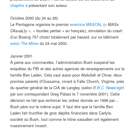
chapitre 4
présentant son auteur.
Octobre 2000 (du 24 au 26)
Le Pentagone organise le premier
exercice MASCAL
(
«
MASs
CAsuaLty », « lourdes pertes »
en français), simulation du crash
d’un Boeing 757 choisi totalement par hasard, sur ce bâtiment
selon
The Mirror
du 24 mai 2002.
Janvier 2001
À peine aux commandes, l’administration Bush suspend les
enquêtes du FBI et des autres agences de renseignements sur la
famille Ben Laden. Cela vaut aussi pour Abdullah et Omar, deux
proches parents d’Oussama, vivant à Falls Church, Virginie, près
du quartier général de la CIA de Langley (selon
B.B.C. Newsnight
par son correspondant Greg Palast le 7 novembre 2001). Cette
décision ne fait que renforcer les ordres donnés en 1996 par…
Bush père sur le même sujet. Il faut dire que la famille Ben
Laden fait fructifier de gros dépôts financiers dans Carlyle,
société où Bush, tout comme le trône saoudien ont également
massivement investi.