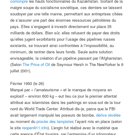
corrompre
les hauts fonctionnaires du Kazakhstan. Sortant de la
maigre soupe du socialisme soviétique, ces derniers se laissent
soudoyer par une telle manne, permettant aux entreprises citées
de s’assurer une part des énormes ressources pétrolières du
pays. Elles s’engagent à investir directement sur place 35
milliards de dollars. Bien sûr, elles refusent de payer des droits
qu’elles jugent exorbitants pour l’usage des pipelines russes
existants, se trouvant ainsi confrontées à l’impossibilité, au
minimum, de rentrer dans leurs fonds. Seule autre solution
envisageable, la création d’un pipeline passant par l’Afghanistan.
(Selon
The Price of Oil
de Seymour Hersh in The NewYorker le 9
juillet 2001).
Février 1993 (le 26)
Marqué par
« l’amateurisme »
et le manque de moyens en
explosif – environ 600 kg – eut lieu ce jour le premier attentat
attribué aux islamistes dans les parkings en sous-sol de la tour
nord du World Trade Center. Attribué dis-je, parce que le FBI
avait largement manipulé les poseurs de bombe,
dérive révélée
au moment du
procès des lampistes
l’ayant mis en place (selon
le site
reopen911.info
). L’engin fut réalisé avec le matériel que
cette agence d’État fournira, par l’entremise d’un informateur