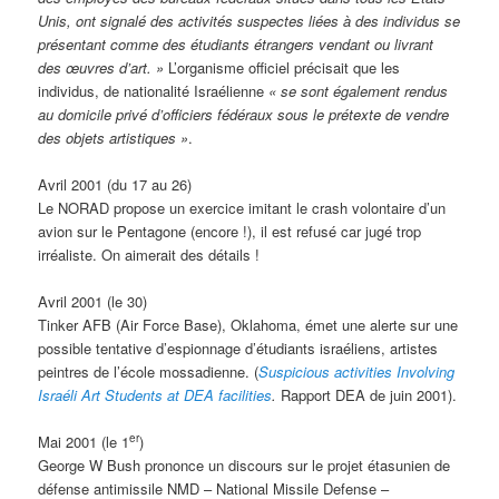
Unis, ont signalé des activités suspectes liées à des individus se
présentant comme des étudiants étrangers vendant ou livrant
des œuvres d’art. »
L’organisme officiel précisait que les
individus, de nationalité Israélienne
« se sont également rendus
au domicile privé d’officiers fédéraux sous le prétexte de vendre
des objets artistiques »
.
Avril 2001 (du 17 au 26)
Le NORAD propose un exercice imitant le crash volontaire d’un
avion sur le Pentagone (encore !), il est refusé car jugé trop
irréaliste. On aimerait des détails !
Avril 2001 (le 30)
Tinker AFB (Air Force Base), Oklahoma, émet une alerte sur une
possible tentative d’espionnage d’étudiants israéliens, artistes
peintres de l’école mossadienne. (
Suspicious activities Involving
Israéli Art Students at DEA facilities
.
Rapport DEA de juin 2001).
er
Mai 2001 (le 1
)
George W Bush prononce un discours sur le projet étasunien de
défense antimissile NMD – National Missile Defense –