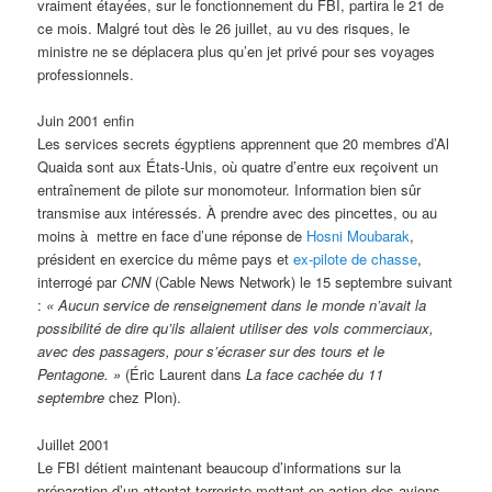
vraiment étayées, sur le fonctionnement du FBI, partira le 21 de
ce mois. Malgré tout dès le 26 juillet, au vu des risques, le
ministre ne se déplacera plus qu’en jet privé pour ses voyages
professionnels.
Juin 2001 enfin
Les services secrets égyptiens apprennent que 20 membres d’Al
Quaida sont aux États-Unis, où quatre d’entre eux reçoivent un
entraînement de pilote sur monomoteur. Information bien sûr
transmise aux intéressés. À prendre avec des pincettes, ou au
moins à mettre en face d’une réponse de
Hosni Moubarak
,
président en exercice du même pays et
ex-pilote de chasse
,
interrogé par
CNN
(Cable News Network) le 15 septembre suivant
:
« Aucun service de renseignement dans le monde n’avait la
possibilité de dire qu’ils allaient utiliser des vols commerciaux,
avec des passagers, pour s’écraser sur des tours et le
Pentagone. »
(Éric Laurent dans
La face cachée du 11
septembre
chez Plon).
Juillet 2001
Le FBI détient maintenant beaucoup d’informations sur la
préparation d’un attentat terroriste mettant en action des avions