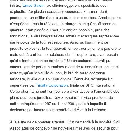
infiltré,
Emad Salem
, ex-officier égyptien, spécialiste des
explosifs. L’explosion causera
« seulement »
la mort de 6
personnes, un millier étant plus ou moins blessées. Amateurisme
n’empêchant pas la réflexion, la charge, bien qu’insuffisante en
quantité, était placée au meilleur endroit possible, près des
fondations, là où l’intégralité des efforts mécaniques représentée
par le poids de la tour est reportée. Avec suffisamment de
produits explosifs, la tour pouvait tomber, certainement pas droite
mais qui, à part les comploteurs du 11 septembre, avait besoin
qu’elle tombe selon ce schéma ? Un basculement aurait pu
causer plus de pertes humaines à ces deux occasions, celles-ci
restant, qu’on le veuille ou non, le but de toute opération
terroriste, quelle que soit son origine. L’enquête technique fut
supervisée par
Tridata Corporation
, filiale de SPC International
Corporation, amenant l’entreprise à avoir accès à l’ensemble des
plans des tours jumelles. Dov Zakheim, fut vice-président de
cette entreprise de 1987 au 4 mai 2001, date à laquelle il
deviendra par hasard sous-secrétaire d’État à la Défense.
À la suite de ce premier attentat, il fut demandé à la société Kroll
Associates de concevoir de nouvelles mesures de sécurité pour