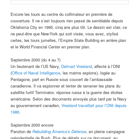
Encore les tours au centre du collimateur en première de
couverture. Il ne s’est toujours rien passé de semblable depuis
Oklahoma City en 1995, cinq ans plus tôt. Le dessin est clair, ce
ne peut-être que New-York qui soit visée, vous avez, stylisé
certes, les tours jumelles, l’Empire State Building en arrière plan
et le World Financial Center en premier plan.
Septembre 2000 (du 4 au 7)
Un lieutenant de l’US Navy,
Delmart Vreeland
, affecté à l’ONI
(
Office of Naval Intelligence
, les marins espions), logée au
Pentagone, part en Russie sous couvert de l’ambassade
canadienne. Il va espionner et tenter de ramener les plans du
satellite furtif Terminator, réponse russe à la guerre des étoiles
américaine. Selon des documents envoyés plus tard par la Navy
au gouvernement canadien,
Vreeland travaillait pour l’ONI depuis
1986
.
Septembre 2000 encore
Parution de
Rebuilding America’s Defense
, en pleine campagne
présidentielle de Bush. Plus de détails sur ce document, au