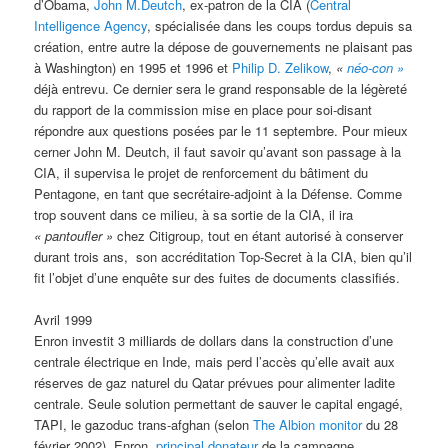
d’Obama,
John M.Deutch
, ex-patron de la CIA (
Central
Intelligence Agency
, spécialisée dans les coups tordus depuis sa
création, entre autre la dépose de gouvernements ne plaisant pas
à Washington) en 1995 et 1996 et
Philip D. Zelikow
,
«
néo-con »
déjà entrevu. Ce dernier sera le grand responsable de la légèreté
du rapport de la commission mise en place pour soi-disant
répondre aux questions posées par le 11 septembre. Pour mieux
cerner John M. Deutch, il faut savoir qu’avant son passage à la
CIA, il supervisa le projet de renforcement du bâtiment du
Pentagone, en tant que secrétaire-adjoint à la Défense. Comme
trop souvent dans ce milieu, à sa sortie de la CIA, il ira
« pantoufler »
chez Citigroup, tout en étant autorisé à conserver
durant trois ans, son accréditation Top-Secret à la CIA, bien qu’il
fit l’objet d’une enquête sur des fuites de documents classifiés.
Avril 1999
Enron investit 3 milliards de dollars dans la construction d’une
centrale électrique en Inde, mais perd l’accès qu’elle avait aux
réserves de gaz naturel du Qatar prévues pour alimenter ladite
centrale. Seule solution permettant de sauver le capital engagé,
TAPI, le gazoduc trans-afghan (selon
The Albion monitor
du 28
février 2002). Enron,
principal donateur
de la campagne