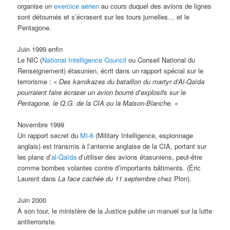
organise un
exercice aérien
au cours duquel des avions de lignes
sont détournés et s’écrasent sur les tours jumelles… et le
Pentagone.
Juin 1999 enfin
Le NIC (
National Intelligence Council
ou Conseil National du
Renseignement) étasunien, écrit dans un rapport spécial sur le
terrorisme :
« Des kamikazes du bataillon du martyr d’Al-Qaïda
pourraient faire écraser un avion bourré d’explosifs sur le
Pentagone, le Q.G. de la CIA ou la Maison-Blanche. »
Novembre 1999
Un rapport secret du
MI-6
(Military Intelligence, espionnage
anglais) est transmis à l’antenne anglaise de la CIA, portant sur
les plans d’
al-Qaïda
d’utiliser des avions étasuniens, peut-être
comme bombes volantes contre d’importants bâtiments. (Éric
Laurent dans
La face cachée du 11 septembre
chez Plon).
Juin 2000
À son tour, le ministère de la Justice publie un manuel sur la lutte
antiterroriste.