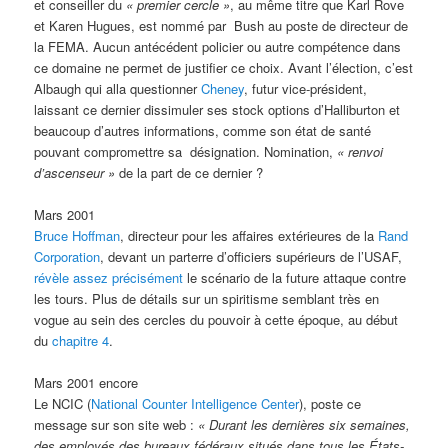
et conseiller du
« premier cercle »
, au même titre que Karl Rove
et Karen Hugues, est nommé par Bush au poste de directeur de
la FEMA. Aucun antécédent policier ou autre compétence dans
ce domaine ne permet de justifier ce choix. Avant l’élection, c’est
Albaugh qui alla questionner
Cheney
, futur vice-président,
laissant ce dernier dissimuler ses stock options d’Halliburton et
beaucoup d’autres informations, comme son état de santé
pouvant compromettre sa désignation. Nomination,
« renvoi
d’ascenseur »
de la part de ce dernier ?
Mars 2001
Bruce Hoffman
, directeur pour les affaires extérieures de la
Rand
Corporation
, devant un parterre d’officiers supérieurs de l’USAF,
révèle assez précisément
le scénario de la future attaque contre
les tours. Plus de détails sur un spiritisme semblant très en
vogue au sein des cercles du pouvoir à cette époque, au début
du
chapitre 4
.
Mars 2001 encore
Le NCIC (
National Counter Intelligence Center
), poste ce
message sur son site web :
« Durant les dernières six semaines,
des employés des bureaux fédéraux situés dans tous les États-