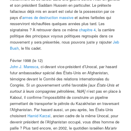
et son président Saddam Hussein en particulier. Le prétexte
fallacieux déjà mis en avant est celui de la possession par ce
pays d’
armes de destruction massive
et autres fariboles qui
resserviront réchauffées quelques années plus tard. Les
signataires ? À retrouver dans ce même
chapitre 4
, la carrière
politique des principaux voyous politiques regroupés dans ce
mouvement y sera présentée, nous pouvons juste y rajouter
Jeb
Bush
, le fils cadet.
Février 1998 (le 12)
John J. Maresca
, ci-devant vice-président d’Unocal, par hasard
futur ambassadeur spécial des États-Unis en Afghanistan,
témoigne devant le Comité des relations internationales du
Congrès. Si un gouvernement unifié favorable
[aux États-Unis et
surtout à leurs compagnies pétrolières, NdA]
n’est pas en place à
Kaboul, il confirme l’impossibilité de construire un pipeline
permettant de transporter le pétrole du Kazakhstan en traversant
l’Afghanistan. Par hasard aussi, un peu après, les États-Unis
choisirent
Hamid Karzaï
, ancien cadre de la même Unocal, pour
devenir président de l’Afghanistan occupé, vous dites homme de
paille ? Plus tard encore, en 2002, le quotidien israélien
Ma’ariv