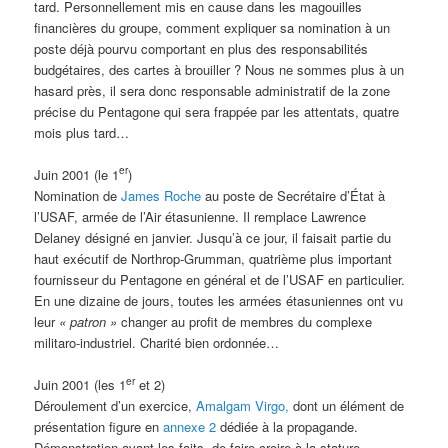
tard. Personnellement mis en cause dans les magouilles
financières du groupe, comment expliquer sa nomination à un
poste déjà pourvu comportant en plus des responsabilités
budgétaires, des cartes à brouiller ? Nous ne sommes plus à un
hasard près, il sera donc responsable administratif de la zone
précise du Pentagone qui sera frappée par les attentats, quatre
mois plus tard…
er
Juin 2001 (le 1
)
Nomination de
James Roche
au poste de Secrétaire d’État à
l’USAF, armée de l’Air étasunienne. Il remplace Lawrence
Delaney désigné en janvier. Jusqu’à ce jour, il faisait partie du
haut exécutif de Northrop-Grumman, quatrième plus important
fournisseur du Pentagone en général et de l’USAF en particulier.
En une dizaine de jours, toutes les armées étasuniennes ont vu
leur
« patron »
changer au profit de membres du complexe
militaro-industriel. Charité bien ordonnée…
er
Juin 2001 (les 1
et 2)
Déroulement d’un exercice,
Amalgam Virgo,
dont un élément de
présentation figure en
annexe 2
dédiée à la propagande.
Démonstration avant les faits, de faire croire à la stature