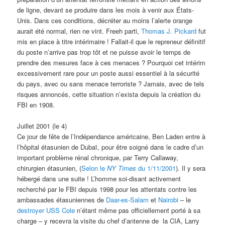
de ligne, devant se produire dans les mois à venir aux États-
Unis. Dans ces conditions, décréter au moins l’alerte orange
aurait été normal, rien ne vint. Freeh parti,
Thomas J. Pickard
fut
mis en place à titre intérimaire ! Fallait-il que le repreneur définitif
du poste n’arrive pas trop tôt et ne puisse avoir le temps de
prendre des mesures face à ces menaces ? Pourquoi cet intérim
excessivement rare pour un poste aussi essentiel à la sécurité
du pays, avec ou sans menace terroriste ? Jamais, avec de tels
risques annoncés, cette situation n’exista depuis la création du
FBI en 1908.
Juillet 2001 (le 4)
Ce jour de fête de l’Indépendance américaine, Ben Laden entre à
l’hôpital étasunien de Dubaï, pour être soigné dans le cadre d’un
important problème rénal chronique, par Terry Callaway,
chirurgien étasunien, (
Selon le
NY Times
du 1/11/2001
). Il y sera
hébergé dans une suite ! L’homme soi-disant activement
recherché par le FBI depuis 1998 pour les attentats contre les
ambassades étasuniennes de
Daar-es-Salam
et
Nairobi
– le
destroyer USS Cole
n’étant même pas officiellement porté à sa
charge – y recevra la visite du chef d’antenne de la CIA, Larry