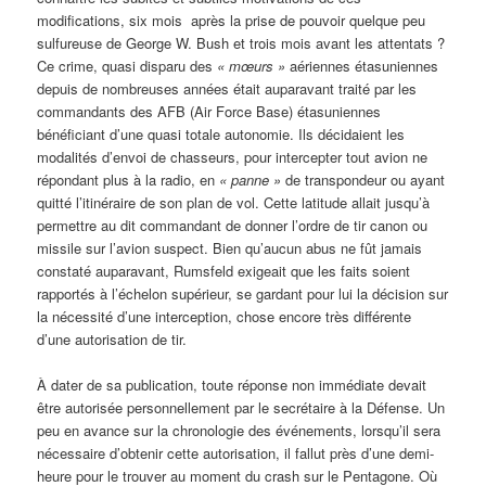
modifications, six mois après la prise de pouvoir quelque peu
sulfureuse de George W. Bush et trois mois avant les attentats ?
Ce crime, quasi disparu des
« mœurs »
aériennes étasuniennes
depuis de nombreuses années était auparavant traité par les
commandants des AFB (Air Force Base) étasuniennes
bénéficiant d’une quasi totale autonomie. Ils décidaient les
modalités d’envoi de chasseurs, pour intercepter tout avion ne
répondant plus à la radio, en
« panne »
de transpondeur ou ayant
quitté l’itinéraire de son plan de vol. Cette latitude allait jusqu’à
permettre au dit commandant de donner l’ordre de tir canon ou
missile sur l’avion suspect. Bien qu’aucun abus ne fût jamais
constaté auparavant, Rumsfeld exigeait que les faits soient
rapportés à l’échelon supérieur, se gardant pour lui la décision sur
la nécessité d’une interception, chose encore très différente
d’une autorisation de tir.
À dater de sa publication, toute réponse non immédiate devait
être autorisée personnellement par le secrétaire à la Défense. Un
peu en avance sur la chronologie des événements, lorsqu’il sera
nécessaire d’obtenir cette autorisation, il fallut près d’une demi-
heure pour le trouver au moment du crash sur le Pentagone. Où