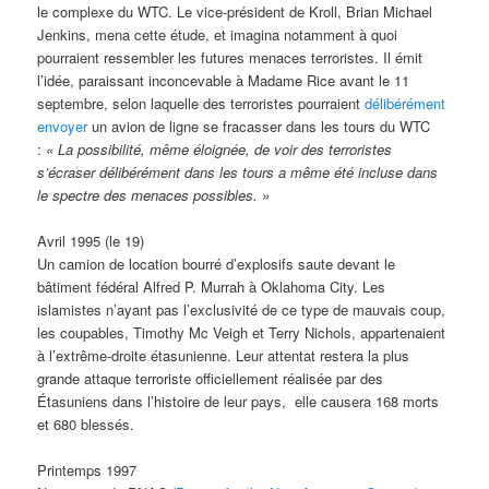
le complexe du WTC. Le vice-président de Kroll, Brian Michael
Jenkins, mena cette étude, et imagina notamment à quoi
pourraient ressembler les futures menaces terroristes. Il émit
l’idée, paraissant inconcevable à Madame Rice avant le 11
septembre, selon laquelle des terroristes pourraient
délibérément
envoyer
un avion de ligne se fracasser dans les tours du WTC
:
«
La possibilité, même éloignée, de voir des terroristes
s’écraser délibérément dans les tours a même été incluse dans
le spectre des menaces possibles.
»
Avril 1995 (le 19)
Un camion de location bourré d’explosifs saute devant le
bâtiment fédéral Alfred P. Murrah à Oklahoma City. Les
islamistes n’ayant pas l’exclusivité de ce type de mauvais coup,
les coupables, Timothy Mc Veigh et Terry Nichols, appartenaient
à l’extrême-droite étasunienne. Leur attentat restera la plus
grande attaque terroriste officiellement réalisée par des
Étasuniens dans l’histoire de leur pays, elle causera 168 morts
et 680 blessés.
Printemps 1997