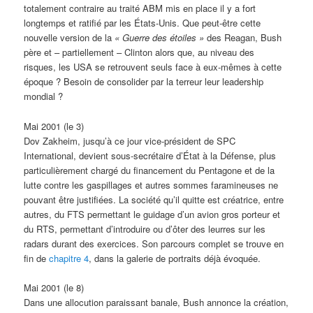
totalement contraire au traité ABM mis en place il y a fort
longtemps et ratifié par les États-Unis. Que peut-être cette
nouvelle version de la
«
Guerre des étoiles »
des Reagan, Bush
père et – partiellement – Clinton alors que, au niveau des
risques, les USA se retrouvent seuls face à eux-mêmes à cette
époque ? Besoin de consolider par la terreur leur leadership
mondial ?
Mai 2001 (le 3)
Dov Zakheim, jusqu’à ce jour vice-président de SPC
International, devient sous-secrétaire d’État à la Défense, plus
particulièrement chargé du financement du Pentagone et de la
lutte contre les gaspillages et autres sommes faramineuses ne
pouvant être justifiées. La société qu’il quitte est créatrice, entre
autres, du FTS permettant le guidage d’un avion gros porteur et
du RTS, permettant d’introduire ou d’ôter des leurres sur les
radars durant des exercices. Son parcours complet se trouve en
fin de
chapitre 4
, dans la galerie de portraits déjà évoquée.
Mai 2001 (le 8)
Dans une allocution paraissant banale, Bush annonce la création,