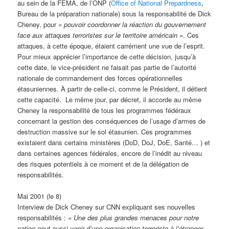
au sein de la FEMA, de l’ONP (
Office of National Prepardness
,
Bureau de la préparation nationale) sous la responsabilité de Dick
Cheney, pour
«
pouvoir coordonner la réaction du gouvernement
face aux attaques terroristes sur le territoire américain »
. Ces
attaques, à cette époque, étaient carrément une vue de l’esprit.
Pour mieux apprécier l’importance de cette décision, jusqu’à
cette date, le vice-président ne faisait pas partie de l’autorité
nationale de commandement des forces opérationnelles
étasuniennes. À partir de celle-ci, comme le Président, il détient
cette capacité. Le même jour, par décret, il accorde au même
Cheney la responsabilité de tous les programmes fédéraux
concernant la gestion des conséquences de l’usage d’armes de
destruction massive sur le sol étasunien. Ces programmes
existaient dans certains ministères (DoD, DoJ, DoE, Santé… ) et
dans certaines agences fédérales, encore de l’inédit au niveau
des risques potentiels à ce moment et de la délégation de
responsabilités.
Mai 2001 (le 8)
Interview de Dick Cheney sur CNN expliquant ses nouvelles
responsabilités :
«
Une des plus grandes menaces pour notre
nation peut aussi venir d’une organisation terroriste à l’étranger