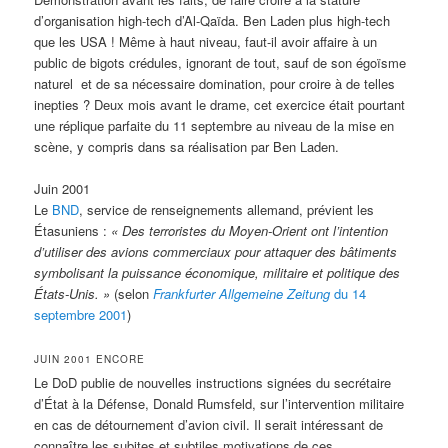
d’organisation high-tech d’Al-Qaïda. Ben Laden plus high-tech
que les USA ! Même à haut niveau, faut-il avoir affaire à un
public de bigots crédules, ignorant de tout, sauf de son égoïsme
naturel et de sa nécessaire domination, pour croire à de telles
inepties ? Deux mois avant le drame, cet exercice était pourtant
une réplique parfaite du 11 septembre au niveau de la mise en
scène, y compris dans sa réalisation par Ben Laden.
Juin 2001
Le
BND
, service de renseignements allemand, prévient les
Étasuniens :
« Des terroristes du Moyen-Orient ont l’intention
d’utiliser des avions commerciaux pour attaquer des bâtiments
symbolisant la puissance économique, militaire et politique des
États-Unis. »
(selon
Frankfurter Allgemeine Zeitung
du 14
septembre 2001
)
JUIN 2001 ENCORE
Le DoD publie de nouvelles instructions signées du secrétaire
d’État à la Défense, Donald Rumsfeld, sur l’intervention militaire
en cas de détournement d’avion civil. Il serait intéressant de
connaître les subites et subtiles motivations de ces